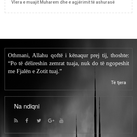
Vlera e muajit Muharem dhe e agjërimit të ashurasë
Othmani, Allahu qoftë i kënaqur prej tij, thoshte:
“Po të dëlireshin zemrat tuaja, nuk do të ngopeshit
me Fjalën e Zotit tuaj.”
Të tjera
Na ndiqni