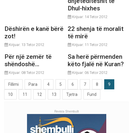
dhjetëditëshit të
Dhul-hixhes
Krijuar: 14 Tetor 2012
Dëshirën e kanë bërë
22 shenja të moralit
zot!
të mirë
Krijuar: 13 Tetor 2012
Krijuar: 11 Tetor 2012
Për një zemër të
Sa herë përmenden
shëndoshë…
këto fjalë në Kuran?
Krijuar: 08 Tetor 2012
Krijuar: 06 Tetor 2012
Fillimi
Para
4
5
6
7
8
9
10
11
12
13
Tjetra
Fund
Revista Shembulli