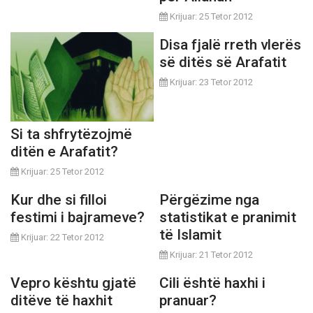
Krijuar: 25 Tetor 2012
Disa fjalë rreth vlerës
së ditës së Arafatit
Krijuar: 23 Tetor 2012
Si ta shfrytëzojmë
ditën e Arafatit?
Krijuar: 25 Tetor 2012
Kur dhe si filloi
Përgëzime nga
festimi i bajrameve?
statistikat e pranimit
të Islamit
Krijuar: 22 Tetor 2012
Krijuar: 21 Tetor 2012
Vepro kështu gjatë
Cili është haxhi i
ditëve të haxhit
pranuar?