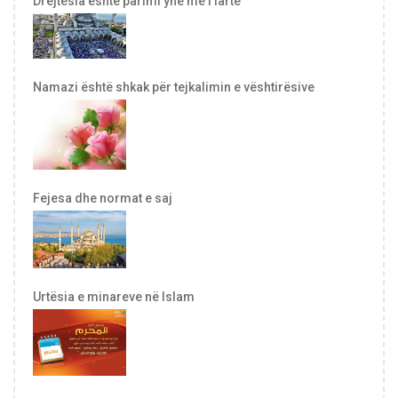
Drejtësia është parimi ynë më i lartë
Namazi është shkak për tejkalimin e vështirësive
Fejesa dhe normat e saj
Urtësia e minareve në Islam