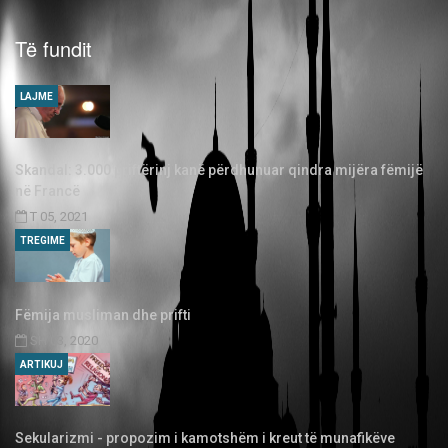
Të fundit
LAJME
Skandal: 3.000 priftërinj kanë përdhunuar qindra mijëra fëmijë
në Francë
T 05, 2021
TREGIME
Fëmija musliman dhe prifti
SH 03, 2020
ARTIKUJ
Sekularizmi - propozim i kamotshëm i kreut të munafikëve