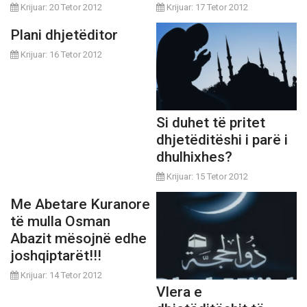
Krijuar: 20 Tetor 2012
Krijuar: 17 Tetor 2012
Plani dhjetëditor
Krijuar: 16 Tetor 2012
Si duhet të pritet
dhjetëditëshi i parë i
dhulhixhes?
Krijuar: 15 Tetor 2012
Me Abetare Kuranore
të mulla Osman
Abazit mësojnë edhe
joshqiptarët!!!
Krijuar: 14 Tetor 2012
Vlera e