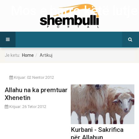
Mos e harro këtë lutje
Je ketu:
Home
Artikuj
Krijuar: 02 Nentor 2012
Allahu na ka premtuar
Xhenetin
Krijuar: 26 Tetor 2012
Kurbani - Sakrifica
për Allahun