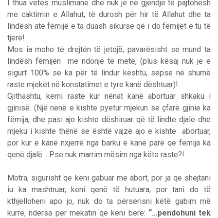
I thua vetes muslimane dhe nuk je në gjendje të pajtohesh
me caktimin e Allahut, të durosh për hir të Allahut dhe ta
lindësh atë fëmijë e ta duash sikurse që i do fëmijët e tu të
tjerë!
Mos ia moho të drejtën të jetojë, pavarësisht se mund ta
lindësh fëmijën me ndonjë të metë, (plus kësaj nuk je e
sigurt 100% se ka për të lindur kështu, sepse në shumë
raste mjekët në konstatimet e tyre kanë dështuar)!
Gjithashtu, kemi raste kur nënat kanë abortuar shkaku i
gjinisë. (Një nënë e kishte pyetur mjekun se çfarë gjinie ka
fëmija, dhe pasi ajo kishte dëshiruar që të lindte djalë dhe
mjeku i kishte thënë se është vajzë ajo e kishte abortuar,
por kur e kanë nxjerrë nga barku e kanë parë që fëmija ka
qenë djalë… Pse nuk marrim mësim nga këto raste?!
Motra, sigurisht që keni gabuar me abort, por ja që shejtani
iu ka mashtruar, keni qenë të hutuara, por tani do të
kthjelloheni apo jo, nuk do ta përsërisni këtë gabim më
kurrë, ndërsa për mëkatin që keni bërë:
“…pendohuni tek