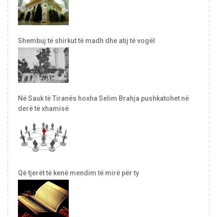
Shembuj të shirkut të madh dhe atij të vogël
Në Sauk të Tiranës hoxha Selim Brahja pushkatohet në
derë të xhamisë
Që tjerët të kenë mendim të mirë për ty