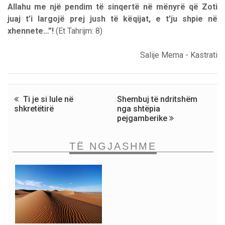
Allahu me një pendim të sinqertë në mënyrë që Zoti
juaj t’i largojë prej jush të këqijat, e t’ju shpie në
xhennete…”!
(Et Tahrijm: 8)
Salije Mema - Kastrati
Ti je si lule në
Shembuj të ndritshëm
shkretëtirë
nga shtëpia
pejgamberike
TË NGJASHME