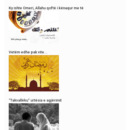
Ky ishte Omeri, Allahu qoftë i kënaqur me të
Vetëm edhe pak vite...
“Takvallëku” urtësia e agjërimit