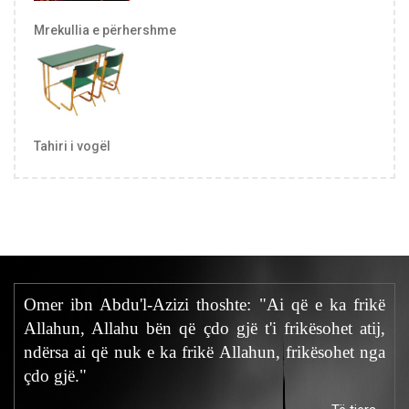
Mrekullia e përhershme
Tahiri i vogël
Omer ibn Abdu'l-Azizi thoshte: "Ai që e ka frikë
Allahun, Allahu bën që çdo gjë t'i frikësohet atij,
ndërsa ai që nuk e ka frikë Allahun, frikësohet nga
çdo gjë."