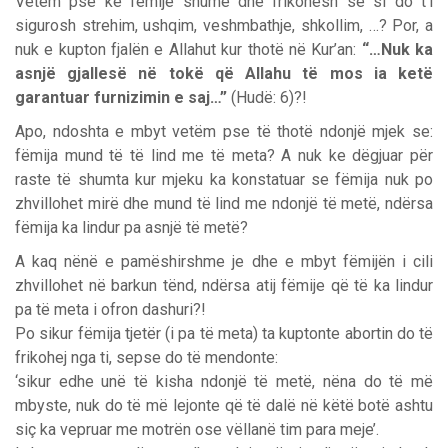
Vetëm pse ke fëmijë shumë dhe frikohesh se si do t’i
sigurosh strehim, ushqim, veshmbathje, shkollim, …? Por, a
nuk e kupton fjalën e Allahut kur thotë në Kur’an:
“…Nuk ka
asnjë gjallesë në tokë që Allahu të mos ia ketë
garantuar furnizimin e saj…”
(Hudë: 6)?!
Apo, ndoshta e mbyt vetëm pse të thotë ndonjë mjek se:
fëmija mund të të lind me të meta? A nuk ke dëgjuar për
raste të shumta kur mjeku ka konstatuar se fëmija nuk po
zhvillohet mirë dhe mund të lind me ndonjë të metë, ndërsa
fëmija ka lindur pa asnjë të metë?
A kaq nënë e pamëshirshme je dhe e mbyt fëmijën i cili
zhvillohet në barkun tënd, ndërsa atij fëmije që të ka lindur
pa të meta i ofron dashuri?!
Po sikur fëmija tjetër (i pa të meta) ta kuptonte abortin do të
frikohej nga ti, sepse do të mendonte:
‘sikur edhe unë të kisha ndonjë të metë, nëna do të më
mbyste, nuk do të më lejonte që të dalë në këtë botë ashtu
siç ka vepruar me motrën ose vëllanë tim para meje’.