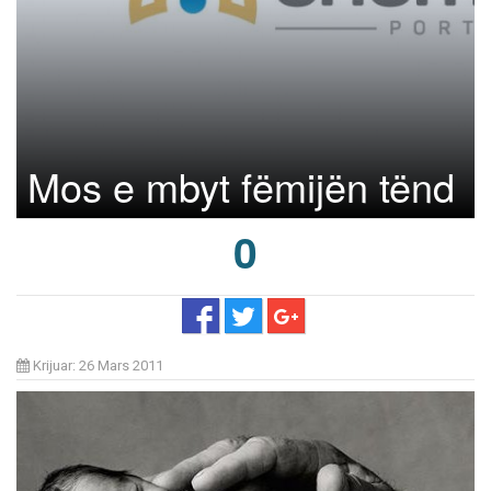
Mos e mbyt fëmijën tënd
0
Krijuar: 26 Mars 2011