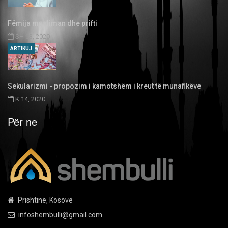
Fëmija musliman dhe prifti
SH 03, 2020
ARTIKUJ
Sekularizmi - propozim i kamotshëm i kreut të munafikëve
K 14, 2020
Për ne
Prishtinë, Kosovë
infoshembulli@gmail.com