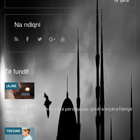
Të tjera
Na ndiqni
Të fundit
LAJME
Skandal: 3.000 priftërinj kanë përdhunuar qindra mijëra fëmijë
në Francë
T 05, 2021
TREGIME