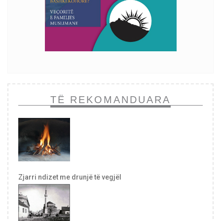
TË REKOMANDUARA
Zjarri ndizet me drunjë të vegjël