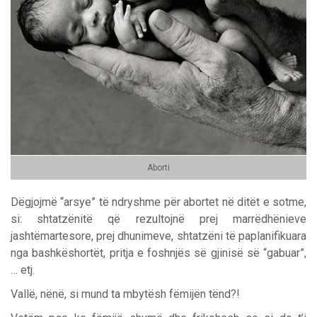
Aborti
Dëgjojmë “arsye” të ndryshme për abortet në ditët e sotme,
si: shtatzënitë që rezultojnë prej marrëdhënieve
jashtëmartesore, prej dhunimeve, shtatzëni të paplanifikuara
nga bashkëshortët, pritja e foshnjës së gjinisë së “gabuar”,
… etj.
Vallë, nënë, si mund ta mbytësh fëmijën tënd?!