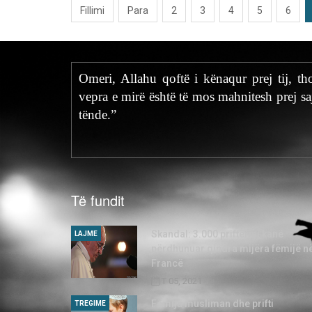
Fillimi
Para
2
3
4
5
6
Omeri, Allahu qoftë i kënaqur prej tij, t
vepra e mirë është të mos mahnitesh prej sa
tënde.”
Të fundit
Skandal: 3.000 priftërinj kanë
LAJME
përdhunuar qindra mijëra fëmijë n
Francë
T 05, 2021
Fëmija musliman dhe prifti
TREGIME