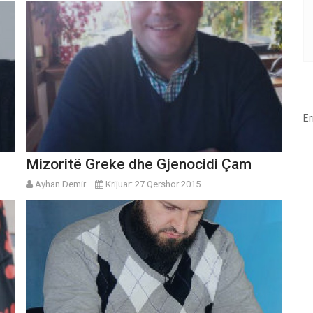
Er
Mizoritë Greke dhe Gjenocidi Çam
Ayhan Demir
Krijuar: 27 Qershor 2015