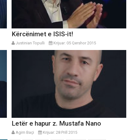
Kërcënimet e ISIS-it!
Justinian Topulli
Krijuar: 05 Qershor 2015
Letër e hapur z. Mustafa Nano
Agim Baçi
Krijuar: 28 Prill 2015