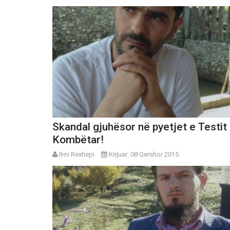
Skandal gjuhësor në pyetjet e Testit
Kombëtar!
Ilmi Rexhepi
Krijuar: 08 Qershor 2015