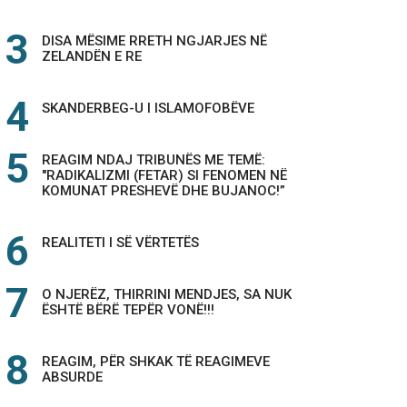
DISA MËSIME RRETH NGJARJES NË
ZELANDËN E RE
SKANDERBEG-U I ISLAMOFOBËVE
REAGIM NDAJ TRIBUNËS ME TEMË:
"RADIKALIZMI (FETAR) SI FENOMEN NË
KOMUNAT PRESHEVË DHE BUJANOC!”
REALITETI I SË VËRTETËS
O NJERËZ, THIRRINI MENDJES, SA NUK
ËSHTË BËRË TEPËR VONË!!!
REAGIM, PËR SHKAK TË REAGIMEVE
ABSURDE