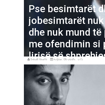
Pse besimtarët d
jobesimtarët nuk
dhe nuk mund të 
me ofendimin si 
lirisë së shprehje
Sedat Islami
Krijuar: 06 Gusht 2015