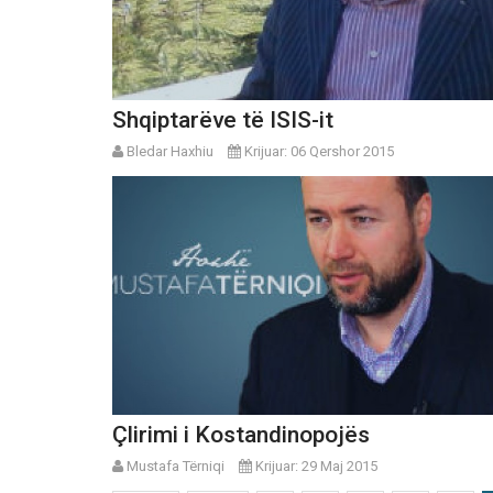
Shqiptarëve të ISIS-it
Bledar Haxhiu
Krijuar: 06 Qershor 2015
Çlirimi i Kostandinopojës
Mustafa Tërniqi
Krijuar: 29 Maj 2015