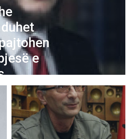
he
 duhet
pajtohen
pjesë e
s