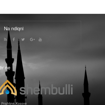
Na ndiqni
ër ne
Prishtinë, Kosovë