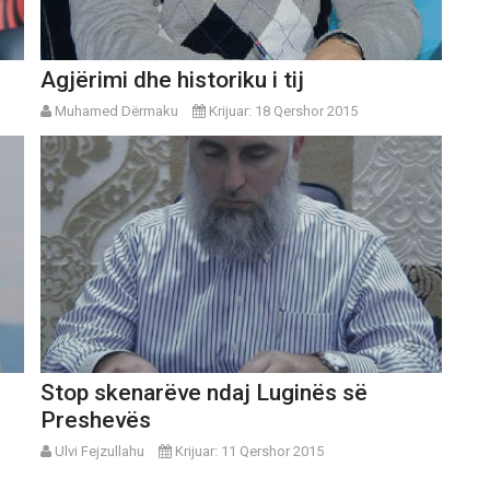
Agjërimi dhe historiku i tij
Muhamed Dërmaku
Krijuar: 18 Qershor 2015
Stop skenarëve ndaj Luginës së
Preshevës
Ulvi Fejzullahu
Krijuar: 11 Qershor 2015