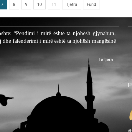
7
8
9
10
11
Tjetra
Fund
hoshte: “Pendimi i mirë është ta njohësh gjynahun,
j dhe falënderimi i mirë është ta njohësh mangësinë
Të tjera
P
ë