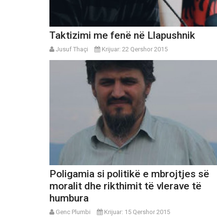
Taktizimi me fenë në Llapushnik
Jusuf Thaçi
Krijuar: 22 Qershor 2015
Poligamia si politikë e mbrojtjes së
moralit dhe rikthimit të vlerave të
humbura
Genc Plumbi
Krijuar: 15 Qershor 2015