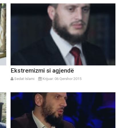
Ekstremizmi si agjendë
Sedat Islami
Krijuar: 06 Qershor 2015