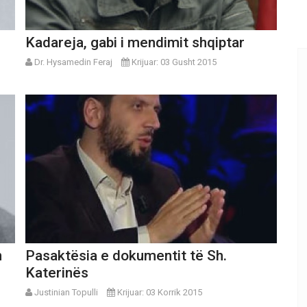
Kadareja, gabi i mendimit shqiptar
Dr. Hysamedin Feraj
Krijuar: 03 Gusht 2015
n
Pasaktësia e dokumentit të Sh.
Katerinës
Justinian Topulli
Krijuar: 03 Korrik 2015