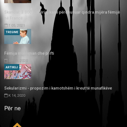
Skandal: 3.000 priftërinj kanë përdhunuar qindra mijëra fëmijë
në Francë
T 05, 2021
TREGIME
Fëmija musliman dhe prifti
SH 03, 2020
ARTIKUJ
Sekularizmi - propozim i kamotshëm i kreut të munafikëve
K 14, 2020
Për ne