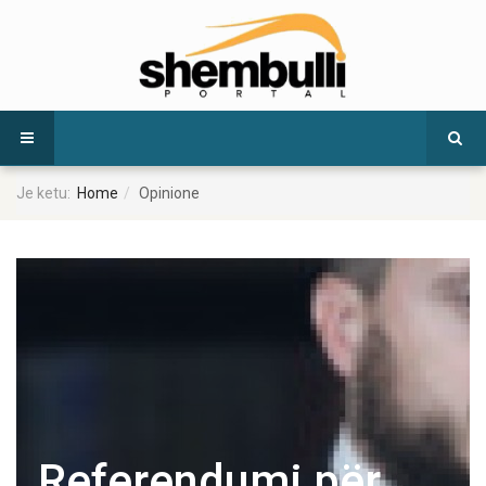
Je ketu:
Home
Opinione
Referendumi për