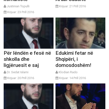
Justinian Topulli
Krijuar: 21 Prill 2016
Krijuar: 23 Prill 2016
Për lëndën e fesë në
Edukimi fetar në
shkolla dhe
Shqipëri, i
ligjëruesit e saj
domosdoshëm!
Dr. Sedat Islami
Klodian Rado
Krijuar: 20 Prill 2016
Krijuar: 14 Prill 2016