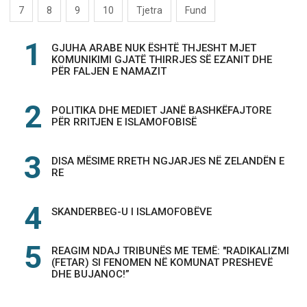
7
8
9
10
Tjetra
Fund
GJUHA ARABE NUK ËSHTË THJESHT MJET
KOMUNIKIMI GJATË THIRRJES SË EZANIT DHE
PËR FALJEN E NAMAZIT
POLITIKA DHE MEDIET JANË BASHKËFAJTORE
PËR RRITJEN E ISLAMOFOBISË
DISA MËSIME RRETH NGJARJES NË ZELANDËN E
RE
SKANDERBEG-U I ISLAMOFOBËVE
REAGIM NDAJ TRIBUNËS ME TEMË: "RADIKALIZMI
(FETAR) SI FENOMEN NË KOMUNAT PRESHEVË
DHE BUJANOC!”