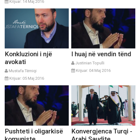
Krijuar: 14 Maj 2016
Konkluzioni i një
I huaj në vendin tënd
avokati
Justinian Topulli
Krijuar: 04 Maj 2016
Mustafa Tërniqi
Krijuar: 05 Maj 2016
Pushteti i oligarkisë
Konvergjenca Turqi -
komuniste
Arabi Saudite