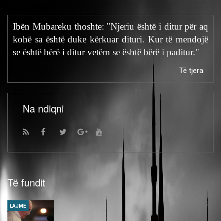
Ibën Mubareku thoshte: "Njeriu është i ditur për aq
kohë sa është duke kërkuar dituri. Kur të mendojë
se është bërë i ditur vetëm se është bërë i paditur."
Të tjera
Na ndiqni
Të fundit
LAJME