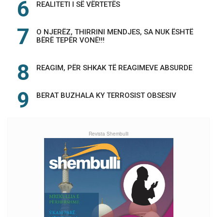
REALITETI I SË VËRTETËS
O NJERËZ, THIRRINI MENDJES, SA NUK ËSHTË
BËRË TEPËR VONË!!!
REAGIM, PËR SHKAK TË REAGIMEVE ABSURDE
BERAT BUZHALA KY TERROSIST OBSESIV
Revista Shembulli