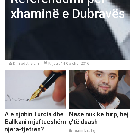
xhaminë e Dubravës
Dr. Sedat Islami
Krijuar: 14 Qershor 2016
A e njohin Turqia dhe
Nëse nuk ke turp, bëj
Ballkani mjaftueshëm
ç’të duash
njëra-tjetrën?
Fatmir Latifaj