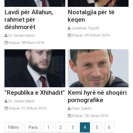
Lavdi për Allahun,
Nostalgjia për të
rahmet për
keqen
dëshmorët
Justinian Topulli
Krijuar: 09 Shkurt 2016
Dr. Sedat Islami
Krijuar: 08 Mars 2016
"Republika e Xhihadit"
Kemi hyrë në shoqëri
pornografike
Dr. Sedat Islami
Krijuar: 01 Shkurt 2016
Fitim Zekthi
Krijuar: 28 Janar 2016
Fillimi
Para
1
2
3
4
5
6