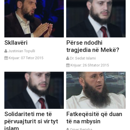
Skllavëri
Përse ndodhi
tragjedia në Mekë?
Justinian Topulli
Krijuar: 07 Tetor 2015
Dr. Sedat Islami
Krijuar: 26 Shtator 2015
Solidariteti me të
Fatkeqësitë që duan
përvuajturit si virtyt
të na mbysin
islam
Omer Berisha