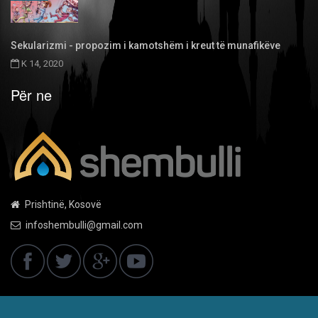
Sekularizmi - propozim i kamotshëm i kreut të munafikëve
K 14, 2020
Për ne
Prishtinë, Kosovë
infoshembulli@gmail.com