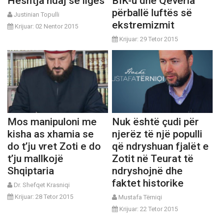
Heshtja ndaj së ligës
BIK-u dhe Qeveria
përballë luftës së
Justinian Topulli
ekstremizmit
Krijuar: 02 Nentor 2015
Krijuar: 29 Tetor 2015
Mos manipuloni me
Nuk është çudi për
kisha as xhamia se
njerëz të një populli
do t’ju vret Zoti e do
që ndryshuan fjalët e
t’ju mallkojë
Zotit në Teurat të
Shqiptaria
ndryshojnë dhe
faktet historike
Dr. Shefqet Krasniqi
Krijuar: 28 Tetor 2015
Mustafa Tërniqi
Krijuar: 22 Tetor 2015