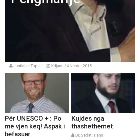
Justinian Topulli
Krijuar: 14 Nentor 2015
Për UNESCO + : Po
Kujdes nga
më vjen keq! Aspak i
thashethemet
befasuar
Dr. Sedat Islami