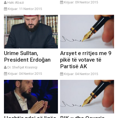
Krijuar: 09 Nentor 2015
Haki Abazi
Krijuar: 11 Nentor 2015
Urime Sulltan,
Arsyet e rritjes me 9
President Erdoğan
pikë të votave të
Partisë AK
Dr. Shefqet Krasniqi
Krijuar: 04 Nentor 2015
Krijuar: 04 Nentor 2015