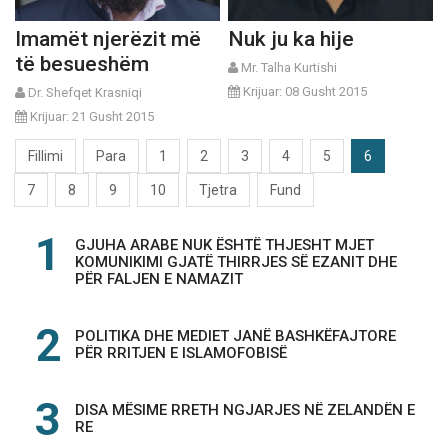
Imamët njerëzit më
Nuk ju ka hije
të besueshëm
Mr. Talha Kurtishi
Krijuar: 08 Gusht 2015
Dr. Shefqet Krasniqi
Krijuar: 21 Gusht 2015
Fillimi
Para
1
2
3
4
5
6
7
8
9
10
Tjetra
Fund
GJUHA ARABE NUK ËSHTË THJESHT MJET
KOMUNIKIMI GJATË THIRRJES SË EZANIT DHE
PËR FALJEN E NAMAZIT
POLITIKA DHE MEDIET JANË BASHKËFAJTORE
PËR RRITJEN E ISLAMOFOBISË
DISA MËSIME RRETH NGJARJES NË ZELANDËN E
RE