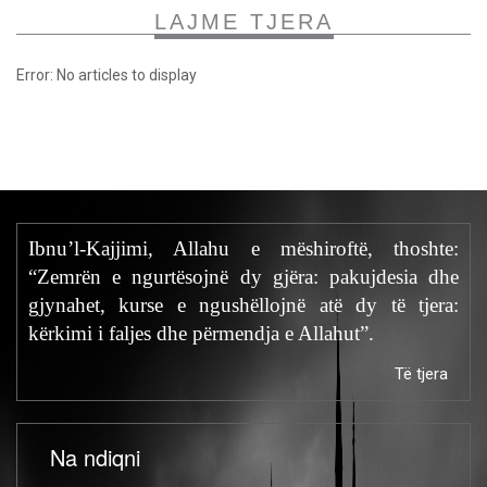
LAJME TJERA
Error: No articles to display
Ibnu’l-Kajjimi, Allahu e mëshiroftë, thoshte:
“Zemrën e ngurtësojnë dy gjëra: pakujdesia dhe
gjynahet, kurse e ngushëllojnë atë dy të tjera:
kërkimi i faljes dhe përmendja e Allahut”.
Të tjera
Na ndiqni