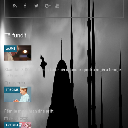
Të fundit
LAJME
Skandal: 3.000 priftërinj kanë përdhunuar qindra mijëra fëmijë
në Francë
T 05, 2021
TREGIME
Fëmija musliman dhe prifti
SH 03, 2020
ARTIKUJ