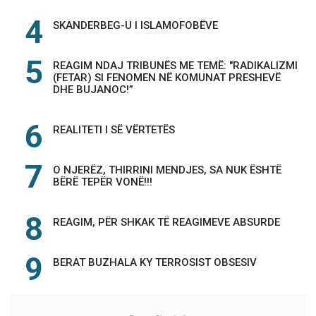
SKANDERBEG-U I ISLAMOFOBËVE
REAGIM NDAJ TRIBUNËS ME TEMË: "RADIKALIZMI
(FETAR) SI FENOMEN NË KOMUNAT PRESHEVË
DHE BUJANOC!”
REALITETI I SË VËRTETËS
O NJERËZ, THIRRINI MENDJES, SA NUK ËSHTË
BËRË TEPËR VONË!!!
REAGIM, PËR SHKAK TË REAGIMEVE ABSURDE
BERAT BUZHALA KY TERROSIST OBSESIV