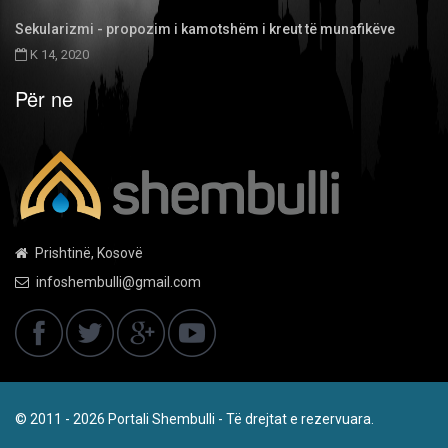
Sekularizmi - propozim i kamotshëm i kreut të munafikëve
K 14, 2020
Për ne
Prishtinë, Kosovë
infoshembulli@gmail.com
© 2011 - 2026 Portali Shembulli - Të drejtat e rezervuara.