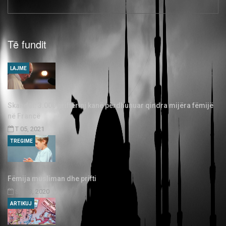
Të fundit
LAJME
Skandal: 3.000 priftërinj kanë përdhunuar qindra mijëra fëmijë
në Francë
T 05, 2021
TREGIME
Fëmija musliman dhe prifti
SH 03, 2020
ARTIKUJ