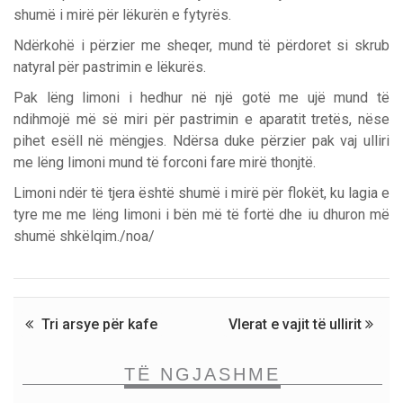
shumë i mirë për lëkurën e fytyrës.
Ndërkohë i përzier me sheqer, mund të përdoret si skrub
natyral për pastrimin e lëkurës.
Pak lëng limoni i hedhur në një gotë me ujë mund të
ndihmojë më së miri për pastrimin e aparatit tretës, nëse
pihet esëll në mëngjes. Ndërsa duke përzier pak vaj ulliri
me lëng limoni mund të forconi fare mirë thonjtë.
Limoni ndër të tjera është shumë i mirë për flokët, ku lagia e
tyre me me lëng limoni i bën më të fortë dhe iu dhuron më
shumë shkëlqim./noa/
Tri arsye për kafe
Vlerat e vajit të ullirit
TË NGJASHME