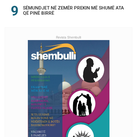
SËMUNDJET NË ZEMËR PREKIN MË SHUMË ATA
QË PINË BIRRË
Revista Shembulli