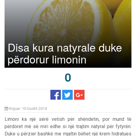
Disa kura natyrale duke
përdorur limonin
0
Krijuar: 10 Gusht 2014
Limoni ka një sërë vetish për shëndetin, por mund të
përdoret më së miri edhe si një trajtim natyral për fytyrën.
Duke u përzier bashkë me mjaltin bëhet një krem hidratues