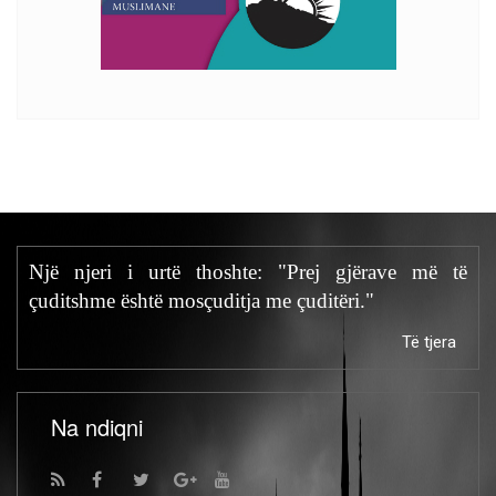
Një njeri i urtë thoshte: "Prej gjërave më të
çuditshme është mosçuditja me çuditëri."
Të tjera
Na ndiqni