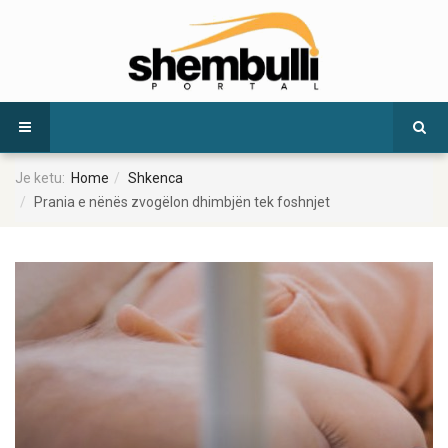
Je ketu:
Home
Shkenca
Prania e nënës zvogëlon dhimbjën tek foshnjet