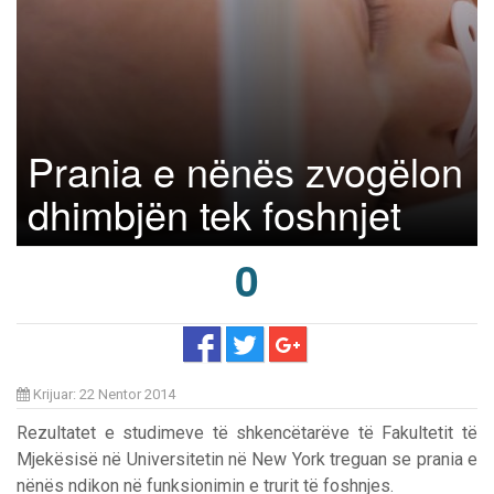
Prania e nënës zvogëlon
dhimbjën tek foshnjet
0
Krijuar: 22 Nentor 2014
Rezultatet e studimeve të shkencëtarëve të Fakultetit të
Mjekësisë në Universitetin në New York treguan se prania e
nënës ndikon në funksionimin e trurit të foshnjes.