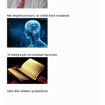
Më shqetëson burri, se është bërë musliman
10 mënyra për ta rezistuar harresën
Ideti dhe ndalimi i poliandrisë