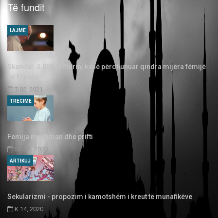
Të fundit
LAJME
Skandal: 3.000 priftërinj kanë përdhunuar qindra mijëra fëmijë
në Francë
T 05, 2021
TREGIME
Fëmija musliman dhe prifti
SH 03, 2020
ARTIKUJ
Sekularizmi - propozim i kamotshëm i kreut të munafikëve
K 14, 2020