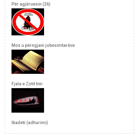
Për agjëruesin (26)
Mos u përngjani jobesimtarëve
Fjala e Zotit tim
Ibadeti (adhurimi)