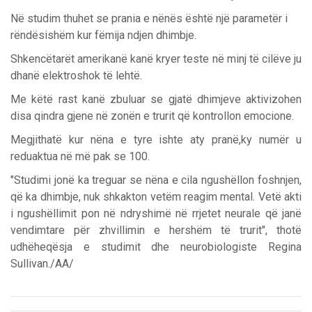
Në studim thuhet se prania e nënës është një parametër i
rëndësishëm kur fëmija ndjen dhimbje.
Shkencëtarët amerikanë kanë kryer teste në minj të cilëve ju
dhanë elektroshok të lehtë.
Me këtë rast kanë zbuluar se gjatë dhimjeve aktivizohen
disa qindra gjene në zonën e trurit që kontrollon emocione.
Megjithatë kur nëna e tyre ishte aty pranë,ky numër u
reduaktua në më pak se 100.
"Studimi jonë ka treguar se nëna e cila ngushëllon foshnjen,
që ka dhimbje, nuk shkakton vetëm reagim mental. Vetë akti
i ngushëllimit pon në ndryshimë në rrjetet neurale që janë
vendimtare për zhvillimin e hershëm të trurit", thotë
udhëheqësja e studimit dhe neurobiologiste Regina
Sullivan./AA/