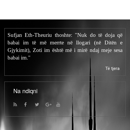
Sufjan Eth-Theuriu thoshte: "Nuk do të doja që
babai im të më merrte në llogari (në Ditën e
Gjykimit), Zoti im është më i mirë ndaj meje sesa
babai im."
Të tjera
Na ndiqni