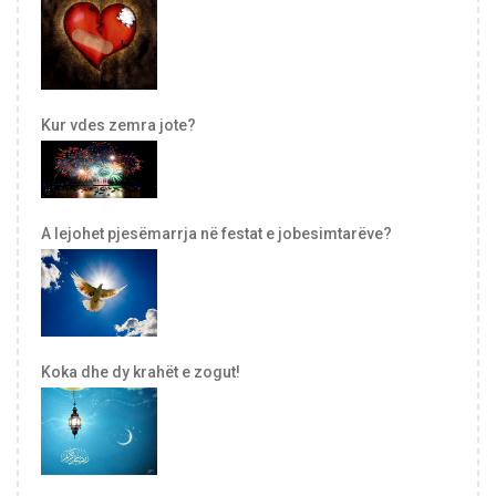
Kur vdes zemra jote?
A lejohet pjesëmarrja në festat e jobesimtarëve?
Koka dhe dy krahët e zogut!