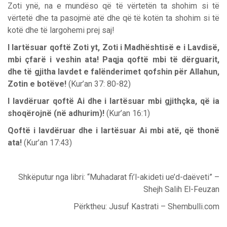
Zoti ynë, na e mundëso që të vërtetën ta shohim si të
vërtetë dhe ta pasojmë atë dhe që të kotën ta shohim si të
kotë dhe të largohemi prej saj!
I lartësuar qoftë Zoti yt, Zoti i Madhështisë e i Lavdisë,
mbi çfarë i veshin ata! Paqja qoftë mbi të dërguarit,
dhe të gjitha lavdet e falënderimet qofshin për Allahun,
Zotin e botëve!
(Kur’an 37: 80-82)
I lavdëruar qoftë Ai dhe i lartësuar mbi gjithçka, që ia
shoqërojnë (në adhurim)!
(Kur’an 16:1)
Qoftë i lavdëruar dhe i lartësuar Ai mbi atë, që thonë
ata!
(Kur’an 17:43)
Shkëputur nga libri: “Muhadarat fi’l-akideti ue’d-daëveti” –
Shejh Salih El-Feuzan
Përktheu: Jusuf Kastrati – Shembulli.com