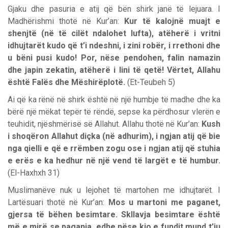
Gjaku dhe pasuria e atij që bën shirk janë të lejuara. I
Madhërishmi thotë në Kur’an:
Kur të kalojnë muajt e
shenjtë (në të cilët ndalohet lufta), atëherë i vritni
idhujtarët kudo që t’i ndeshni, i zini robër, i rrethoni dhe
u bëni pusi kudo! Por, nëse pendohen, falin namazin
dhe japin zekatin, atëherë i lini të qetë! Vërtet, Allahu
është Falës dhe Mëshirëplotë.
(Et-Teubeh 5)
Ai që ka rënë në shirk është në një humbje të madhe dhe ka
bërë një mëkat tepër të rëndë, sepse ka përdhosur vlerën e
teuhidit, njëshmërisë së Allahut. Allahu thotë në Kur’an:
Kush
i shoqëron Allahut diçka (në adhurim), i ngjan atij që bie
nga qielli e që e rrëmben zogu ose i ngjan atij që stuhia
e erës e ka hedhur në një vend të largët e të humbur.
(El-Haxhxh 31)
Muslimanëve nuk u lejohet të martohen me idhujtarët. I
Lartësuari thotë në Kur’an:
Mos u martoni me paganet,
gjersa të bëhen besimtare. Skllavja besimtare është
më e mirë se pagania, edhe nëse kjo e fundit mund t’ju