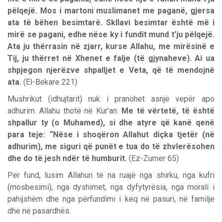
pëlqejë. Mos i martoni muslimanet me paganë, gjersa
ata të bëhen besimtarë. Skllavi besimtar është më i
mirë se pagani, edhe nëse ky i fundit mund t’ju pëlqejë.
Ata ju thërrasin në zjarr, kurse Allahu, me mirësinë e
Tij, ju thërret në Xhenet e falje (të gjynaheve). Ai ua
shpjegon njerëzve shpalljet e Veta, që të mendojnë
ata.
(El-Bekare 221)
Mushrikut (idhujtarit) nuk i pranohet asnjë vepër apo
adhurim. Allahu thotë në Kur’an:
Me të vërtetë, të është
shpallur ty (o Muhamed), si dhe atyre që kanë qenë
para teje: “Nëse i shoqëron Allahut diçka tjetër (në
adhurim), me siguri që punët e tua do të zhvlerësohen
dhe do të jesh ndër të humburit.
(Ez-Zumer 65)
Për fund, lusim Allahun të na ruajë nga shirku, nga kufri
(mosbesimi), nga dyshimet, nga dyfytyrësia, nga morali i
pahijshëm dhe nga përfundimi i keq në pasuri, në familje
dhe në pasardhës.