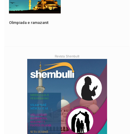
Olimpiada e ramazanit
Revista Shembulli