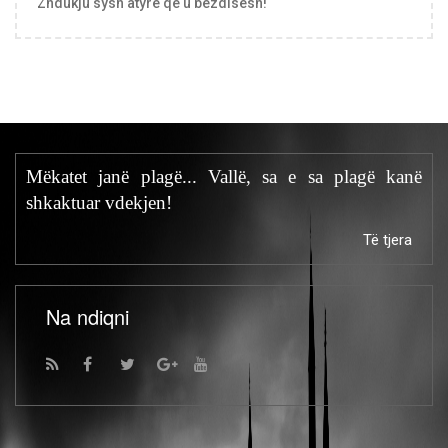
Zhdukju sysh atyre që u bezdisesh!
Mëkatet janë plagë... Vallë, sa e sa plagë kanë
shkaktuar vdekjen!
Të tjera
Na ndiqni