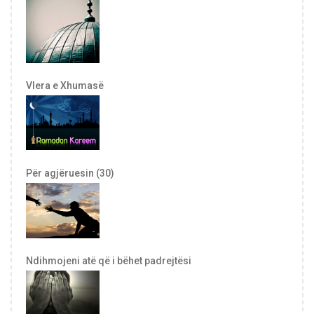
Vlera e Xhumasë
Për agjëruesin (30)
Ndihmojeni atë që i bëhet padrejtësi