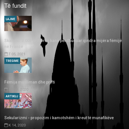
Të fundit
LAJME
Skandal: 3.000 priftërinj kanë përdhunuar qindra mijëra fëmijë
në Francë
T 05, 2021
TREGIME
Fëmija musliman dhe prifti
SH 03, 2020
ARTIKUJ
Sekularizmi - propozim i kamotshëm i kreut të munafikëve
K 14, 2020