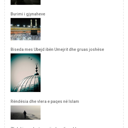
Burimi i gjynaheve
Biseda mes Ubejd ibën Umejrit dhe gruas joshëse
Rëndësia dhe vlera e paqes në Islam