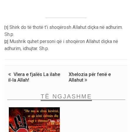
Shirk do të thotë t’i shoqërosh Allahut diçka në adhurim.
[1]
Sh.p.
Mushrik quhet personi që i shoqëron Allahut diçka në
[2]
adhurim, idhujtar. Sh.p.
Vlera e fjalës La ilahe
Xhelozia për fenë e
il-la Allah!
Allahut
TË NGJASHME