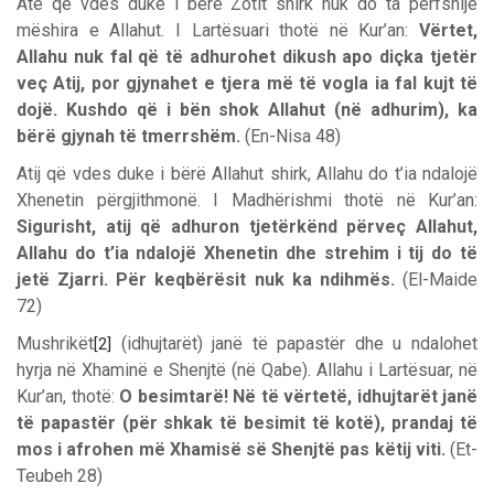
Atë që vdes duke i bërë Zotit shirk nuk do ta përfshijë
mëshira e Allahut. I Lartësuari thotë në Kur’an:
Vërtet,
Allahu nuk fal që të adhurohet dikush apo diçka tjetër
veç Atij, por gjynahet e tjera më të vogla ia fal kujt të
dojë. Kushdo që i bën shok Allahut (në adhurim), ka
bërë gjynah të tmerrshëm.
(En-Nisa 48)
Atij që vdes duke i bërë Allahut shirk, Allahu do t’ia ndalojë
Xhenetin përgjithmonë. I Madhërishmi thotë në Kur’an:
Sigurisht, atij që adhuron tjetërkënd përveç Allahut,
Allahu do t’ia ndalojë Xhenetin dhe strehim i tij do të
jetë Zjarri. Për keqbërësit nuk ka ndihmës.
(El-Maide
72)
Mushrikët
(idhujtarët) janë të papastër dhe u ndalohet
[2]
hyrja në Xhaminë e Shenjtë (në Qabe). Allahu i Lartësuar, në
Kur’an, thotë:
O besimtarë! Në të vërtetë, idhujtarët janë
të papastër (për shkak të besimit të kotë), prandaj të
mos i afrohen më Xhamisë së Shenjtë pas këtij viti.
(Et-
Teubeh 28)