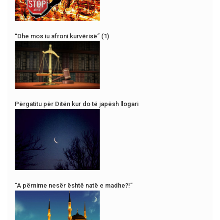
“Dhe mos iu afroni kurvërisë” (1)
Përgatitu për Ditën kur do të japësh llogari
“A përnime nesër është natë e madhe?!”