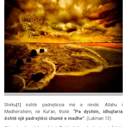
Shirku
është padrejtësia më e rëndë. Allahu i
[1]
Madhërishëm, në Kur’an, thotë:
“Pa dyshim, idhujtaria
është një padrejtësi shumë e madhe”.
(Lukman 13)