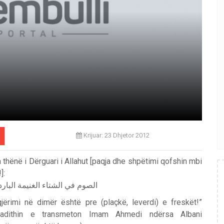
Krijuar: 23 Dhjetor 2012
 thënë i Dërguari i Allahut [paqja dhe shpëtimi qofshin mbi
]:
الصوم في الشتاء الغنيمة الباردة
jërimi në dimër është pre (plaçkë, leverdi) e freskët!”
Hadithin e transmeton Imam Ahmedi ndërsa Albani