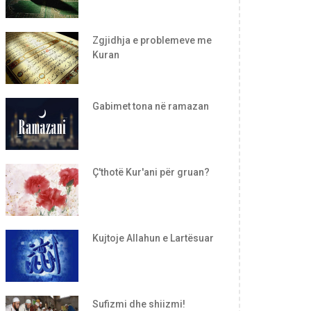
Zgjidhja e problemeve me
Kuran
Gabimet tona në ramazan
Ç'thotë Kur'ani për gruan?
Kujtoje Allahun e Lartësuar
Sufizmi dhe shiizmi!