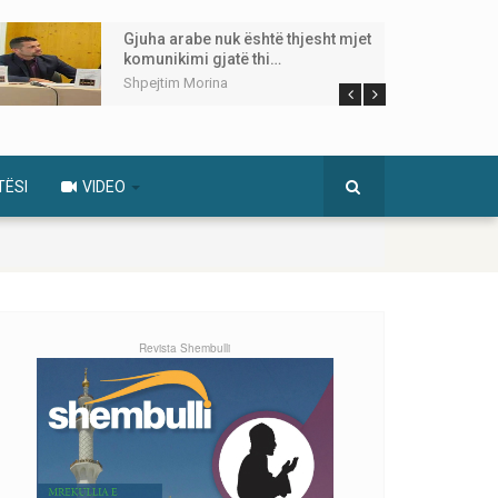
Gjuha arabe nuk është thjesht mjet
komunikimi gjatë thi…
Shpejtim Morina
TËSI
VIDEO
Revista Shembulli