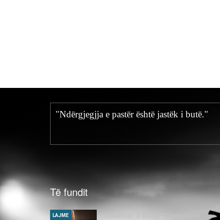
"Ndërgjegjja e pastër është jastëk i butë."
Të fundit
Skandal: 3.000 priftërinj kanë
LAJME