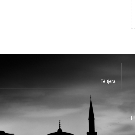
Të tjera
P