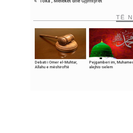
Toka , Melekët dhe Gjymtyrët
TË 
Debati i Omer el-Muhtar,
Pejgamberi im, Muhame
Allahu e mëshiroftë
alejhis-selem