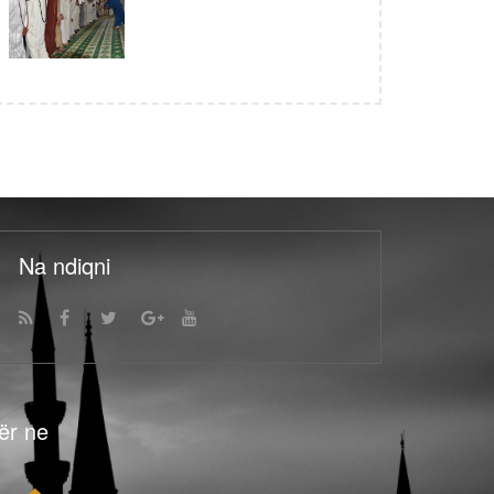
Na ndiqni
ër ne