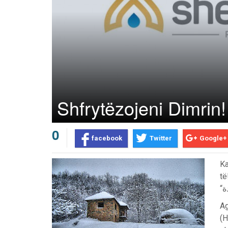
Shfrytëzojeni Dimrin!
0
facebook
Twitter
Google+
Ka
të!
“
Ag
Prev
Next
(