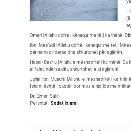
vl
Hi
(ë
et
Omeri [Allahu qoftë i kënaqur me të!] ka thënë: D
Ibni Mes’udi [Allahu qoftë i kënaqur me të!]: Mirës
për namaz ndërsa dita shkurtohet për agjërim.
Hasan Basriu [Allahu e mëshiroftë!] ka thënë: Sa k
ai falet, ndërsa dita shkurtohet, e ai agjëron!
Jahja Ibn Muadhi [Allahu e mëshiroftë!] ka thën
Islami është i pastër, por mos e njollos me mëkat
Dr. Ejmen Salih
Përshtati:
Sedat Islami