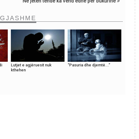
Në jetën tënde ka vend edhe për bukurinë
NGJASHME
di
Lutjet e agjëruesit nuk
“Pasuria dhe djemtë...”
kthehen