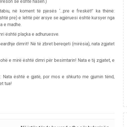
erëson se është hasen.)
tabiu, në koment të pjesës ‘…pre e freskët!’ ka thënë:
shtë pre) e lehtë për arsye se agjëruesi është kursyer nga
ja e madhe.
imri është plaçka e adhuruesve.
eardhje dimrit! Në të zbret bereqeti (mirësia), nata zgjatet
ohë e mirë është dimri për besimtarin! Nata e tij zgjatet, e
ë: Nata është e gjatë, por mos e shkurto me gjumin tënd,
et tua!