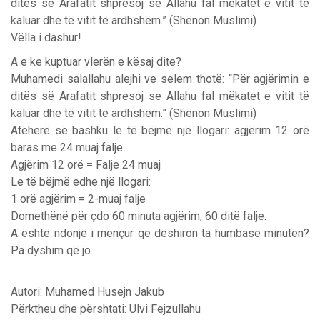
ditës së Arafatit shpresoj se Allahu fal mëkatet e vitit të
kaluar dhe të vitit të ardhshëm.” (Shënon Muslimi)
Vëlla i dashur!
A e ke kuptuar vlerën e kësaj dite?
Muhamedi salallahu alejhi ve selem thotë: “Për agjërimin e
ditës së Arafatit shpresoj se Allahu fal mëkatet e vitit të
kaluar dhe të vitit të ardhshëm.” (Shënon Muslimi)
Atëherë së bashku le të bëjmë një llogari: agjërim 12 orë
baras me 24 muaj falje.
Agjërim 12 orë = Falje 24 muaj
Le të bëjmë edhe një llogari:
1 orë agjërim = 2-muaj falje
Domethënë për çdo 60 minuta agjërim, 60 ditë falje.
A është ndonjë i mençur që dëshiron ta humbasë minutën?
Pa dyshim që jo.
Autori: Muhamed Husejn Jakub
Përktheu dhe përshtati: Ulvi Fejzullahu