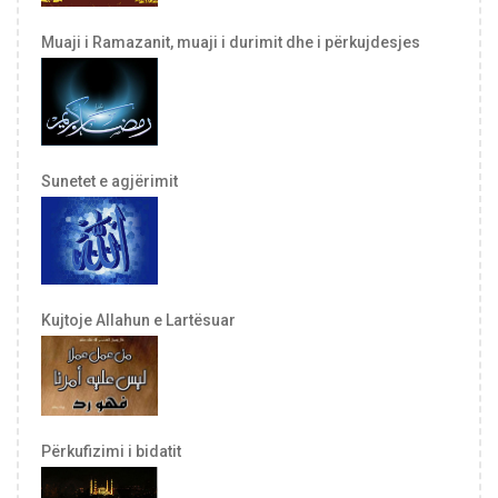
Muaji i Ramazanit, muaji i durimit dhe i përkujdesjes
Sunetet e agjërimit
Kujtoje Allahun e Lartësuar
Përkufizimi i bidatit