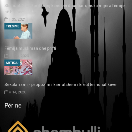
Skandal: 3.000 priftërinj kanë përdhunuar qindra mijëra fëmijë
në Francë
T 05, 2021
TREGIME
Fëmija musliman dhe prifti
SH 03, 2020
ARTIKUJ
Sekularizmi - propozim i kamotshëm i kreut të munafikëve
K 14, 2020
Për ne