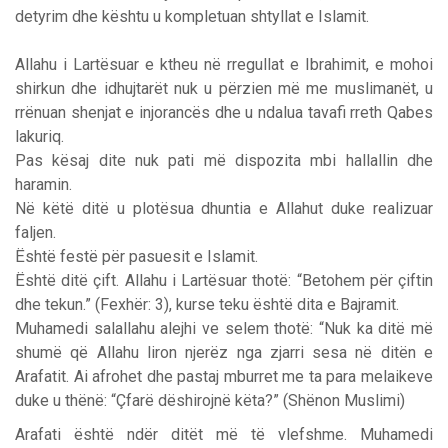
detyrim dhe kështu u kompletuan shtyllat e Islamit.
Allahu i Lartësuar e ktheu në rregullat e Ibrahimit, e mohoi
shirkun dhe idhujtarët nuk u përzien më me muslimanët, u
rrënuan shenjat e injorancës dhe u ndalua tavafi rreth Qabes
lakuriq.
Pas kësaj dite nuk pati më dispozita mbi hallallin dhe
haramin.
Në këtë ditë u plotësua dhuntia e Allahut duke realizuar
faljen.
Është festë për pasuesit e Islamit.
Është ditë çift. Allahu i Lartësuar thotë: “Betohem për çiftin
dhe tekun.” (Fexhër: 3), kurse teku është dita e Bajramit.
Muhamedi salallahu alejhi ve selem thotë: “Nuk ka ditë më
shumë që Allahu liron njerëz nga zjarri sesa në ditën e
Arafatit. Ai afrohet dhe pastaj mburret me ta para melaikeve
duke u thënë: “Çfarë dëshirojnë këta?” (Shënon Muslimi)
Arafati është ndër ditët më të vlefshme. Muhamedi