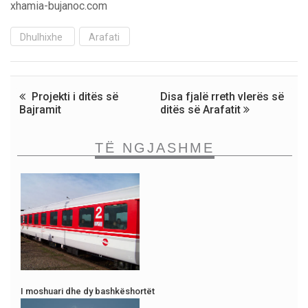
xhamia-bujanoc.com
Dhulhixhe
Arafati
Projekti i ditës së
Disa fjalë rreth vlerës së
Bajramit
ditës së Arafatit
TË NGJASHME
I moshuari dhe dy bashkëshortët