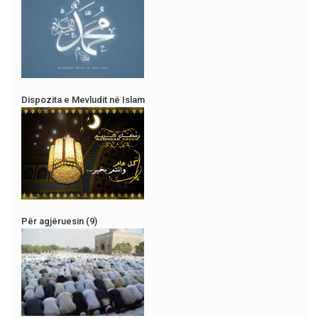
Dispozita e Mevludit në Islam
Për agjëruesin (9)