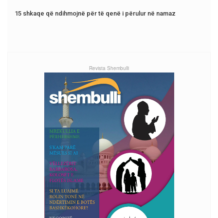
15 shkaqe që ndihmojnë për të qenë i përulur në namaz
Revista Shembulli