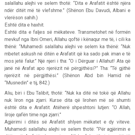
salallahu alejhi ve selem thotë: “Dita e Arafatit është njëra
ndër ditët më të vlefshme.” (Shënon Ebu Davudi, Albani e
vlerëson sahih.)
Është dita e haxhit.
Është dita e faljes së mëkateve. Transmetohet në formën
mevkuf nga Ibni Omeri, Allahu qoftë i kënaqur me të, i cili ka
thënë: “Muhamedi salallahu alejhi ve selem ka thënë: “Nuk
mbetet askush në ditën e Arafatit që ka sado pak iman e të
mos jetë falur.” Një njeri i tha: “O i Dërguar i Allahut! Ata që
janë në Arafat apo njerëzit në përgjithësi?” Tha: “Të gjithë
njerëzit në përgjithësi.” (Shënon Abd bin Hamid në
“Musnedin” e tij, 842.)
Aliu, biri i Ebu Talibit, thotë: “Nuk ka ditë në tokë që Allahu
nuk liron nga zjarri. Kurse dita që lirohen më së shumti
është dita e Arafatit. Atëherë shpeshtoni lutjen: “O Allah,
liroje qafën time nga zjarri.”
Agjërimi i ditës së Arafatit shlyen mëkatet e dy viteve.
Muhamedi salallahu alejhi ve selem thotë: “Për agjërimin e