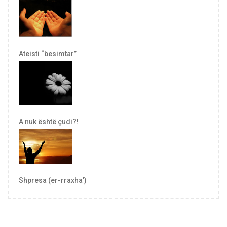
Ateisti “besimtar”
A nuk është çudi?!
Shpresa (er-rraxha’)