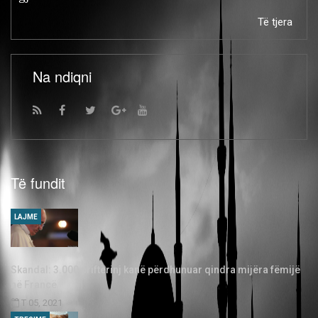
Të tjera
Na ndiqni
Të fundit
LAJME
Skandal: 3.000 priftërinj kanë përdhunuar qindra mijëra fëmijë
në Francë
T 05, 2021