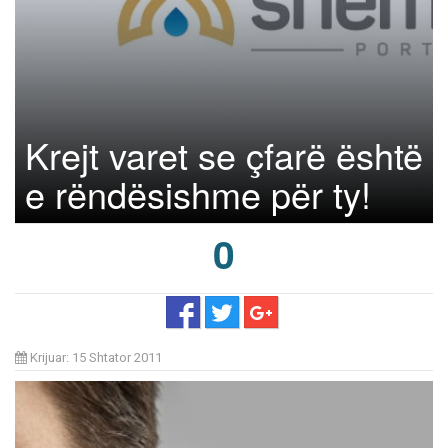
Krejt varet se çfarë është
e rëndësishme për ty!
0
Krijuar: 15 Shtator 2011