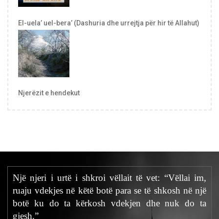
El-uela’ uel-bera’ (Dashuria dhe urrejtja për hir të Allahut)
Njerëzit e hendekut
Një njeri i urtë i shkroi vëllait të vet: “Vëllai im,
ruaju vdekjes në këtë botë para se të shkosh në një
botë ku do ta kërkosh vdekjen dhe nuk do ta
gjesh.”