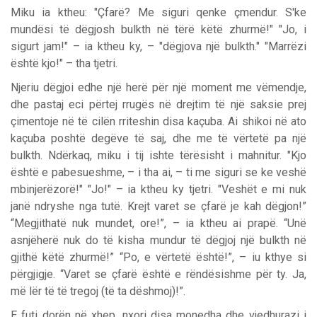
Miku ia ktheu: "Çfarë? Me siguri qenke çmendur. S'ke
mundësi të dëgjosh bulkth në tërë këtë zhurmë!" "Jo, i
sigurt jam!" – ia ktheu ky, – "dëgjova një bulkth." "Marrëzi
është kjo!" – tha tjetri.
Njeriu dëgjoi edhe një herë për një moment me vëmendje,
dhe pastaj eci përtej rrugës në drejtim të një saksie prej
çimentoje në të cilën rriteshin disa kaçuba. Ai shikoi në ato
kaçuba poshtë degëve të saj, dhe me të vërtetë pa një
bulkth. Ndërkaq, miku i tij ishte tërësisht i mahnitur. "Kjo
është e pabesueshme, – i tha ai, – ti me siguri se ke veshë
mbinjerëzorë!" "Jo!" – ia ktheu ky tjetri. "Veshët e mi nuk
janë ndryshe nga tutë. Krejt varet se çfarë je kah dëgjon!”
“Megjithatë nuk mundet, ore!”, – ia ktheu ai prapë. “Unë
asnjëherë nuk do të kisha mundur të dëgjoj një bulkth në
gjithë këtë zhurmë!” “Po, e vërtetë është!”, – iu kthye si
përgjigje. “Varet se çfarë është e rëndësishme për ty. Ja,
më lër të të tregoj (të ta dëshmoj)!”.
E futi dorën në xhep, nxori disa monedha dhe vjedhurazi i