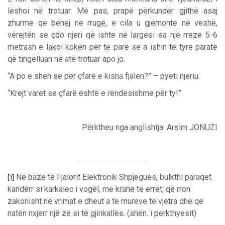
lëshoi në trotuar. Më pas, prapë përkundër gjithë asaj
zhurme që bëhej në rrugë, e cila u gjëmonte në veshë,
vërejtën se çdo njeri që ishte në largësi sa një rreze 5-6
metrash e lakoi kokën për të parë se a ishin të tyre paratë
që tingëlluan në atë trotuar apo jo.
“A po e sheh se për çfarë e kisha fjalën?” – pyeti njeriu.
“Krejt varet se çfarë është e rëndësishme për ty!”
Përktheu nga anglishtja: Arsim JONUZI
Në bazë të Fjalorit Elektronik Shpjegues, bulkthi paraqet
[1]
kandërr si karkalec i vogël, me krahë të errët, që rron
zakonisht në vrimat e dheut a të mureve të vjetra dhe që
natën nxjerr një zë si të gjinkallës. (shën. i përkthyesit)