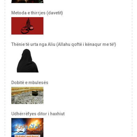
Metoda e thirrjes (davetit)
Thënie të urta nga Aliu (Allahu qoftë i kënaqur me të!)
Dobitë e mbulesës
Udhërrëfyes ditor i haxhiut