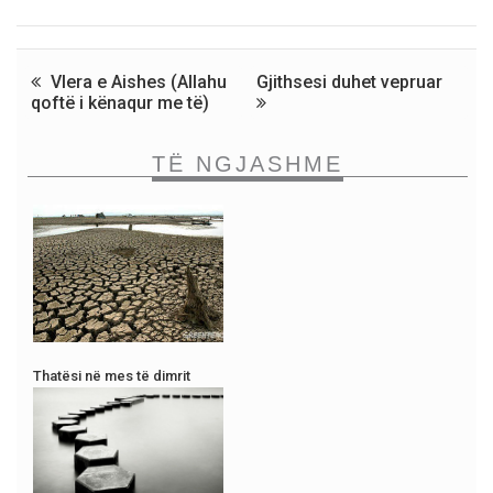
Vlera e Aishes (Allahu
Gjithsesi duhet vepruar
qoftë i kënaqur me të)
TË NGJASHME
Thatësi në mes të dimrit