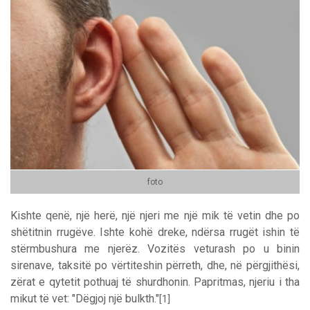
foto
Kishte qenë, një herë, një njeri me një mik të vetin dhe po
shëtitnin rrugëve. Ishte kohë dreke, ndërsa rrugët ishin të
stërmbushura me njerëz. Vozitës veturash po u binin
sirenave, taksitë po vërtiteshin përreth, dhe, në përgjithësi,
zërat e qytetit pothuaj të shurdhonin. Papritmas, njeriu i tha
mikut të vet: "Dëgjoj një bulkth."
[1]