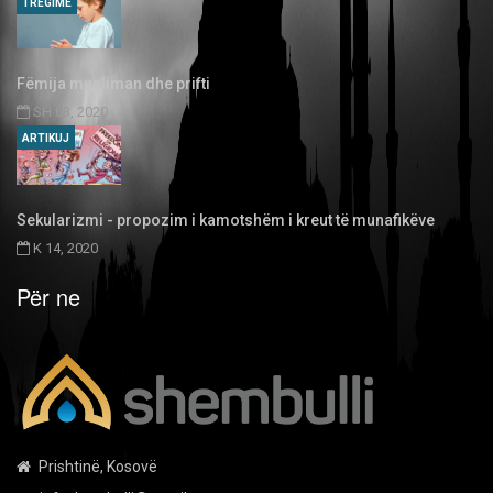
TREGIME
Fëmija musliman dhe prifti
SH 03, 2020
ARTIKUJ
Sekularizmi - propozim i kamotshëm i kreut të munafikëve
K 14, 2020
Për ne
Prishtinë, Kosovë