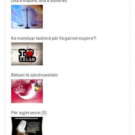
Dita e madhe, dita e Ashures
Ke menduar tashmë për llogarinë mujore?!
Bëhuni të qëndrueshëm
Për agjëruesin (3)