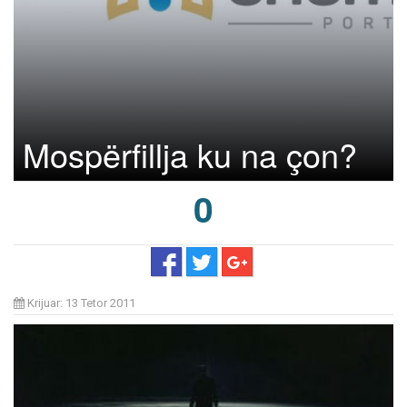
Mospërfillja ku na çon?
0
Krijuar: 13 Tetor 2011