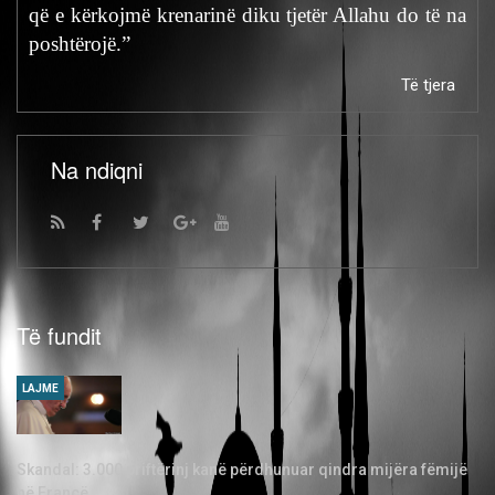
që e kërkojmë krenarinë diku tjetër Allahu do të na
poshtërojë.”
Të tjera
Na ndiqni
Të fundit
LAJME
Skandal: 3.000 priftërinj kanë përdhunuar qindra mijëra fëmijë
në Francë