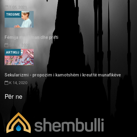
T 05, 2021
TREGIME
Fëmija musliman dhe prifti
SH 03, 2020
ARTIKUJ
Sekularizmi - propozim i kamotshëm i kreut të munafikëve
K 14, 2020
Për ne