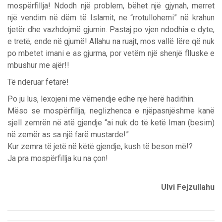
mospërfillja! Ndodh një problem, bëhet një gjynah, merret
një vendim në dëm të Islamit, ne “rrotullohemi” në krahun
tjetër dhe vazhdojmë gjumin. Pastaj po vjen ndodhia e dyte,
e tretë, ende në gjumë! Allahu na ruajt, mos vallë lëre që nuk
po mbetet imani e as gjurma, por vetëm një shenjë flluske e
mbushur me ajër!!
Të nderuar fetarë!
Po ju lus, lexojeni me vëmendje edhe një herë hadithin.
Mëso se mospërfillja, neglizhenca e njëpasnjëshme kanë
sjell zemrën në atë gjendje “ai nuk do të ketë Iman (besim)
në zemër as sa një farë mustarde!”
Kur zemra të jetë në këtë gjendje, kush të beson më!?
Ja pra mospërfillja ku na çon!
Ulvi Fejzullahu