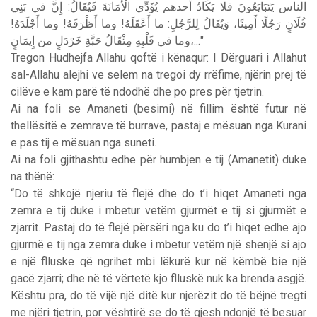
بَنِي
في
إِنَّ
:
فَيُقَالُ
الْأَمَانَةَ
يُؤَدِّي
أحدهم
يَكَادُ
فلا
يَتَبَايَعُونَ
الناس
!
أَجْلَدَهُ
وما
!
أَظْرَفَهُ
وما
!
أَعْقَلَهُ
ما
:
لِلرَّجُلِ
وَيُقَالُ
أَمِينًا،
رَجُلًا
فُلَانٍ
من
خَرْدَلٍ
حَبَّةِ
مِثْقَالُ
قَلْبِهِ
في
وما
إِيمَانٍ،
..."
Tregon Hudhejfa Allahu qoftë i kënaqur: I Dërguari i Allahut
sal-Allahu alejhi ve selem na tregoi dy rrëfime, njërin prej të
cilëve e kam parë të ndodhë dhe po pres për tjetrin.
Ai na foli se Amaneti (besimi) në fillim është futur në
thellësitë e zemrave të burrave, pastaj e mësuan nga Kurani
e pas tij e mësuan nga suneti.
Ai na foli gjithashtu edhe për humbjen e tij (Amanetit) duke
na thënë:
“Do të shkojë njeriu të flejë dhe do t’i hiqet Amaneti nga
zemra e tij duke i mbetur vetëm gjurmët e tij si gjurmët e
zjarrit. Pastaj do të flejë përsëri nga ku do t’i hiqet edhe ajo
gjurmë e tij nga zemra duke i mbetur vetëm një shenjë si ajo
e një flluske që ngrihet mbi lëkurë kur në këmbë bie një
gacë zjarri; dhe në të vërtetë kjo flluskë nuk ka brenda asgjë.
Kështu pra, do të vijë një ditë kur njerëzit do të bëjnë tregti
me njëri tjetrin, por vështirë se do të gjesh ndonjë të besuar