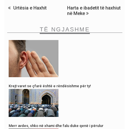
Urtësia e Haxhit
Harta e ibadetit të haxhiut
në Meke
TË NGJASHME
Krejt varet se çfarë është e rëndësishme për ty!
Merr avdes, shko në xhami dhe falu duke qenë i përulur