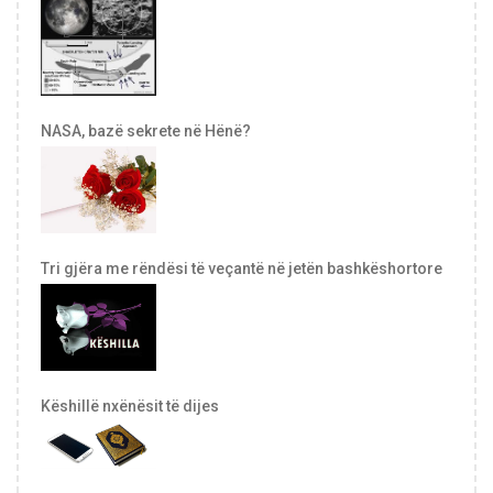
NASA, bazë sekrete në Hënë?
Tri gjëra me rëndësi të veçantë në jetën bashkëshortore
Këshillë nxënësit të dijes