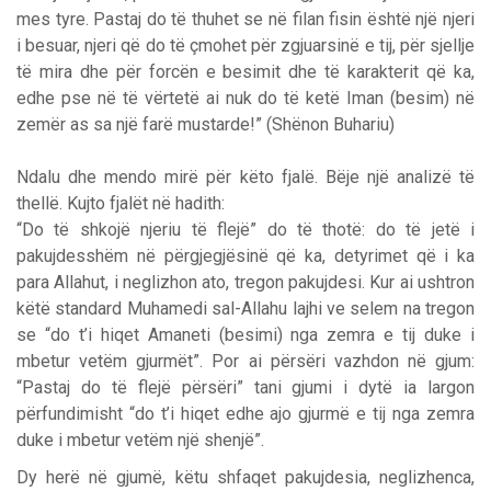
mes tyre. Pastaj do të thuhet se në filan fisin është një njeri
i besuar, njeri që do të çmohet për zgjuarsinë e tij, për sjellje
të mira dhe për forcën e besimit dhe të karakterit që ka,
edhe pse në të vërtetë ai nuk do të ketë Iman (besim) në
zemër as sa një farë mustarde!” (Shënon Buhariu)
Ndalu dhe mendo mirë për këto fjalë. Bëje një analizë të
thellë. Kujto fjalët në hadith:
“Do të shkojë njeriu të flejë” do të thotë: do të jetë i
pakujdesshëm në përgjegjësinë që ka, detyrimet që i ka
para Allahut, i neglizhon ato, tregon pakujdesi. Kur ai ushtron
këtë standard Muhamedi sal-Allahu lajhi ve selem na tregon
se “do t’i hiqet Amaneti (besimi) nga zemra e tij duke i
mbetur vetëm gjurmët”. Por ai përsëri vazhdon në gjum:
“Pastaj do të flejë përsëri” tani gjumi i dytë ia largon
përfundimisht “do t’i hiqet edhe ajo gjurmë e tij nga zemra
duke i mbetur vetëm një shenjë”.
Dy herë në gjumë, këtu shfaqet pakujdesia, neglizhenca,