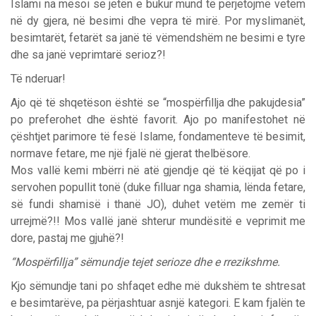
Islami na mësoi se jetën e bukur mund të përjetojmë vetëm
në dy gjera, në besimi dhe vepra të mirë. Por myslimanët,
besimtarët, fetarët sa janë të vëmendshëm ne besimi e tyre
dhe sa janë veprimtarë serioz?!
Të nderuar!
Ajo që të shqetëson është se “mospërfillja dhe pakujdesia”
po preferohet dhe është favorit. Ajo po manifestohet në
çështjet parimore të fesë Islame, fondamenteve të besimit,
normave fetare, me një fjalë në gjerat thelbësore.
Mos vallë kemi mbërri në atë gjendje që të këqijat që po i
servohen popullit tonë (duke filluar nga shamia, lënda fetare,
së fundi shamisë i thanë JO), duhet vetëm me zemër ti
urrejmë?!! Mos vallë janë shterur mundësitë e veprimit me
dore, pastaj me gjuhë?!
“Mospërfillja” sëmundje tejet serioze dhe e rrezikshme.
Kjo sëmundje tani po shfaqet edhe më dukshëm te shtresat
e besimtarëve, pa përjashtuar asnjë kategori. E kam fjalën te