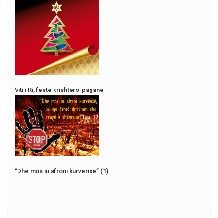
Viti i Ri, festë krishtero-pagane
“Dhe mos iu afroni kurvërisë” (1)