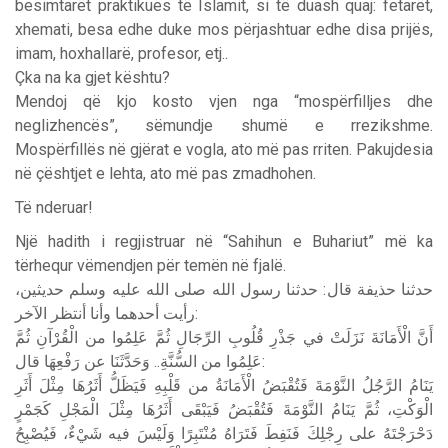
besimtarët praktikues të Islamit, si të duash quaj: fetarët,
xhemati, besa edhe duke mos përjashtuar edhe disa prijës,
imam, hoxhallarë, profesor, etj..
Çka na ka gjet kështu?
Mendoj që kjo kosto vjen nga “mospërfilljes dhe
neglizhencës”, sëmundje shumë e rrezikshme.
Mospërfillës në gjërat e vogla, ato më pas rriten. Pakujdesia
në çështjet e lehta, ato më pas zmadhohen.
Të nderuar!
Një hadith i regjistruar në “Sahihun e Buhariut” më ka
tërhequr vëmendjen për temën në fjalë.
حديثين،
وسلم
عليه
الله
صلى
الله
رسول
حدثنا
:
قال
حذيفة
حدثنا
الآخر
أنتظر
وأنا
أحدهما
رأيت
:
أَنَّ
الْأَمَانَةَ
نَزَلَتْ
في
جَذْرِ
قُلُوبِ
الرِّجَالِ
ثُمَّ
عَلِمُوا
من
الْقُرْآنِ
ثُمَّ
قال
رَفْعِهَا
عن
وَحَدَّثَنَا
..
السُّنَّةِ
من
عَلِمُوا
:
يَنَامُ
الرَّجُلُ
النَّوْمَةَ
فَتُقْبَضُ
الْأَمَانَةُ
من
قَلْبِهِ
فَيَظَلُّ
أَثَرُهَا
مِثْلَ
أَثَرِ
الْوَكْتِ،
ثُمَّ
يَنَامُ
النَّوْمَةَ
فَتُقْبَضُ
فَيَبْقَى
أَثَرُهَا
مِثْلَ
الْمَجْلِ
كَجَمْرٍ
دَحْرَجْتَهُ
على
رِجْلِكَ
فَنَفِطَ
فَتَرَاهُ
مُنْتَبِرًا
وَلَيْسَ
فيه
شَيْءٌ،
فَيُصْبِحُ