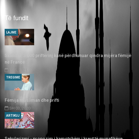
Të fundit
LAJME
Skandal: 3.000 priftërinj kanë përdhunuar qindra mijëra fëmijë
në Francë
T 05, 2021
TREGIME
Fëmija musliman dhe prifti
SH 03, 2020
ARTIKUJ
Sekularizmi - propozim i kamotshëm i kreut të munafikëve