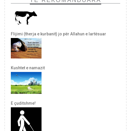
TË REKOMANDUARA
Flijimi (therja e kurbanit) jo për Allahun e lartësuar
Kushtet e namazit
E çuditshme!