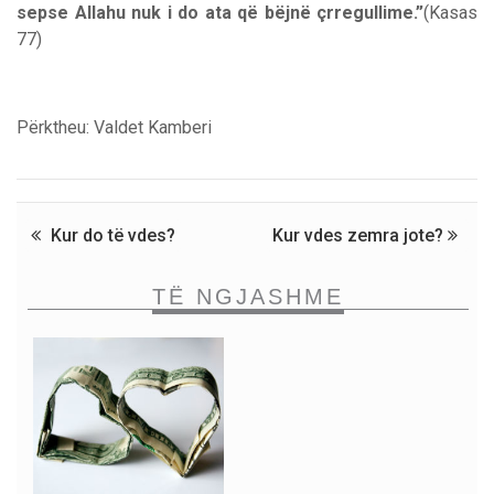
sepse Allahu nuk i do ata që bëjnë çrregullime.”
(Kasas
77)
Përktheu: Valdet Kamberi
Kur do të vdes?
Kur vdes zemra jote?
TË NGJASHME