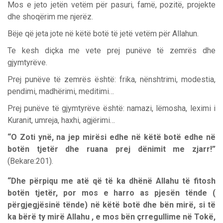
Mos e jeto jetën vetëm për pasuri, famë, pozitë, projekte
dhe shoqërim me njerëz.
Bëje që jeta jote në këtë botë të jetë vetëm për Allahun.
Te kesh diçka me vete prej punëve të zemrës dhe
gjymtyrëve.
Prej punëve të zemrës është: frika, nënshtrimi, modestia,
pendimi, madhërimi, meditimi…
Prej punëve të gjymtyrëve është: namazi, lëmosha, leximi i
Kuranit, umreja, haxhi, agjërimi…
“O Zoti ynë, na jep mirësi edhe në këtë botë edhe në
botën tjetër dhe ruana prej dënimit me zjarr!”
(Bekare:201).
“Dhe përpiqu me atë që të ka dhënë Allahu të fitosh
botën tjetër, por mos e harro as pjesën tënde (
përgjegjësinë tënde) në këtë botë dhe bën mirë, si të
ka bërë ty mirë Allahu , e mos bën çrregullime në Tokë,