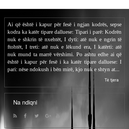
Ai që është i kapur për fesë i ngjan kodrës, sepse
kodra ka katër tipare dalluese: Tipari i parë: Kodrën
nuk e shkrin të nxehtët, I dyti: atë nuk e ngrin të
ftohtët, I treti: atë nuk e lëkund era, I katërti: atë
nuk mund ta marrë vërshimi. Po ashtu edhe ai që
është i kapur për fesë i ka katër tipare dalluese: I
pari: nëse ndokush i bën mirë, kjo nuk e shtyn at...
Të tjera
Na ndiqni