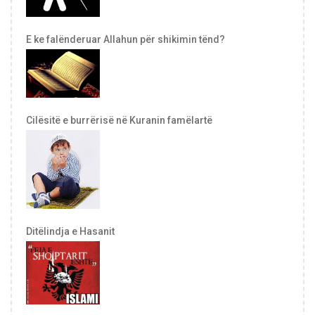
E ke falënderuar Allahun për shikimin tënd?
Cilësitë e burrërisë në Kuranin famëlartë
Ditëlindja e Hasanit