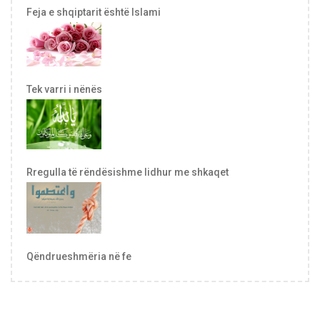
Feja e shqiptarit është Islami
Tek varri i nënës
Rregulla të rëndësishme lidhur me shkaqet
Qëndrueshmëria në fe