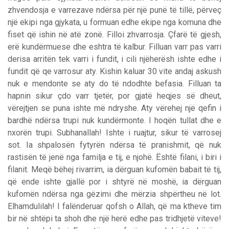
zhvendosja e varrezave ndërsa për një punë të tillë, përveç
një ekipi nga gjykata, u formuan edhe ekipe nga komuna dhe
fiset që ishin në atë zonë. Filloi zhvarrosja. Çfarë të gjesh,
erë kundërmuese dhe eshtra të kalbur. Filluan varr pas varri
derisa arritën tek varri i fundit, i cili njëherësh ishte edhe i
fundit që qe varrosur aty. Kishin kaluar 30 vite andaj askush
nuk e mendonte se aty do të ndodhte befasia. Filluan ta
hapnin sikur çdo varr tjetër, por gjatë heqjes së dheut,
vërejtjen se puna ishte më ndryshe. Aty vërehej një qefin i
bardhë ndërsa trupi nuk kundërmonte. I hoqën tullat dhe e
nxorën trupi. Subhanallah! Ishte i ruajtur, sikur të varrosej
sot. Ia shpalosën fytyrën ndërsa të pranishmit, që nuk
rastisën të jenë nga familja e tij, e njohë. Është filani, i biri i
filanit. Meqë bëhej rivarrim, ia dërguan kufomën babait të tij,
që ende ishte gjallë por i shtyrë në moshë, ia dërguan
kufomën ndërsa nga gëzimi dhe mërzia shpërtheu në lot.
Elhamdulilah! I falënderuar qofsh o Allah, që ma ktheve tim
bir në shtëpi ta shoh dhe një herë edhe pas tridhjetë viteve!