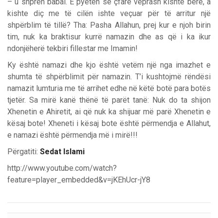
– u shpreh babai. E pyetën se çfarë veprash kishte bërë, a
kishte diç me të cilën ishte veçuar për të arritur një
shpërblim të tillë? Tha: Pasha Allahun, prej kur e njoh birin
tim, nuk ka braktisur kurrë namazin dhe as që i ka ikur
ndonjëherë tekbiri fillestar me Imamin!
Ky është namazi dhe kjo është vetëm një nga imazhet e
shumta të shpërblimit për namazin. T’i kushtojmë rëndësi
namazit lumturia me të arrihet edhe në këtë botë para botës
tjetër. Sa mirë kanë thënë të parët tanë: Nuk do ta shijon
Xhenetin e Ahiretit, ai që nuk ka shijuar më parë Xhenetin e
kësaj bote! Xheneti i kësaj bote është përmendja e Allahut,
e namazi është përmendja më i mirë!!!
Përgatiti:
Sedat Islami
http://www.youtube.com/watch?
feature=player_embedded&v=jKEhUcr-jY8