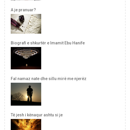
A je pranuar?
Biografi e shkurtër e Imamit Ebu Hanife
Fal namaz nate dhe sillu mirë me njerëz
Të jesh i kënaqur ashtu si je