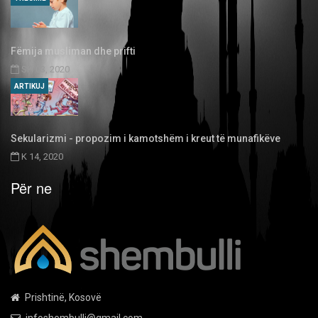
Fëmija musliman dhe prifti
SH 03, 2020
ARTIKUJ
Sekularizmi - propozim i kamotshëm i kreut të munafikëve
K 14, 2020
Për ne
Prishtinë, Kosovë