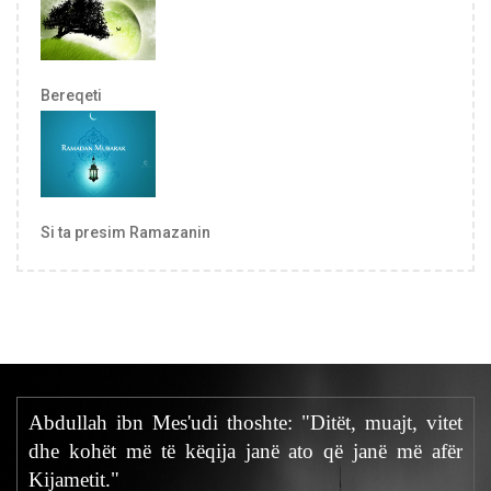
Bereqeti
Si ta presim Ramazanin
Abdullah ibn Mes'udi thoshte: "Ditët, muajt, vitet
dhe kohët më të këqija janë ato që janë më afër
Kijametit."