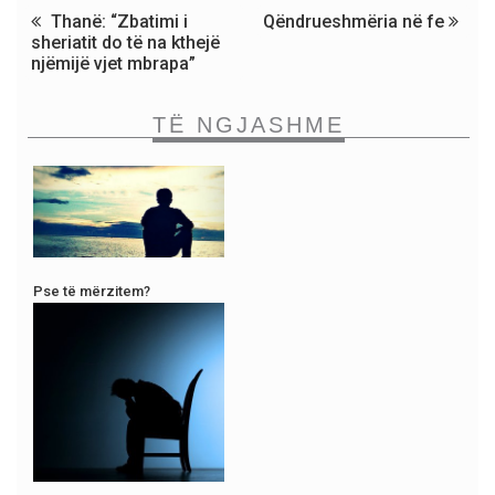
Thanë: “Zbatimi i
Qëndrueshmëria në fe
sheriatit do të na kthejë
njëmijë vjet mbrapa”
TË NGJASHME
Pse të mërzitem?