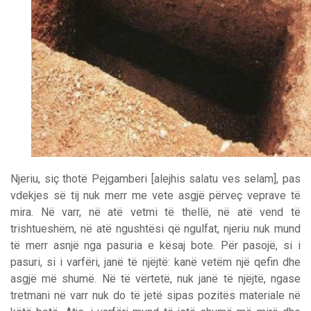
Njeriu, siç thotë Pejgamberi [alejhis salatu ves selam], pas
vdekjes së tij nuk merr me vete asgjë përveç veprave të
mira. Në varr, në atë vetmi të thellë, në atë vend të
trishtueshëm, në atë ngushtësi që ngulfat, njeriu nuk mund
të merr asnjë nga pasuria e kësaj bote. Për pasojë, si i
pasuri, si i varfëri, janë të njëjtë: kanë vetëm një qefin dhe
asgjë më shumë. Në të vërtetë, nuk janë të njëjtë, ngase
tretmani në varr nuk do të jetë sipas pozitës materiale në