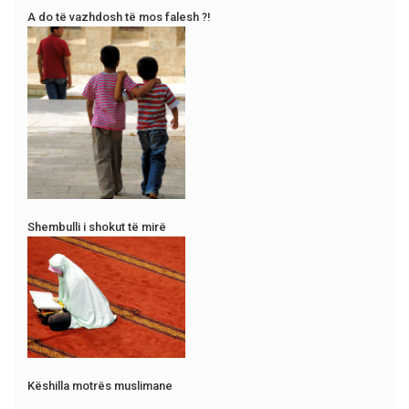
A do të vazhdosh të mos falesh ?!
Shembulli i shokut të mirë
Këshilla motrës muslimane