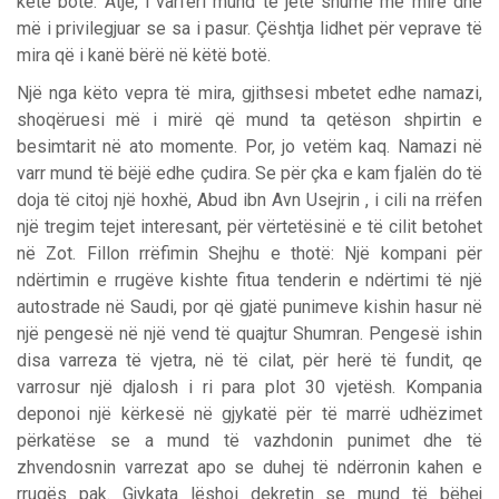
këtë botë. Atje, i varfëri mund të jetë shumë më mirë dhe
më i privilegjuar se sa i pasur. Çështja lidhet për veprave të
mira që i kanë bërë në këtë botë.
Një nga këto vepra të mira, gjithsesi mbetet edhe namazi,
shoqëruesi më i mirë që mund ta qetëson shpirtin e
besimtarit në ato momente. Por, jo vetëm kaq. Namazi në
varr mund të bëjë edhe çudira. Se për çka e kam fjalën do të
doja të citoj një hoxhë, Abud ibn Avn Usejrin , i cili na rrëfen
një tregim tejet interesant, për vërtetësinë e të cilit betohet
në Zot. Fillon rrëfimin Shejhu e thotë: Një kompani për
ndërtimin e rrugëve kishte fitua tenderin e ndërtimi të një
autostrade në Saudi, por që gjatë punimeve kishin hasur në
një pengesë në një vend të quajtur Shumran. Pengesë ishin
disa varreza të vjetra, në të cilat, për herë të fundit, qe
varrosur një djalosh i ri para plot 30 vjetësh. Kompania
deponoi një kërkesë në gjykatë për të marrë udhëzimet
përkatëse se a mund të vazhdonin punimet dhe të
zhvendosnin varrezat apo se duhej të ndërronin kahen e
rrugës pak. Gjykata lëshoi dekretin se mund të bëhej