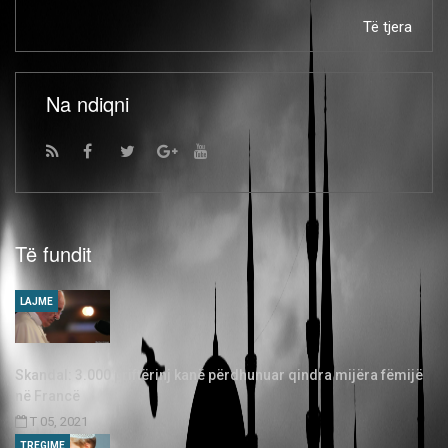
Të tjera
Na ndiqni
Të fundit
LAJME
Skandal: 3.000 priftërinj kanë përdhunuar qindra mijëra fëmijë
në Francë
T 05, 2021
TREGIME