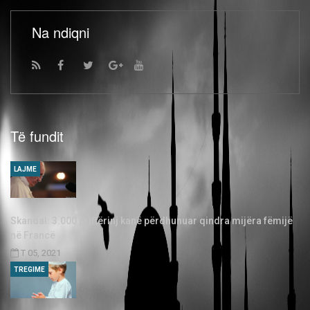
Na ndiqni
Të fundit
LAJME
Skandal: 3.000 priftërinj kanë përdhunuar qindra mijëra fëmijë
në Francë
T 05, 2021
TREGIME