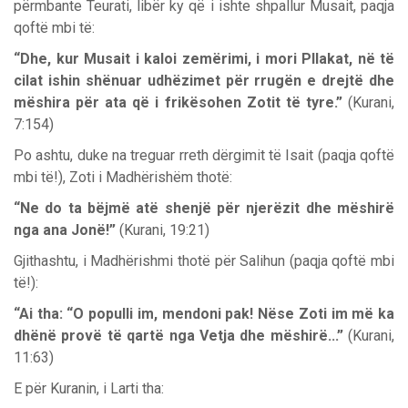
përmbante Teurati, libër ky që i ishte shpallur Musait, paqja
qoftë mbi të:
“Dhe, kur Musait i kaloi zemërimi, i mori Pllakat, në të
cilat ishin shënuar udhëzimet për rrugën e drejtë dhe
mëshira për ata që i frikësohen Zotit të tyre.”
(Kurani,
7:154)
Po ashtu, duke na treguar rreth dërgimit të Isait (paqja qoftë
mbi të!), Zoti i Madhërishëm thotë:
“Ne do ta bëjmë atë shenjë për njerëzit dhe mëshirë
nga ana Jonë!”
(Kurani, 19:21)
Gjithashtu, i Madhërishmi thotë për Salihun (paqja qoftë mbi
të!):
“Ai tha: “O populli im, mendoni pak! Nëse Zoti im më ka
dhënë provë të qartë nga Vetja dhe mëshirë...”
(Kurani,
11:63)
E për Kuranin, i Larti tha: