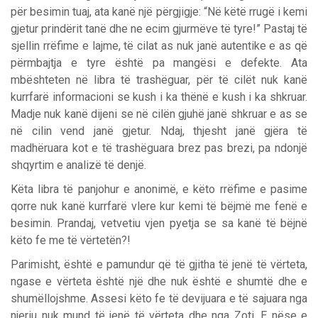
për besimin tuaj, ata kanë një përgjigje: “Në këtë rrugë i kemi
gjetur prindërit tanë dhe ne ecim gjurmëve të tyre!” Pastaj të
sjellin rrëfime e lajme, të cilat as nuk janë autentike e as që
përmbajtja e tyre është pa mangësi e defekte. Ata
mbështeten në libra të trashëguar, për të cilët nuk kanë
kurrfarë informacioni se kush i ka thënë e kush i ka shkruar.
Madje nuk kanë dijeni se në cilën gjuhë janë shkruar e as se
në cilin vend janë gjetur. Ndaj, thjesht janë gjëra të
madhëruara kot e të trashëguara brez pas brezi, pa ndonjë
shqyrtim e analizë të denjë.
Këta libra të panjohur e anonimë, e këto rrëfime e pasime
qorre nuk kanë kurrfarë vlere kur kemi të bëjmë me fenë e
besimin. Prandaj, vetvetiu vjen pyetja se sa kanë të bëjnë
këto fe me të vërtetën?!
Parimisht, është e pamundur që të gjitha të jenë të vërteta,
ngase e vërteta është një dhe nuk është e shumtë dhe e
shumëllojshme. Assesi këto fe të devijuara e të sajuara nga
njeriu nuk mund të jenë të vërteta dhe nga Zoti. E nëse e