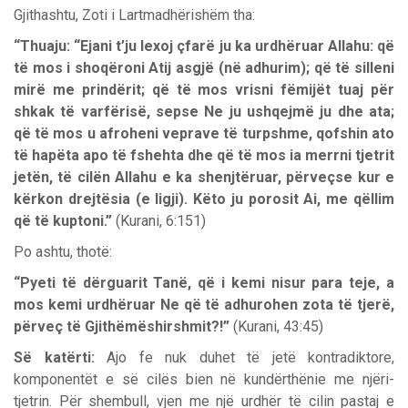
Gjithashtu, Zoti i Lartmadhërishëm tha:
“Thuaju: “Ejani t’ju lexoj çfarë ju ka urdhëruar Allahu: që
të mos i shoqëroni Atij asgjë (në adhurim); që të silleni
mirë me prindërit; që të mos vrisni fëmijët tuaj për
shkak të varfërisë, sepse Ne ju ushqejmë ju dhe ata;
që të mos u afroheni veprave të turpshme, qofshin ato
të hapëta apo të fshehta dhe që të mos ia merrni tjetrit
jetën, të cilën Allahu e ka shenjtëruar, përveçse kur e
kërkon drejtësia (e ligji). Këto ju porosit Ai, me qëllim
që të kuptoni.”
(Kurani, 6:151)
Po ashtu, thotë:
“Pyeti të dërguarit Tanë, që i kemi nisur para teje, a
mos kemi urdhëruar Ne që të adhurohen zota të tjerë,
përveç të Gjithëmëshirshmit?!”
(Kurani, 43:45)
Së katërti:
Ajo fe nuk duhet të jetë kontradiktore,
komponentët e së cilës bien në kundërthënie me njëri-
tjetrin. Për shembull, vjen me një urdhër të cilin pastaj e