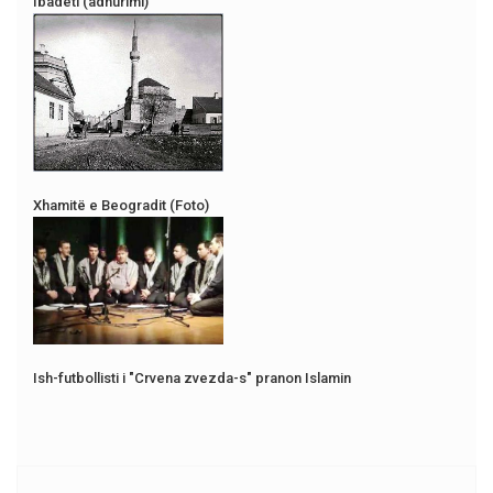
Ibadeti (adhurimi)
Xhamitë e Beogradit (Foto)
Ish-futbollisti i "Crvena zvezda-s" pranon Islamin