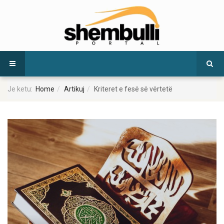
Je ketu:
Home
Artikuj
Kriteret e fesë së vërtetë