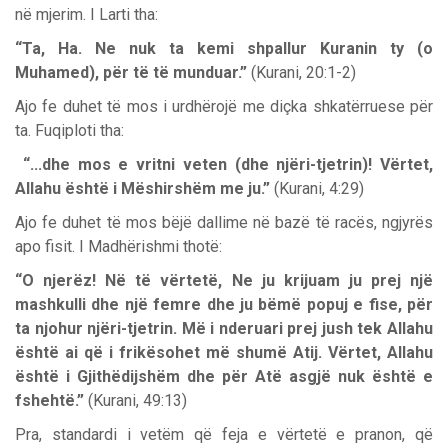
në mjerim. I Larti tha:
“Ta, Ha. Ne nuk ta kemi shpallur Kuranin ty (o
Muhamed), për të të munduar.”
(Kurani, 20:1-2)
Ajo fe duhet të mos i urdhërojë me diçka shkatërruese për
ta. Fuqiploti tha:
“...dhe mos e vritni veten (dhe njëri-tjetrin)! Vërtet,
Allahu është i Mëshirshëm me ju.”
(Kurani, 4:29)
Ajo fe duhet të mos bëjë dallime në bazë të racës, ngjyrës
apo fisit. I Madhërishmi thotë:
“O njerëz! Në të vërtetë, Ne ju krijuam ju prej një
mashkulli dhe një femre dhe ju bëmë popuj e fise, për
ta njohur njëri-tjetrin. Më i nderuari prej jush tek Allahu
është ai që i frikësohet më shumë Atij. Vërtet, Allahu
është i Gjithëdijshëm dhe për Atë asgjë nuk është e
fshehtë.”
(Kurani, 49:13)
Pra, standardi i vetëm që feja e vërtetë e pranon, që