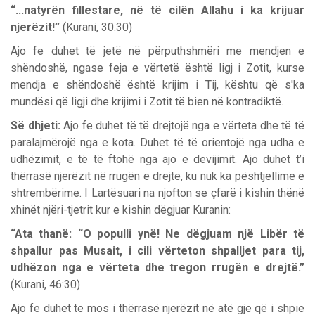
“...natyrën fillestare, në të cilën Allahu i ka krijuar
njerëzit!”
(Kurani, 30:30)
Ajo fe duhet të jetë në përputhshmëri me mendjen e
shëndoshë, ngase feja e vërtetë është ligj i Zotit, kurse
mendja e shëndoshë është krijim i Tij, kështu që s'ka
mundësi që ligji dhe krijimi i Zotit të bien në kontradiktë.
Së dhjeti:
Ajo fe duhet të të drejtojë nga e vërteta dhe të të
paralajmërojë nga e kota. Duhet të të orientojë nga udha e
udhëzimit, e të të ftohë nga ajo e devijimit. Ajo duhet t’i
thërrasë njerëzit në rrugën e drejtë, ku nuk ka pështjellime e
shtrembërime. I Lartësuari na njofton se çfarë i kishin thënë
xhinët njëri-tjetrit kur e kishin dëgjuar Kuranin:
“Ata thanë: “O populli ynë! Ne dëgjuam një Libër të
shpallur pas Musait, i cili vërteton shpalljet para tij,
udhëzon nga e vërteta dhe tregon rrugën e drejtë.”
(Kurani, 46:30)
Ajo fe duhet të mos i thërrasë njerëzit në atë gjë që i shpie