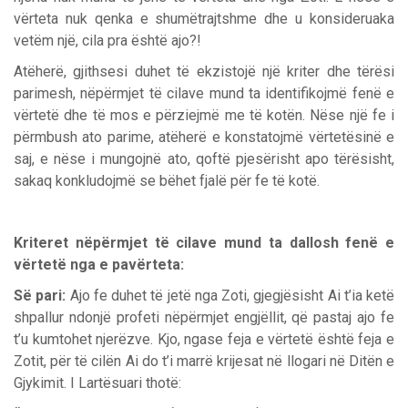
vërteta nuk qenka e shumëtrajtshme dhe u konsideruaka
vetëm një, cila pra është ajo?!
Atëherë, gjithsesi duhet të ekzistojë një kriter dhe tërësi
parimesh, nëpërmjet të cilave mund ta identifikojmë fenë e
vërtetë dhe të mos e përziejmë me të kotën. Nëse një fe i
përmbush ato parime, atëherë e konstatojmë vërtetësinë e
saj, e nëse i mungojnë ato, qoftë pjesërisht apo tërësisht,
sakaq konkludojmë se bëhet fjalë për fe të kotë.
Kriteret nëpërmjet të cilave mund ta dallosh fenë e
vërtetë nga e pavërteta:
Së pari:
Ajo fe duhet të jetë nga Zoti, gjegjësisht Ai t’ia ketë
shpallur ndonjë profeti nëpërmjet engjëllit, që pastaj ajo fe
t’u kumtohet njerëzve. Kjo, ngase feja e vërtetë është feja e
Zotit, për të cilën Ai do t’i marrë krijesat në llogari në Ditën e
Gjykimit. I Lartësuari thotë: