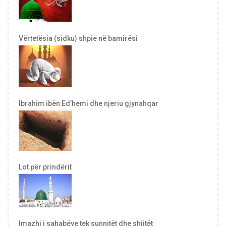
Vërtetësia (sidku) shpie në bamirësi
Ibrahim ibën Ed’hemi dhe njeriu gjynahqar
Lot për prindërit
Imazhi i sahabëve tek sunnitët dhe shiitët