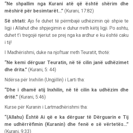
“Ne shpallim nga Kurani atë që është shërim dhe
mëshirë për besimtarët...”
(Kurani, 17:82)
Së shtati:
Ajo fe duhet të përmbajë udhëzimin që shpie te
ligji i Allahut dhe shpjegimin e duhur rreth këtij ligji. Po ashtu,
duhet t’i tregojë njeriut se prej nga ka ardhur e ku është caku
i tij!
I Madhërishmi, duke na njoftuar rreth Teuratit, thotë:
“Ne kemi dërguar Teuratin, në të cilin janë udhëzimet
dhe drita.”
(Kurani, 5: 44)
Ndërsa për Inxhilin (Ungjillin) i Larti tha:
“Dhe i dhamë atij Inxhilin, në të cilin ka udhëzim dhe
dritë.”
(Kurani, 5:46)
Kurse për Kuranin i Lartmadhërishmi tha:
“(Allahu) Është Ai që e ka dërguar të Dërguarin e Tij
me udhërrëfimin (Kuranin) dhe fenë e së vërtetës...”
(Kurani, 9:33)