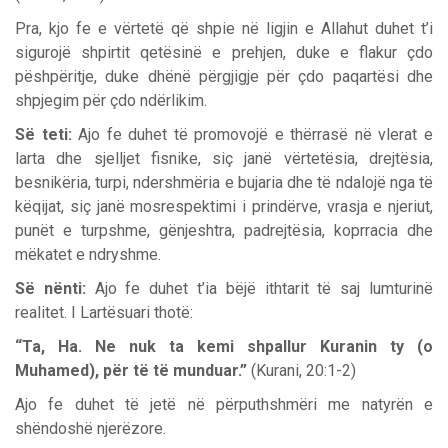
Pra, kjo fe e vërtetë që shpie në ligjin e Allahut duhet t’i
sigurojë shpirtit qetësinë e prehjen, duke e flakur çdo
pëshpëritje, duke dhënë përgjigje për çdo paqartësi dhe
shpjegim për çdo ndërlikim.
Së teti:
Ajo fe duhet të promovojë e thërrasë në vlerat e
larta dhe sjelljet fisnike, siç janë vërtetësia, drejtësia,
besnikëria, turpi, ndershmëria e bujaria dhe të ndalojë nga të
këqijat, siç janë mosrespektimi i prindërve, vrasja e njeriut,
punët e turpshme, gënjeshtra, padrejtësia, koprracia dhe
mëkatet e ndryshme.
Së nënti:
Ajo fe duhet t’ia bëjë ithtarit të saj lumturinë
realitet. I Lartësuari thotë:
“Ta, Ha. Ne nuk ta kemi shpallur Kuranin ty (o
Muhamed), për të të munduar.”
(Kurani, 20:1-2)
Ajo fe duhet të jetë në përputhshmëri me natyrën e
shëndoshë njerëzore.