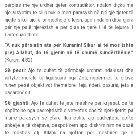
përplas me një urdhër tjetër kontradiktor; ndalon diçka me
një arsyetim të cilin nuk e merr parasysh në një gjë tjetër të
njëjtë sikur ajo, e si rrjedhojë e lejon; apo i ndalon disa gjëra
për një palë njerëzish e për disa të tjerë i lë të lejuara. I
Lartësuari thotë:
“A nuk përsiatin ata për Kuranin! Sikur ai të mos ishte
prej Allahut, do të gjenin në të shumë kundërthënie.”
(Kurani, 4:82)
Së pesti:
Ajo fe duhet të përmbajë urdhrat, ndalesat dhe
virtytet morale të ligjësuara nga Zoti, nëpërmjet të cilave
ruhen pesë objektivat themelore: feja, nderi, pasuria, jeta e
pasardhësit.
Së gjashti:
Ajo fe duhet të jetë mëshirë për krijesat, që të
shpëtojnë nga padrejtësitë e vetvetes dhe të njëri-tjetrit, pa
marrë parasysh se çfarë lloji është ajo padrejtësi, qoftë
shkelje e të drejtave, despotizëm apo diskriminim në bazë
të moshës etj. Allahu na njofton për mëshirën që e