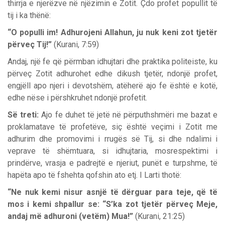
thirrja e njerëzve në njëzimin e Zotit. Çdo profet popullit të
tij i ka thënë:
“O populli im! Adhurojeni Allahun, ju nuk keni zot tjetër
përveç Tij!”
(Kurani, 7:59)
Andaj, një fe që përmban idhujtari dhe praktika politeiste, ku
përveç Zotit adhurohet edhe dikush tjetër, ndonjë profet,
engjëll apo njeri i devotshëm, atëherë ajo fe është e kotë,
edhe nëse i përshkruhet ndonjë profetit.
Së treti:
Ajo fe duhet të jetë në përputhshmëri me bazat e
proklamatave të profetëve, siç është veçimi i Zotit me
adhurim dhe promovimi i rrugës së Tij, si dhe ndalimi i
veprave të shëmtuara, si idhujtaria, mosrespektimi i
prindërve, vrasja e padrejtë e njeriut, punët e turpshme, të
hapëta apo të fshehta qofshin ato etj. I Larti thotë:
“Ne nuk kemi nisur asnjë të dërguar para teje, që të
mos i kemi shpallur se: “S’ka zot tjetër përveç Meje,
andaj më adhuroni (vetëm) Mua!”
(Kurani, 21:25)