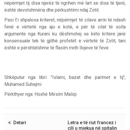
nëpërmjet tij disa njerëz të ngrihen më lart se disa të tjerë,
është devotshmëria dhe përkushtimi ndaj Zotit.
Pasi t’i shpalosa kriteret, nëpërmjet të cilave arrin të ndash
fenë e vërtetë nga ajo e kotë, e për të cilat të solla
argumente nga Kurani ku dëshmohej se këto kritere janë
konsensuale tek të gjithë profetët e vërtetë të Zotit, tani
është e përshtatshme të flasim rreth llojeve të feve.
Shkëputur nga libri: "Islami, bazat dhe parimet e tij",
Muhamed Suhejmi
Përkthyer nga: Hoxhë Mirsim Maliqi
Detari
Letra e të riut francez i
cili u mjekua në spitalin