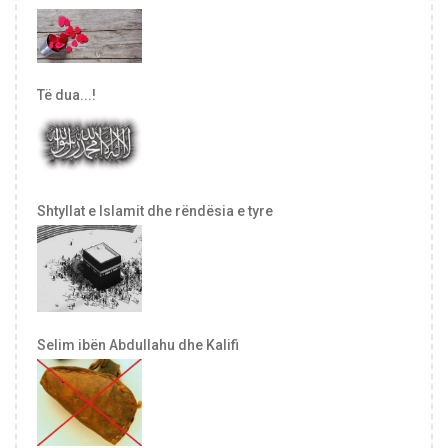
Të dua...!
Shtyllat e Islamit dhe rëndësia e tyre
Selim ibën Abdullahu dhe Kalifi