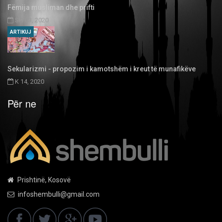
Fëmija musliman dhe prifti
SH 03, 2020
ARTIKUJ
Sekularizmi - propozim i kamotshëm i kreut të munafikëve
K 14, 2020
Për ne
Prishtinë, Kosovë
infoshembulli@gmail.com