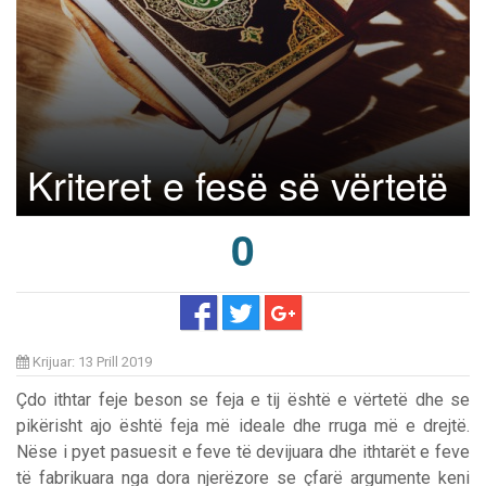
Kriteret e fesë së vërtetë
0
Krijuar: 13 Prill 2019
Çdo ithtar feje beson se feja e tij është e vërtetë dhe se
pikërisht ajo është feja më ideale dhe rruga më e drejtë.
Nëse i pyet pasuesit e feve të devijuara dhe ithtarët e feve
të fabrikuara nga dora njerëzore se çfarë argumente keni