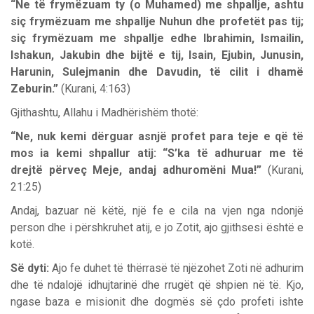
“Ne të frymëzuam ty (o Muhamed) me shpallje, ashtu
siç frymëzuam me shpallje Nuhun dhe profetët pas tij;
siç frymëzuam me shpallje edhe Ibrahimin, Ismailin,
Ishakun, Jakubin dhe bijtë e tij, Isain, Ejubin, Junusin,
Harunin, Sulejmanin dhe Davudin, të cilit i dhamë
Zeburin.”
(Kurani, 4:163)
Gjithashtu, Allahu i Madhërishëm thotë:
“Ne, nuk kemi dërguar asnjë profet para teje e që të
mos ia kemi shpallur atij: “S’ka të adhuruar me të
drejtë përveç Meje, andaj adhuromëni Mua!”
(Kurani,
21:25)
Andaj, bazuar në këtë, një fe e cila na vjen nga ndonjë
person dhe i përshkruhet atij, e jo Zotit, ajo gjithsesi është e
kotë.
Së dyti:
Ajo fe duhet të thërrasë të njëzohet Zoti në adhurim
dhe të ndalojë idhujtarinë dhe rrugët që shpien në të. Kjo,
ngase baza e misionit dhe dogmës së çdo profeti ishte