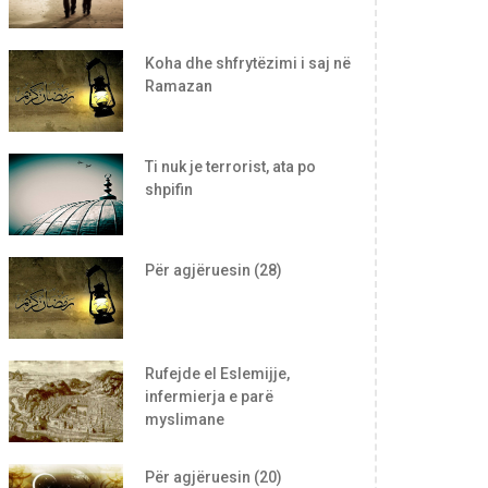
Koha dhe shfrytëzimi i saj në
Ramazan
Ti nuk je terrorist, ata po
shpifin
Për agjëruesin (28)
Rufejde el Eslemijje,
infermierja e parë
myslimane
Për agjëruesin (20)