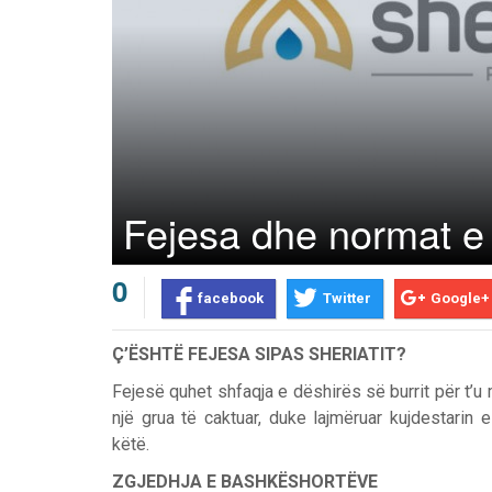
Fejesa dhe normat e 
0
facebook
Twitter
Google+
Ç’ËSHTË FEJESA SIPAS SHERIATIT?
Fejesë quhet shfaqja e dëshirës së burrit për t’u
një grua të caktuar, duke lajmëruar kujdestarin 
këtë.
Prev
Next
ZGJEDHJA E BASHKËSHORTËVE