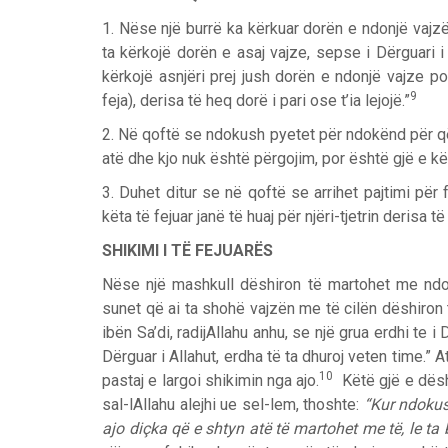
1. Nëse një burrë ka kërkuar dorën e ndonjë vajzë 
ta kërkojë dorën e asaj vajze, sepse i Dërguari i 
kërkojë asnjëri prej jush dorën e ndonjë vajze p
9
feja), derisa të heq dorë i pari ose t’ia lejojë.”
2. Në qoftë se ndokush pyetet për ndokënd për qël
atë dhe kjo nuk është përgojim, por është gjë e kër
3. Duhet ditur se në qoftë se arrihet pajtimi p
këta të fejuar janë të huaj për njëri-tjetrin derisa 
SHIKIMI I TË FEJUARËS
Nëse një mashkull dëshiron të martohet me ndon
sunet që ai ta shohë vajzën me të cilën dëshiron
ibën Sa’di, radijAllahu anhu, se një grua erdhi te i 
Dërguar i Allahut, erdha të ta dhuroj veten time.” A
10
pastaj e largoi shikimin nga ajo.
Këtë gjë e dëshmo
sal-lAllahu alejhi ue sel-lem, thoshte:
“Kur ndokus
ajo diçka që e shtyn atë të martohet me të, le ta b