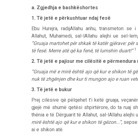
a. Zgjedhja e bashkëshortes
1. Të jetë e përkushtuar ndaj fesë
Ebu Hurejra, radijAllahu anhu, transmeton se i
Allahut, Muhamedi, sal-lAllahu alejhi ue sel-lem
“Gruaja martohet për shkak të katër gjërave: për s
1
të fesë. Merre atë që ka fenë, të lumshin duart!”
2. Të jetë e pajisur me cilësitë e përmendura 
“Gruaja më e mirë është ajo që kur e shikon të gë
nuk të zhgënjen dhe kur ti mungon ajo e ruan vet
3. Të jetë e bukur
Prej cilësive që pëlqehet t’i ketë gruaja, veçan
gjejë më shumë qetësi shpirtërore, do ta ruaj s
thënia e të Dërguarit të Allahut, sal-lAllahu alej
mirë është ajo që kur e shikon të gëzon...”
, sepse
ai e shikon atë.