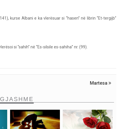
1), kurse Albani e ka vlerësuar si “hasen” në librin “Et-tergijb”
ësoi si “sahih” në “Es-silsile es-sahiha” nr. (99).
Martesa
NGJASHME