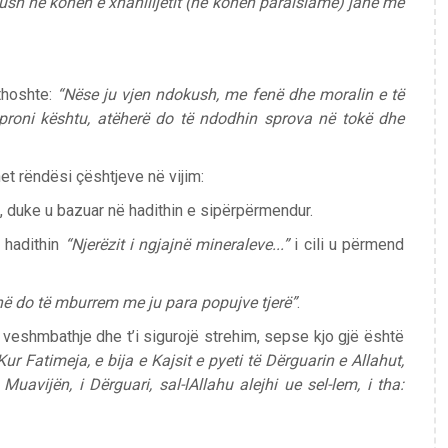
j jush në kohën e xhahilijetit (në kohën paraislame) janë më
 thoshte:
“Nëse ju vjen ndokush, me fenë dhe moralin e të
eproni kështu, atëherë do të ndodhin sprova në tokë dhe
et rëndësi çështjeve në vijim:
m, duke u bazuar në hadithin e sipërpërmendur.
ë hadithin
“Njerëzit i ngjajnë mineraleve...”
i cili u përmend
ë do të mburrem me ju para popujve tjerë”
.
 veshmbathje dhe t’i sigurojë strehim, sepse kjo gjë është
Kur Fatimeja, e bija e Kajsit e pyeti të Dërguarin e Allahut,
Muavijën, i Dërguari, sal-lAllahu alejhi ue sel-lem, i tha: