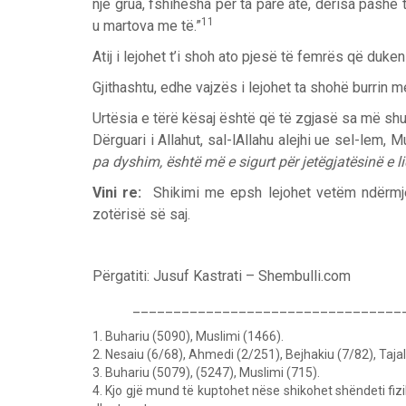
një grua, fshihesha për ta parë atë, derisa pashë
11
u martova me të.”
Atij i lejohet t’i shoh ato pjesë të femrës që duken
Gjithashtu, edhe vajzës i lejohet ta shohë burrin m
Urtësia e tërë kësaj është që të zgjasë sa më sh
Dërguari i Allahut, sal-lAllahu alejhi ue sel-lem, Mu
pa dyshim, është më e sigurt për jetëgjatësinë e li
Vini re:
Shikimi me epsh lejohet vetëm ndërmje
zotërisë së saj.
Përgatiti: Jusuf Kastrati – Shembulli.com
____________________________________
1. Buhariu (5090), Muslimi (1466).
2. Nesaiu (6/68), Ahmedi (2/251), Bejhakiu (7/82), Tajal
3. Buhariu (5079), (5247), Muslimi (715).
4. Kjo gjë mund të kuptohet nëse shikohet shëndeti fizik