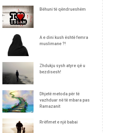
Bëhuni të qëndrueshëm
A e dini kush është femra
muslimane ?!
Zhdukju sysh atyre që u
bezdisesh!
Dhjetë metoda për të
vazhduar në të mbara pas
Ramazanit
Rrëfimet e një babai