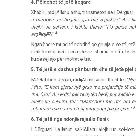
4. Pëlqehet të jetë beqare
Xhabiri, radijAllahu anhu, transmeton se i Dërguari i
u martove me beqare apo me vejushë?” Ai i kisht
alejhi ue sel-lem, i kishte thënë: “Po përse 
3
argëtojë?!”
Nganjëherë mund të ndodhë që gruaja e ve të jetë 
i cili kishte nën përkujdesje shumë motra të v
kujdesej ajo për motrat e tija.
5. Të jetë e dashur për burrin dhe të jetë pjel
Ma’ëkil ibën Jesari, radijAllahu anhu, thoshte:
“Një
i tha: “E kam gjetur një grua me prejardhje të m
tha: “Jo.” Ai i erdhi për të dytën herë, por sërish e
alejhi ue sel-lem, tha: “Martohuni me ato gra 
5
mburrem me numrin tuaj para popujve të tjerë.”
6. Të jetë nga ndonjë mjedis fisnik
I Dërguari i Allahut, sal-lAllahu alejhi ue sel-le