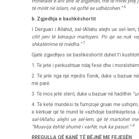
mineralet e arit dhe të argjendit, më të mirët pre
6
të mirët në Islam, në qoftë se udhëzohen.”
b. Zgjedhja e bashkëshortit
I Dërguari i Allahut, sal-lAllahu alejhi ue sel-lem,
cilit jeni të kënaqur martojeni. Po qe se nuk v
7
shkatërrime të mëdha.”
Gjatë zgjedhjes së bashkëshortit duhet t’i kushtoh
1. Të jetë i përkushtuar ndaj fesë dhe i moralshë
2. Të jetë nga një mjedis fisnik, duke u bazuar n
më parë.
3. Të mos jetë steril, duke u bazuar në hadithin
“un
4. Të ketë mundësi ta furnizojë gruan me ushqim,
e kërkuar që të mund të vazhdojë bashkëjetesa.
sal-lAllahu alejhi ue sel-lem, që të martohet me 
8
“Muavija është shumë i varfër, nuk ka pasuri.”
RREGULLA QË KANË TË BËJNË ME FEJESËN