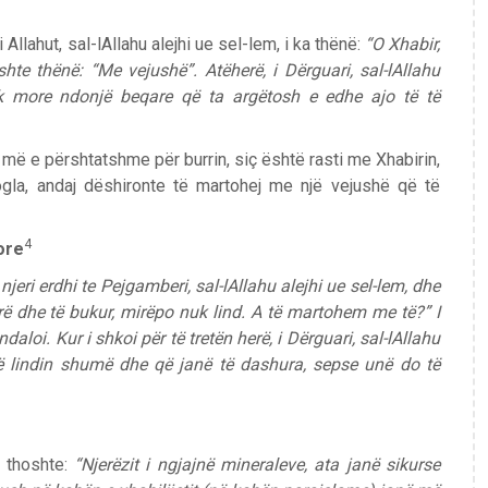
 Allahut, sal-lAllahu alejhi ue sel-lem, i ka thënë:
“O Xhabir,
e thënë: “Me vejushë”. Atëherë, i Dërguari, sal-lAllahu
nuk more ndonjë beqare që ta argëtosh e edhe ajo të të
më e përshtatshme për burrin, siç është rasti me Xhabirin,
ogla, andaj dëshironte të martohej me një vejushë që të
4
lore
 njeri erdhi te Pejgamberi, sal-lAllahu alejhi ue sel-lem, dhe
irë dhe të bukur, mirëpo nuk lind. A të martohem me të?” I
 ndaloi. Kur i shkoi për të tretën herë, i Dërguari, sal-lAllahu
që lindin shumë dhe që janë të dashura, sepse unë do të
m, thoshte:
“Njerëzit i ngjajnë mineraleve, ata janë sikurse