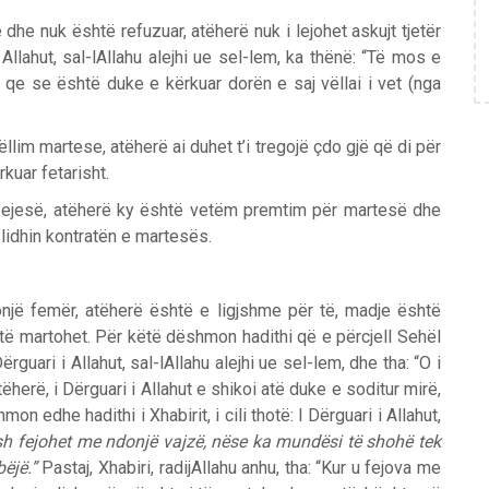
dhe nuk është refuzuar, atëherë nuk i lejohet askujt tjetër
Allahut, sal-lAllahu alejhi ue sel-lem, ka thënë: “Të mos e
o qe se është duke e kërkuar dorën e saj vëllai i vet (nga
lim martese, atëherë ai duhet t’i tregojë çdo gjë që di për
kuar fetarisht.
ër fejesë, atëherë ky është vetëm premtim për martesë dhe
të lidhin kontratën e martesës.
jë femër, atëherë është e ligjshme për të, madje është
 të martohet. Për këtë dëshmon hadithi që e përcjell Sehël
Dërguari i Allahut, sal-lAllahu alejhi ue sel-lem, dhe tha: “O i
tëherë, i Dërguari i Allahut e shikoi atë duke e soditur mirë,
n edhe hadithi i Xhabirit, i cili thotë: I Dërguari i Allahut,
h fejohet me ndonjë vajzë, nëse ka mundësi të shohë tek
ëjë.”
Pastaj, Xhabiri, radijAllahu anhu, tha: “Kur u fejova me