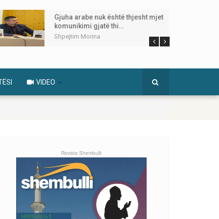
Gjuha arabe nuk është thjesht mjet
komunikimi gjatë thi…
Shpejtim Morina
TËSI
VIDEO
Revista Shembulli