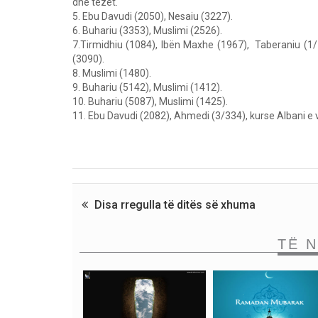
dhe tezet.
5. Ebu Davudi (2050), Nesaiu (3227).
6. Buhariu (3353), Muslimi (2526).
7.Tirmidhiu (1084), Ibën Maxhe (1967), Taberaniu (1/14
(3090).
8. Muslimi (1480).
9. Buhariu (5142), Muslimi (1412).
10. Buhariu (5087), Muslimi (1425).
11. Ebu Davudi (2082), Ahmedi (3/334), kurse Albani e vler
Disa rregulla të ditës së xhuma
TË 