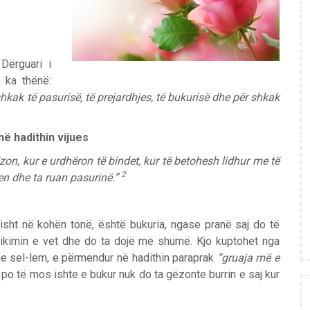
 Dërguari i
, ka thënë:
hkak të pasurisë, të prejardhjes, të bukurisë dhe për shkak
në hadithin vijues
zon, kur e urdhëron të bindet, kur të betohesh lidhur me të
2
en dhe ta ruan pasurinë.”
ërisht në kohën tonë, është bukuria, ngase pranë saj do të
hikimin e vet dhe do ta dojë më shumë. Kjo kuptohet nga
hi ue sel-lem, e përmendur në hadithin paraprak
“gruaja më e
 po të mos ishte e bukur nuk do ta gëzonte burrin e saj kur