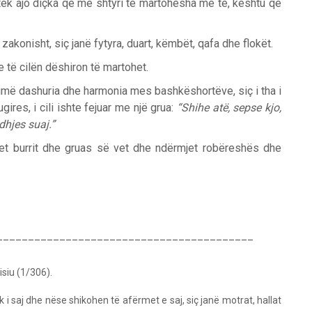
 tek ajo diçka që më shtyri të martohesha me të, kështu që
 zakonisht, siç janë fytyra, duart, këmbët, qafa dhe flokët.
e të cilën dëshiron të martohet.
umë dashuria dhe harmonia mes bashkëshortëve, siç i tha i
gires, i cili ishte fejuar me një grua:
“Shihe atë, sepse kjo,
dhjes suaj.”
t burrit dhe gruas së vet dhe ndërmjet robëreshës dhe
______________________________________
isiu (1/306).
 i saj dhe nëse shikohen të afërmet e saj, siç janë motrat, hallat