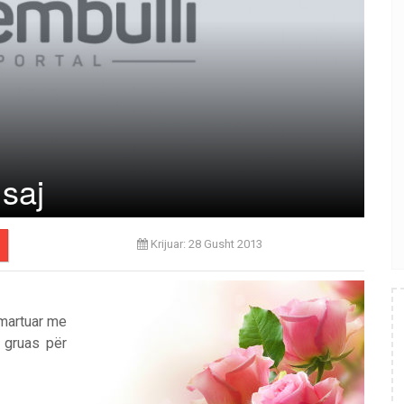
saj
Krijuar: 28 Gusht 2013
 martuar me
e gruas për