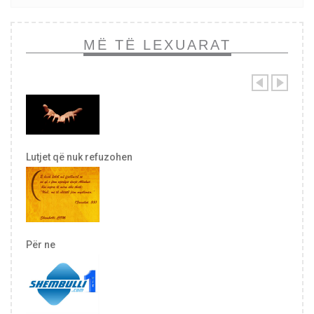
MË TË LEXUARAT
Lutjet që nuk refuzohen
Për ne