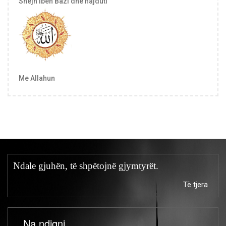
Shejh Ibën Bazi dhe hajduti
Me Allahun
Ndale gjuhën, të shpëtojnë gjymtyrët.
Të tjera
Na ndiqni