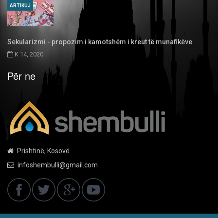
ARTIKUJ
Sekularizmi - propozim i kamotshëm i kreut të munafikëve
K 14, 2020
Për ne
Prishtinë, Kosovë
infoshembulli@gmail.com