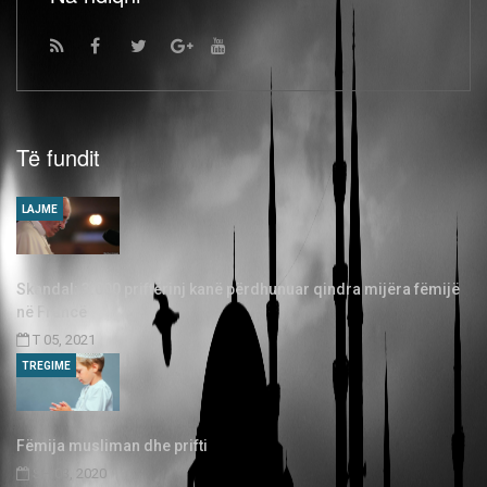
Të fundit
LAJME
Skandal: 3.000 priftërinj kanë përdhunuar qindra mijëra fëmijë
në Francë
T 05, 2021
TREGIME
Fëmija musliman dhe prifti
SH 03, 2020