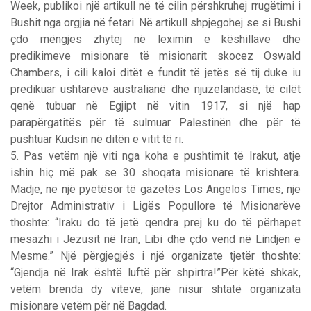
Week, publikoi një artikull në të cilin përshkruhej rrugëtimi i
Bushit nga orgjia në fetari. Në artikull shpjegohej se si Bushi
çdo mëngjes zhytej në leximin e këshillave dhe
predikimeve misionare të misionarit skocez Oswald
Chambers, i cili kaloi ditët e fundit të jetës së tij duke iu
predikuar ushtarëve australianë dhe njuzelandasë, të cilët
qenë tubuar në Egjipt në vitin 1917, si një hap
parapërgatitës për të sulmuar Palestinën dhe për të
pushtuar Kudsin në ditën e vitit të ri.
5. Pas vetëm një viti nga koha e pushtimit të Irakut, atje
ishin hiç më pak se 30 shoqata misionare të krishtera.
Madje, në një pyetësor të gazetës Los Angelos Times, një
Drejtor Administrativ i Ligës Popullore të Misionarëve
thoshte: “Iraku do të jetë qendra prej ku do të përhapet
mesazhi i Jezusit në Iran, Libi dhe çdo vend në Lindjen e
Mesme.” Një përgjegjës i një organizate tjetër thoshte:
“Gjendja në Irak është luftë për shpirtra!”Për këtë shkak,
vetëm brenda dy viteve, janë nisur shtatë organizata
misionare vetëm për në Bagdad.