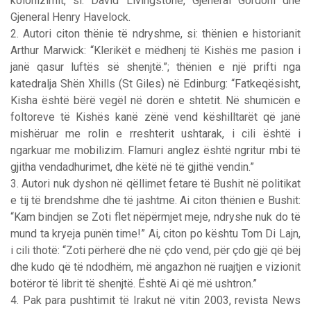
kolonizimit, si: David Livingstone, Gjeneral Gordoni dhe
Gjeneral Henry Havelock.
2. Autori citon thënie të ndryshme, si: thënien e historianit
Arthur Marwick: “Klerikët e mëdhenj të Kishës me pasion i
janë qasur luftës së shenjtë.”; thënien e një prifti nga
katedralja Shën Xhills (St Giles) në Edinburg: “Fatkeqësisht,
Kisha është bërë vegël në dorën e shtetit. Në shumicën e
foltoreve të Kishës kanë zënë vend këshilltarët që janë
mishëruar me rolin e rreshterit ushtarak, i cili është i
ngarkuar me mobilizim. Flamuri anglez është ngritur mbi të
gjitha vendadhurimet, dhe këtë në të gjithë vendin.”
3. Autori nuk dyshon në qëllimet fetare të Bushit në politikat
e tij të brendshme dhe të jashtme. Ai citon thënien e Bushit:
“Kam bindjen se Zoti flet nëpërmjet meje, ndryshe nuk do të
mund ta kryeja punën time!” Ai, citon po kështu Tom Di Lajn,
i cili thotë: “Zoti përherë dhe në çdo vend, për çdo gjë që bëj
dhe kudo që të ndodhëm, më angazhon në ruajtjen e vizionit
botëror të librit të shenjtë. Është Ai që më ushtron.”
4. Pak para pushtimit të Irakut në vitin 2003, revista News