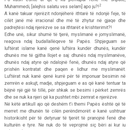
2
Muhammedi, [alejhis salatu ves selam] apo ju?!
A kanë takuar njerëzit ndonjëherë ithtarë të ndonjë feje, të
cilët janë më irracional dhe më të zhytur në gjaqe dhe
padrejtësi ndaj njerëzve se sa ithtarët e krishterimit?!
Edhe unë, sikur shumë të tjerë, myslimanë e jomyslimanë,
reagova ndaj budallallëqeve të Papës. Shpjeguam se
luftërat islame kanë qenë luftëra kundër dhunës, kundër
dhunës me të gjitha llojet e saj: dhunës ndaj myslimanëve,
dhunës ndaj atyre që ndalojnë fenë, dhunës ndaj atyre që
prishën kontratat dhe paqen e lidhur me myslimanët.
Luftërat nuk kanë qenë kurrë për të imponuar besimin në
zemrën e askujt, madje, shpjeguam e as që kanë tentuar ta
bëjnë një gjë të tillë, për shkak se besimi i përket zemrës
dhe se nuk ka njeri që ka pushtet mbi zemrat e njerëzve.
Në këtë artikull ajo që deshëm t’i themi Papës është që të
merret me dhunën të cilën perëndimorët e kanë ushtruar
historikisht për të detyruar të tjerët të pranojnë fenë dhe
kulturën e tyre. Ne nuk do të veprojmë siç bëri ai kur iu