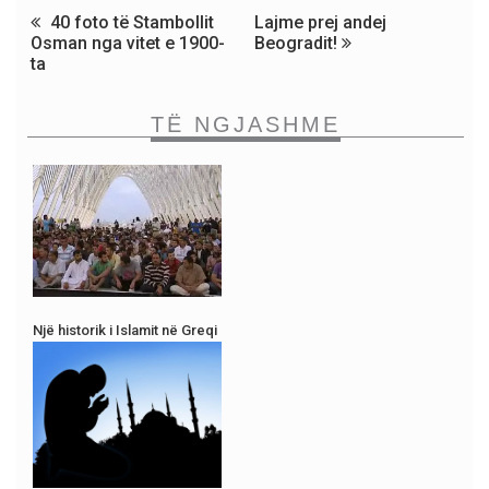
40 foto të Stambollit
Lajme prej andej
Osman nga vitet e 1900-
Beogradit!
ta
TË NGJASHME
Një historik i Islamit në Greqi