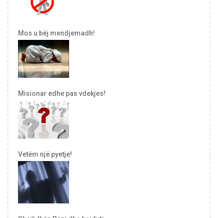
Mos u bëj mendjemadh!
Misionar edhe pas vdekjes!
Vetëm një pyetje!