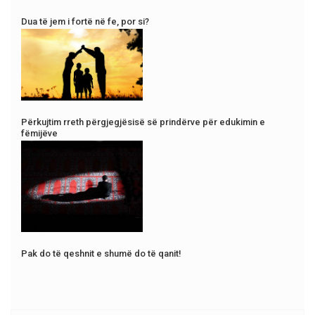
Dua të jem i fortë në fe, por si?
Përkujtim rreth përgjegjësisë së prindërve për edukimin e
fëmijëve
Pak do të qeshnit e shumë do të qanit!