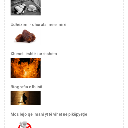
Udhëzimi - dhurata më e mirë
Xheneti është i arritshëm
Biografia e Iblisit
Mos lejo që imani yt të vihet në pikëpyetje