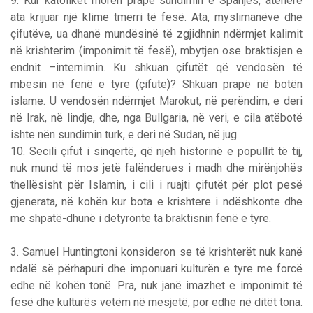
9. Kur katolikët morën prapë sundimin e Spanjës, atëherë
ata krijuar një klime tmerri të fesë. Ata, myslimanëve dhe
çifutëve, ua dhanë mundësinë të zgjidhnin ndërmjet kalimit
në krishterim (imponimit të fesë), mbytjen ose braktisjen e
endnit –internimin. Ku shkuan çifutët që vendosën të
mbesin në fenë e tyre (çifute)? Shkuan prapë në botën
islame. U vendosën ndërmjet Marokut, në perëndim, e deri
në Irak, në lindje, dhe, nga Bullgaria, në veri, e cila atëbotë
ishte nën sundimin turk, e deri në Sudan, në jug.
10. Secili çifut i sinqertë, që njeh historinë e popullit të tij,
nuk mund të mos jetë falënderues i madh dhe mirënjohës
thellësisht për Islamin, i cili i ruajti çifutët për plot pesë
gjenerata, në kohën kur bota e krishtere i ndëshkonte dhe
me shpatë-dhunë i detyronte ta braktisnin fenë e tyre.
3. Samuel Huntingtoni konsideron se të krishterët nuk kanë
ndalë së përhapuri dhe imponuari kulturën e tyre me forcë
edhe në kohën tonë. Pra, nuk janë imazhet e imponimit të
fesë dhe kulturës vetëm në mesjetë, por edhe në ditët tona.