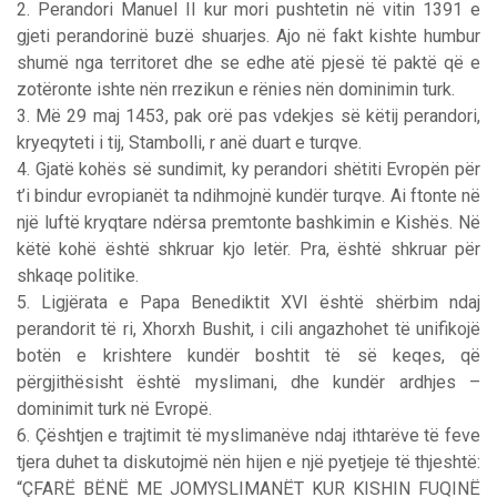
2. Perandori Manuel II kur mori pushtetin në vitin 1391 e
gjeti perandorinë buzë shuarjes. Ajo në fakt kishte humbur
shumë nga territoret dhe se edhe atë pjesë të paktë që e
zotëronte ishte nën rrezikun e rënies nën dominimin turk.
3. Më 29 maj 1453, pak orë pas vdekjes së këtij perandori,
kryeqyteti i tij, Stambolli, r anë duart e turqve.
4. Gjatë kohës së sundimit, ky perandori shëtiti Evropën për
t’i bindur evropianët ta ndihmojnë kundër turqve. Ai ftonte në
një luftë kryqtare ndërsa premtonte bashkimin e Kishës. Në
këtë kohë është shkruar kjo letër. Pra, është shkruar për
shkaqe politike.
5. Ligjërata e Papa Benediktit XVI është shërbim ndaj
perandorit të ri, Xhorxh Bushit, i cili angazhohet të unifikojë
botën e krishtere kundër boshtit të së keqes, që
përgjithësisht është myslimani, dhe kundër ardhjes –
dominimit turk në Evropë.
6. Çështjen e trajtimit të myslimanëve ndaj ithtarëve të feve
tjera duhet ta diskutojmë nën hijen e një pyetjeje të thjeshtë:
“ÇFARË BËNË ME JOMYSLIMANËT KUR KISHIN FUQINË