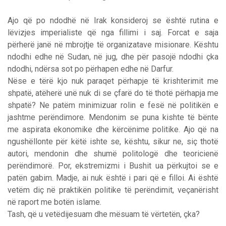
Ajo që po ndodhë në Irak konsideroj se është rutina e
lëvizjes imperialiste që nga fillimi i saj. Forcat e saja
përherë janë në mbrojtje të organizatave misionare. Kështu
ndodhi edhe në Sudan, në jug, dhe për pasojë ndodhi çka
ndodhi, ndërsa sot po përhapen edhe në Darfur.
Nëse e tërë kjo nuk paraqet përhapje të krishterimit me
shpatë, atëherë unë nuk di se çfarë do të thotë përhapja me
shpatë? Ne patëm minimizuar rolin e fesë në politikën e
jashtme perëndimore. Mendonim se puna kishte të bënte
me aspirata ekonomike dhe kërcënime politike. Ajo që na
ngushëllonte për këtë ishte se, kështu, sikur ne, siç thotë
autori, mendonin dhe shumë politologë dhe teoricienë
perëndimorë. Por, ekstremizmi i Bushit ua përkujtoi se e
patën gabim. Madje, ai nuk është i pari që e filloi. Ai është
vetëm diç në praktikën politike të perëndimit, veçanërisht
në raport me botën islame.
Tash, që u vetëdijesuam dhe mësuam të vërtetën, çka?