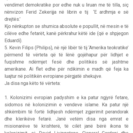
vendimet demokratike por edhe nuk u liruan me të tilla, siç
nënvizon Ferid Zekerijja në librin e tij ‘E ardhmja e së
drejtës.’
Kjo nënkupton se shumica absolute e popullit, në mesin e të
cilëve edhe fetarët, kanë përkrahur këtë ide (që e shpjegon
Eduardi).
5. Kevin Filips (Philips), në një libër të tij ‘Amerika teokratike’
përmend të vërteta që të lënë gojëhapur për lidhjet e
fuqishme ndërmjet fesë dhe politikës së jashtme
amerikane. Ai flet edhe për ndikimin e madh që feja ka
luajtur në politikën evropiane përgjatë shekujve.
Ja disa nga këto të vërteta:
1. Kolonizimi evropian padyshim e ka patur ngjyrë fetare,
sidomos në kolonizimin e vendeve islame. Ka patur një
shkëmbim të fortë lidhjesh ndërmjet zgjerimit perandorak
dhe klerikëve fetarë. Janë vetëm disa nga emrat e
misionarëve të krishterë, të cilët janë bërë ikona të