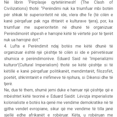
Në librin ‘Përplasje qytetërimesh’ (The Clash of
Civilizations) thotë: “Perëndimi nuk ka triumfuar mbi botën
për shkak të superioritetit në ide, vlera dhe fe (të cilën e
kanë përqafuar pak nga ithtarët e kulturave tjera), por, ka
triumfuar me superioritetin në dhunë të organizuar.
Perëndimorët shpesh e harrojnë këtë të vërtetë por të tjerët
nuk ua harrojnë dot.”
4. Lufta e Perëndimit ndaj botës me këtë dhunë të
organizuar është një çështje të cilën si ide e përvetësuar
shumica e perëndimorëve. Eduard Said në ‘Imperializmi
kulturor’(Cultural Imperialism) thotë se këtë çështje si të
këtillë e kanë përqafuar politikanët, mendimtarët, filozofët,
poetët, shkrimtarët e rrëfimeve të njohura, si Dikensi dhe të
tjerë.
Ne, dua të them, shumë jemi duke e harruar një çështje që e
mbështet këtë teorinë e Eduard Saidit. Lëvizja imperialiste
kolonialiste e botës ka qenë me vendime demokratike në të
gjitha vendet evropiane, sikur që me vendime të tilla janë
sjellë edhe afrikanët e robëruar. Këta, u robëruan me