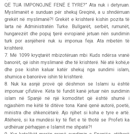
QË TUA IMPONOJNË FENË E TYRE?” Ata nuk i detyruan.
Myslimanët e sunduan për shekuj Greqinë, a u shndërruan
grekët në myslimanë?! Grekët e krishterë kishin pozita të
larta në Administratën Turke. Bullgarët, serbët, rumunët,
hungarezët dhe popuj tjerë evropianë jetuan nën sundimin
turk por asnjëherë nuk iu imponua feja. Ata mbetën të
krishterë.
7. Më 1099 kryqtarët mbizotëruan mbi Kuds ndërsa vranë
banorët, që ishin myslimanë dhe të krishterë. Në atë kohë,e
dhe pse kishin kaluar katër shekuj nga sundimi islam,
shumica e banorëve ishin të krishterë.
8. Nuk ka asnjë provë që dëshmon se Islami iu është
imponuar çifutëve. Këta të fundit kanë jetuar nën sundimin
islam në Spanjë në një komoditet që është shumë i
ngjashëm me këtë të ditëve tona. Kanë qenë autorë, poetë,
ministra dhe shkencëtarë. Ajo njihet si koha e tyre e artë.
Atëherë, si ka mundësi ky të flet e të thotë se Profeti ka
urdhëruar përhapjen e Islamit me shpatë?!