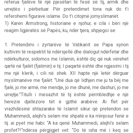
referua fjalëve të një pjesëtari të fesë së tij, armik dhe
urrejtës i përbetuar. Për pretendimet tona nuk do t’i
referohemi figurave islame. Do t’i citojmë jomyslimanët.
1) Karen Armstrong, historiane e njohur, e cila i bëri një
reagim ligjëratës së Papës, ku, ndër tjera, shpjegoi se:
1. Pretendimi i zyrtarëve të Vatikanit se Papa synon
kultivim të respektit të ndërsjellë dhe dialogut ndërfetar dhe
ndërkulturor, sidomos me Islamin, është diç që nuk vërehet
qartë në fjalët (fjalimin) e tij. I paqartë është dhe ngjasimi i tij
me një klerik, i cili në shek. XII hapte një letër dërguar
myslimanëve me fjalët: “Unë dua që lidhjen me ju ta bëj me
fjalë, jo me armë, me mendje, jo me dhunë, me dashuri, jo me
urrejtje.”Titulli i mesazhit të tij është përmbledhje e një
herezie djallëzore tët ë gjithë arabëve. Ai flet për
vrazhdësinë shtazarake të Islamit sikur që pretendon se
Muhammedi, alejhi's selam me shpatë e ka rrënjosur fenë e
tij. ai pyet me habi: “A ka qenë Muhammedi, alejhi's selam
profet?!”ndërsa përgjigjet vet: “Do të isha më i keq se