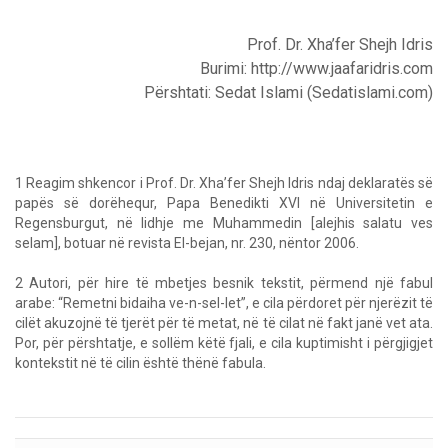
Prof. Dr. Xha’fer Shejh Idris
Burimi: http://www.jaafaridris.com
Përshtati: Sedat Islami (Sedatislami.com)
1 Reagim shkencor i Prof. Dr. Xha’fer Shejh Idris ndaj deklaratës së
papës së dorëhequr, Papa Benedikti XVI në Universitetin e
Regensburgut, në lidhje me Muhammedin [alejhis salatu ves
selam], botuar në revista El-bejan, nr. 230, nëntor 2006.
2 Autori, për hire të mbetjes besnik tekstit, përmend një fabul
arabe: “Remetni bidaiha ve-n-sel-let”, e cila përdoret për njerëzit të
cilët akuzojnë të tjerët për të metat, në të cilat në fakt janë vet ata.
Por, për përshtatje, e sollëm këtë fjali, e cila kuptimisht i përgjigjet
kontekstit në të cilin është thënë fabula.