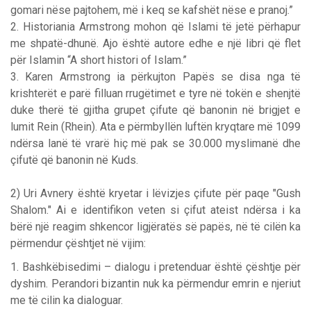
gomari nëse pajtohem, më i keq se kafshët nëse e pranoj.”
2. Historiania Armstrong mohon që Islami të jetë përhapur
me shpatë-dhunë. Ajo është autore edhe e një libri që flet
për Islamin “A short histori of Islam.”
3. Karen Armstrong ia përkujton Papës se disa nga të
krishterët e parë filluan rrugëtimet e tyre në tokën e shenjtë
duke therë të gjitha grupet çifute që banonin në brigjet e
lumit Rein (Rhein). Ata e përmbyllën luftën kryqtare më 1099
ndërsa lanë të vrarë hiç më pak se 30.000 myslimanë dhe
çifutë që banonin në Kuds.
2) Uri Avnery është kryetar i lëvizjes çifute për paqe "Gush
Shalom." Ai e identifikon veten si çifut ateist ndërsa i ka
bërë një reagim shkencor ligjëratës së papës, në të cilën ka
përmendur çështjet në vijim:
1. Bashkëbisedimi – dialogu i pretenduar është çështje për
dyshim. Perandori bizantin nuk ka përmendur emrin e njeriut
me të cilin ka dialoguar.