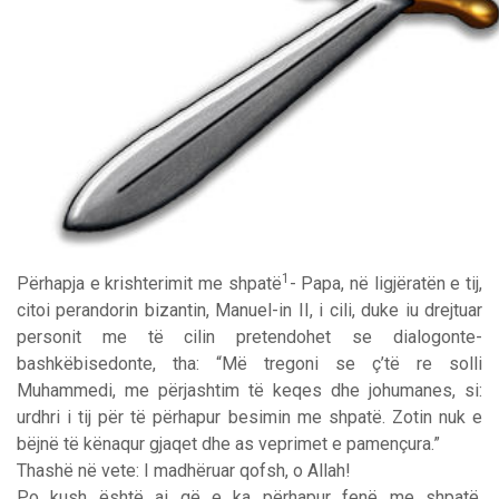
1
Përhapja e krishterimit me shpatë
- Papa, në ligjëratën e tij,
citoi perandorin bizantin, Manuel-in II, i cili, duke iu drejtuar
personit me të cilin pretendohet se dialogonte-
bashkëbisedonte, tha: “Më tregoni se ç’të re solli
Muhammedi, me përjashtim të keqes dhe johumanes, si:
urdhri i tij për të përhapur besimin me shpatë. Zotin nuk e
bëjnë të kënaqur gjaqet dhe as veprimet e pamençura.”
Thashë në vete: I madhëruar qofsh, o Allah!
Po kush është ai që e ka përhapur fenë me shpatë,