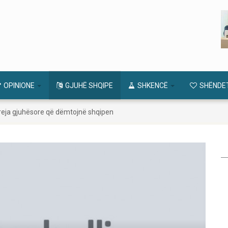
OPINIONE
GJUHË SHQIPE
SHKENCË
SHËNDE
ë reja gjuhësore që dëmtojnë shqipen