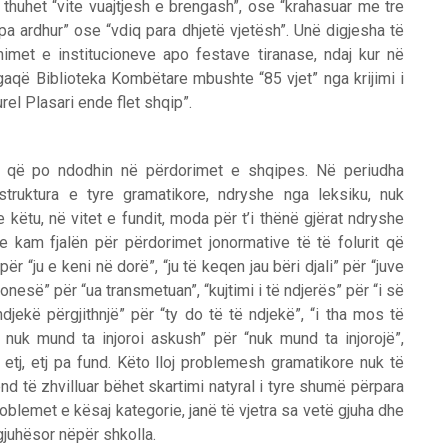
 thuhet “vite vuajtjesh e brengash”, ose “krahasuar me tre
pa ardhur” ose “vdiq para dhjetë vjetësh”. Unë digjesha të
shimet e institucioneve apo festave tiranase, ndaj kur në
gaqë Biblioteka Kombëtare mbushte “85 vjet” nga krijimi i
rel Plasari ende flet shqip”.
t që po ndodhin në përdorimet e shqipes. Në periudha
struktura e tyre gramatikore, ndryshe nga leksiku, nuk
 këtu, në vitet e fundit, moda për t’i thënë gjërat ndryshe
 kam fjalën për përdorimet jonormative të të folurit që
ër “ju e keni në dorë”, “ju të keqen jau bëri djali” për “juve
onesë” për “ua transmetuan”, “kujtimi i të ndjerës” për “i së
ndjekë përgjithnjë” për “ty do të të ndjekë”, “i tha mos të
 nuk mund ta injoroi askush” për “nuk mund ta injorojë”,
” etj, etj pa fund. Këto lloj problemesh gramatikore nuk të
end të zhvilluar bëhet skartimi natyral i tyre shumë përpara
problemet e kësaj kategorie, janë të vjetra sa vetë gjuha dhe
juhësor nëpër shkolla.