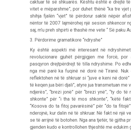
caktuar të së shkuarës. Kështu është e drejtë të
vitet e mëparshme”, por duhet thënë “ka tre vjet 
shihja fjalën “vjet” të përdorur saktë nëpër afi
nëntor të 2007 lajmërohej një sesion shkencor n
saj, m’u preh shpirti e thashë me vete “ Së paku Au
3. Përdorime gramatikore “ndryshe”
Ky është aspekti më interesant në ndryshime
revolucionare gjuhët përgjigjen me forcë, por 
pasqyron drejtpërdrejt të tilla ndryshime. Po edhe
nga më parë ka fuqinë në dorë në Tiranë. Nuk e
reflektohen në të shkruar si “juve e keni në dorë” p
të keqen jua bëri djali”, atyre jua transmetuan me v
ndjerës”, “brezi jonë” për “brezi ynë”, “ty do të 
shkonte” për “i tha të mos shkonte”, “këtë fakt
“Kosova do ta fitoj pavarësinë” për “do ta fitojë
nderojnë, kur dalin në të shkruar. Në fakt në një v
se të arrijnë të botohen. Nga ana tjetër, të gjitha 
gjenden kudo e kontrollohen thjeshtë me edukim g