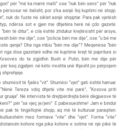
gon” për “më ka marrë malli” ose “nuk bën sens” për “nuk
 përsosur në italisht, por s’ka asnjë lloj kuptimi në shqip.
”, nuk do fuste në siklet asnjë shqiptar. Para pak vjetësh
htyp, ndërsa sot e gjen me dhjetëra herë në çdo gazetë.
“bën të ditur”, e cila është zhdukur krejtësisht për arsye,
ajmesh bën me dije”, ose “policia bëri me dije”, ose “u bë me
cialiste qenja? Dhe nga mbiu “bën me dije”? Meqenëse “bën
t nga disa gazetarë edhe në kuptime krejt të papritura si
 Kosovës do ta zgjidhin Bush e Putin, bën me dije për
 për keq zgjatjen: në këto rreshta unë thjesht po përpiqem
j shprehjeje.
shumësit të fjalës “vit”. Shumësi “vjet” gati është harruar.
 “Nënë Tereza vdiq dhjetë vite më parë”, “Kosova priti
ur gruaja”. Në intervista të drejtpërdrejta bërë dëgjuesve të
e keni?” për “sa vjeç je/jeni”. E pabesueshme! Jam e bindur
pak të tingëllojnë shqip, aq më të kulturuar paraqiten.
kullueshëm mes formave “vite” dhe “vjet”. Forma “vite”
” distancën kohore nga pika kohore e sotme në një pikë të