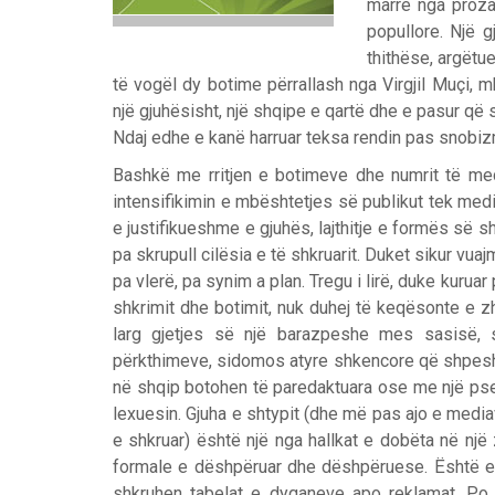
marrë nga proza
popullore. Një g
thithëse, argëtu
të vogël dy botime përrallash nga Virgjil Muçi, 
një gjuhësisht, një shqipe e qartë dhe e pasur që sh
Ndaj edhe e kanë harruar teksa rendin pas snobiz
Bashkë me rritjen e botimeve dhe numrit të med
intensifikimin e mbështetjes së publikut tek media
e justifikueshme e gjuhës, lajthitje e formës së sh
pa skrupull cilësia e të shkruarit. Duket sikur vua
pa vlerë, pa synim a plan. Tregu i lirë, duke kur
shkrimit dhe botimit, nuk duhej të keqësonte e z
larg gjetjes së një barazpeshe mes sasisë, 
përkthimeve, sidomos atyre shkencore që shpesh 
në shqip botohen të paredaktuara ose me një pse
lexuesin. Gjuha e shtypit (dhe më pas ajo e medi
e shkruar) është një nga hallkat e dobëta në një
formale e dëshpëruar dhe dëshpëruese. Është e t
shkruhen tabelat e dyqaneve apo reklamat. Po ç