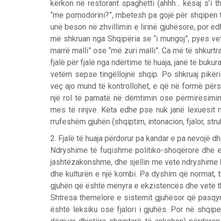
kërkon në restorant spaghetti (ahhh… kësaj s’i 
“me pomodorini?”, mbetesh pa gojë për shqipen të
unë beson në zhvillimin e lirinë gjuhësore, por e
më shkruan nga Shqipëria se “i mungoj”, pyes vet
marrë malli” ose “më zuri malli”. Ca më të shkurtr
fjalë për fjalë nga ndërtime të huaja, janë të buk
vetëm sepse tingëllojnë shqip. Po shkruaj pikër
veç ajo mund të kontrollohet, e që në formë përsër
një rol të pamatë në dëmtimin ose përmirësimin 
mes të rinjve. Këta edhe pse nuk janë lexuesit 
rrufeshëm gjuhën (shqiptim, intonacion, fjalor, stru
2. Fjalë të huaja përdorur pa kandar e pa nevojë dh
Ndryshime të fuqishme politiko-shoqërore dhe ek
jashtëzakonshme, dhe sjellin me vete ndryshime k
dhe kulturën e një kombi. Pa dyshim që normat, t
gjuhën që është mënyra e ekzistencës dhe vetë th
Shtresa themelore e sistemit gjuhësor që pasqyr
është leksiku ose fjalori i gjuhës. Por në shqip