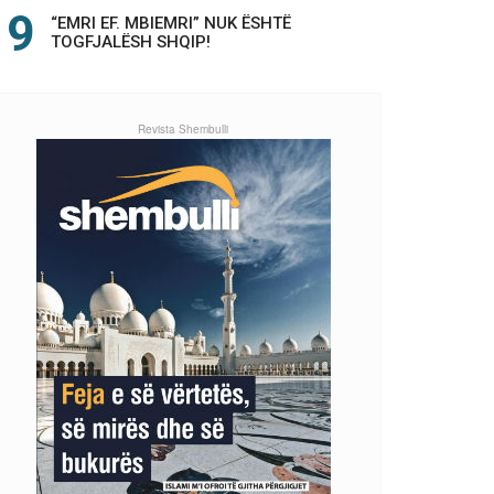
“EMRI EF. MBIEMRI” NUK ËSHTË
TOGFJALËSH SHQIP!
Revista Shembulli