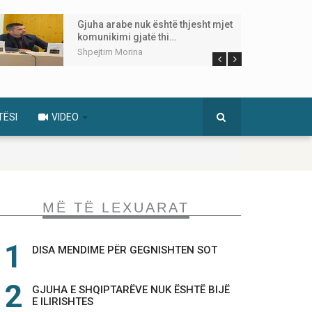
Gjuha arabe nuk është thjesht mjet
komunikimi gjatë thi…
Shpejtim Morina
TËSI
VIDEO
MË TË LEXUARAT
DISA MENDIME PËR GEGNISHTEN SOT
GJUHA E SHQIPTARËVE NUK ËSHTË BIJË
E ILIRISHTES