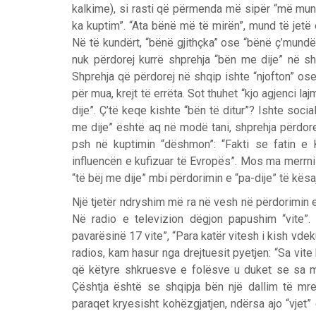
kalkime), si rasti që përmenda më sipër “më mun
ka kuptim”. “Ata bënë më të mirën”, mund të jetë e
Në të kundërt, “bënë gjithçka” ose “bënë ç’mundën
nuk përdorej kurrë shprehja “bën me dije” në s
Shprehja që përdorej në shqip ishte “njofton” ose 
për mua, krejt të errëta. Sot thuhet “kjo agjenci l
dije”. Ç’të keqe kishte “bën të ditur”? Ishte so
me dije” është aq në modë tani, shprehja përdore
psh në kuptimin “dëshmon”: “Fakti se fatin e
influencën e kufizuar të Evropës”. Mos ma merrni
“të bëj me dije” mbi përdorimin e “pa-dije” të kësa
Një tjetër ndryshim më ra në vesh në përdorimin e 
Në radio e televizion dëgjon papushim “vite”.
pavarësinë 17 vite”, “Para katër vitesh i kish vdek
radios, kam hasur nga drejtuesit pyetjen: “Sa vit
që këtyre shkruesve e folësve u duket se sa më 
Çështja është se shqipja bën një dallim të mre
paraqet kryesisht kohëzgjatjen, ndërsa ajo “vjet