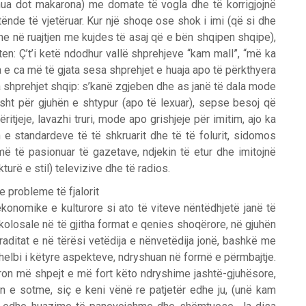
thua dot makarona) me domate të vogla dhe të korrigjojnë
nde të vjetëruar. Kur një shoqe ose shok i imi (që si dhe
dhe në ruajtjen me kujdes të asaj që e bën shqipen shqipe),
en: Ç’t’i ketë ndodhur vallë shprehjeve “kam mall”, “më ka
a e ca më të gjata sesa shprehjet e huaja apo të përkthyera
ura shprehjet shqip: s’kanë zgjeben dhe as janë të dala mode
isht për gjuhën e shtypur (apo të lexuar), sepse besoj që
itjeje, lavazhi truri, mode apo grishjeje për imitim, ajo ka
e standardeve të të shkruarit dhe të të folurit, sidomos
më të pasionuar të gazetave, ndjekin të etur dhe imitojnë
kturë e stil) televizive dhe të radios.
e probleme të fjalorit
onomike e kulturore si ato të viteve nëntëdhjetë janë të
olosale në të gjitha format e qenies shoqërore, në gjuhën
raditat e në tërësi vetëdija e nënvetëdija jonë, bashkë me
elbi i këtyre aspekteve, ndryshuan në formë e përmbajtje.
on më shpejt e më fort këto ndryshime jashtë-gjuhësore,
en e sotme, siç e keni vënë re patjetër edhe ju, (unë kam