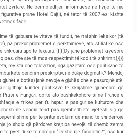
tet zyrtare. Në përmbledhjen informuese në hyrje të një
figurative pranë Hotel Dajtit, në tetor të 2007-ës, kishte
 vetmes faqe.
e të gabuara të viteve të fundit, në rrafshin leksikor (të
ve), pa prekur problemet e përkthimeve, ato stilistike ose
 shkruara apo të lexuara. {{{{{Dy janë problemet kryesore
hqipes, dhe atë të mos-respektimit të kodit të shkrimit.}}}}}
ta, revista dhe televizion, nga gazetarë ose politikanë të
të mbaj këtë qëndrim preskriptiv, në dukje dogmatik? Mendoj
 gjuhët e botës) janë nevojë e gjuhës dhe e pasurojnë atë.
r gjithnjë kundër politikave të skajshme gjuhësore që
 në Prusi e Hungari, qoftë ato bashkëkohore si në Francë e
aqje e frikës për t’u hapur, e pasigurisë kulturore dhe
hehesh në vendin tënd pas njëmbëdhjetë vjetësh siç qe
e papërfillshme për të pritur evoluim që mund të shndërrojë
ehje jo shqip që përdoren krejt pa nevojë, të dhemb zemra
he të pyet duke të ndrequr “Deshe një facoletin?”, ose kur