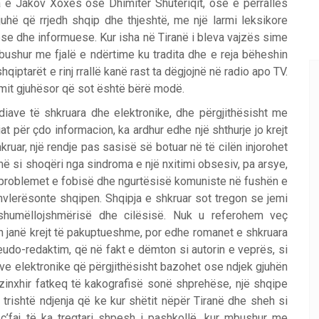
 e Jakov Xoxes ose Dhimitër Shuteriqit, ose e përrallës
juhë që rrjedh shqip dhe thjeshtë, me një larmi leksikore
ese dhe informuese. Kur isha në Tiranë i bleva vajzës sime
mbushur me fjalë e ndërtime ku tradita dhe e reja bëheshin
qiptarët e rinj rrallë kanë rast ta dëgjojnë në radio apo TV.
mit gjuhësor që sot është bërë modë.
iave të shkruara dhe elektronike, dhe përgjithësisht me
t për çdo informacion, ka ardhur edhe një shthurje jo krejt
kruar, një rendje pas sasisë së botuar në të cilën injorohet
jmë si shoqëri nga sindroma e një nxitimi obsesiv, pa arsye,
uar problemet e fobisë dhe ngurtësisë komuniste në fushën e
hvlerësonte shqipen. Shqipja e shkruar sot tregon se jemi
shumëllojshmërisë dhe cilësisë. Nuk u referohem veç
janë krejt të pakuptueshme, por edhe romanet e shkruara
udo-redaktim, që në fakt e dëmton si autorin e veprës, si
ave elektronike që përgjithësisht bazohet ose ndjek gjuhën
 zinxhir fatkeq të kakografisë sonë shprehëse, një shqipe
rishtë ndjenja që ke kur shëtit nëpër Tiranë dhe sheh si
’faj të ka tregtari shpesh i pashkollë, kur mbushur me