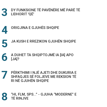
DY FUNKSIONE TË PAVËNËRE MË PARË TË
LIDHORIT 'QË'
ORIGJINA E GJUHËS SHQIPE
JA KUSH E RREZIKON GJUHËN SHQIPE
A DUHET TA SHQIPTOJMË IA [IA] APO
[JA]?
PËRKTHIMI I NJË AJETI DHE DUKURIA E
SHFAQJES SË FOLJEVE ME REKSION TË
RI NË GJUHËN SHQIPE
“HI, FLM, SPS...” - GJUHA “MODERNE” E
TË RINJVE