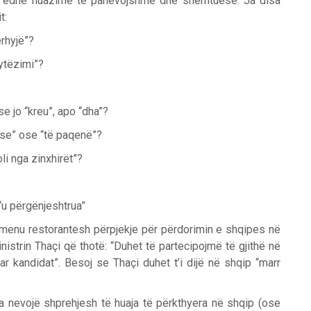
en edhe huazime të panevojshme dhe shëmtuese. Ja disa
t:
ërhyjë”?
rytëzimi”?
e jo “kreu”, apo “dha”?
ese” ose “të paqenë”?
oli nga zinxhirët”?
“u përgënjeshtrua”
menu restorantesh përpjekje për përdorimin e shqipes në
nistrin Thaçi që thotë: “Duhet të partecipojmë të gjithë në
r kandidat”. Besoj se Thaçi duhet t’i dijë në shqip “marr
 nevojë shprehjesh të huaja të përkthyera në shqip (ose