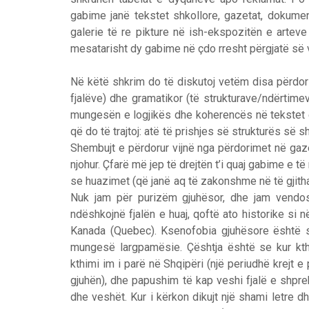
gabime janë tekstet shkollore, gazetat, dokumen
galerie të re pikture në ish-ekspozitën e arteve 
mesatarisht dy gabime në çdo rresht përgjatë së
Në këtë shkrim do të diskutoj vetëm disa përdorim
fjalëve) dhe gramatikor (të strukturave/ndërtime
mungesën e logjikës dhe koherencës në tekstet e
që do të trajtoj: atë të prishjes së strukturës së s
Shembujt e përdorur vijnë nga përdorimet në gaze
njohur. Çfarë më jep të drejtën t’i quaj gabime e 
se huazimet (që janë aq të zakonshme në të gjitha
Nuk jam për purizëm gjuhësor, dhe jam vendosu
ndëshkojnë fjalën e huaj, qoftë ato historike si
Kanada (Quebec). Ksenofobia gjuhësore është shf
mungesë largpamësie. Çështja është se kur kt
kthimi im i parë në Shqipëri (një periudhë krejt 
gjuhën), dhe papushim të kap veshi fjalë e shpr
dhe veshët. Kur i kërkon dikujt një shami letre d