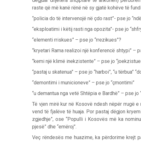
dëgjuar dhjetëra shqiptarë të ankohen) përdor
raste që më kanë rënë në sy gjatë kohëve të fundi
“policia do të intervenojë në çdo rast”- pse jo “nd
“eksploatimi i këtij rasti nga opozita”- pse jo “shf
“elementi rriskues” – pse jo “rrezikues”?
“kryetari Rama realizoi një konferencë shtypi” – ps
“kemi një klimë inekzistente” – pse jo “joekzistu
“pastaj u skatenua” – pse jo “harboi”, “u tërbua” “d
“demontimi i municioneve” – pse jo “çmontimi”
“u demantua nga vetë Shtëpia e Bardhë” – pse jo 
Të vjen mirë kur në Kosovë ndesh nëpër rrugë e 
vend të fjalëve të huaja. Por pastaj dëgjon kryemi
zgjedhje”, ose “Populli i Kosovës më ka nominua
pjesë” dhe “emëroj”.
Veç rëndesës me huazime, ka përdorime krejt pa