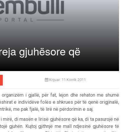
 reja gjuhësore që
Krijuar: 11 Korrik 2011
 organizëm i gjallë, për fat, lejon dhe rehaton me shumë
dëshirat e individëve folës e shkrues për të qenë origjinalë,
ntrikë, me pak fjalë, të lirë në përdorimin e saj.
i mirë, di masën e lirisë gjuhësore që ka, di ta pasurojë në
jë gjuhën. Kujtoj gjithnjë me mall ndjesinë gjuhësore të