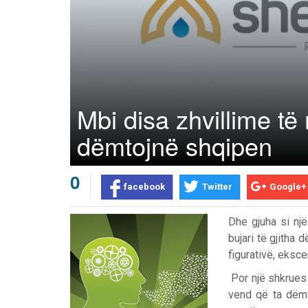
Mbi disa zhvillime të
dëmtojnë shqipen
0
facebook
Twitter
Google+
Dhe gjuha si një
bujari të gjitha 
figurativë, eksce
Por një shkrues 
vend që ta dëmto