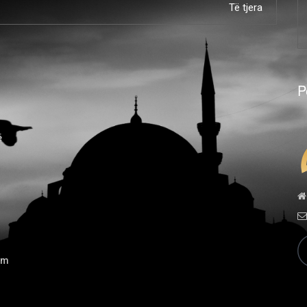
Të tjera
P
ë
ëm