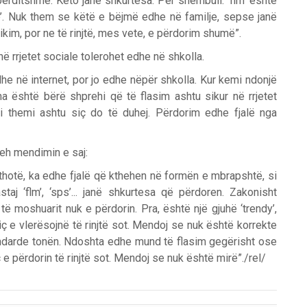
ërditshme. Këto janë shkurtesa. Për shembull: ‘flm’ është
rse’. Nuk them se këtë e bëjmë edhe në familje, sepse janë
ikim, por ne të rinjtë, mes vete, e përdorim shumë”.
 rrjetet sociale tolerohet edhe në shkolla.
dhe në internet, por jo edhe nëpër shkolla. Kur kemi ndonjë
a është bërë shprehi që të flasim ashtu sikur në rrjetet
i themi ashtu siç do të duhej. Përdorim edhe fjalë nga
reh mendimin e saj:
 thotë, ka edhe fjalë që kthehen në formën e mbrapshtë, si
staj ‘flm’, ‘sps’... janë shkurtesa që përdoren. Zakonisht
ë moshuarit nuk e përdorin. Pra, është një gjuhë ‘trendy’,
 e vlerësojnë të rinjtë sot. Mendoj se nuk është korrekte
andarde tonën. Ndoshta edhe mund të flasim gegërisht ose
ç e përdorin të rinjtë sot. Mendoj se nuk është mirë”./rel/