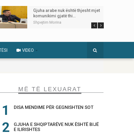
Gjuha arabe nuk është thjesht mjet
komunikimi gjatë thi…
Shpejtim Morina
TËSI
VIDEO
MË TË LEXUARAT
DISA MENDIME PËR GEGNISHTEN SOT
GJUHA E SHQIPTARËVE NUK ËSHTË BIJË
E ILIRISHTES