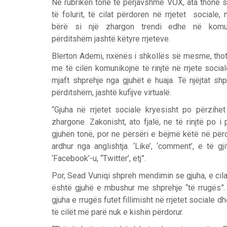
Në rubrikën tonë të përjavshme VOX, ata thonë 
të folurit, të cilat përdoren në rrjetet sociale, 
bërë si një zhargon trendi edhe në komu
përditshëm jashtë këtyre rrjeteve.
Blerton Ademi, nxënës i shkollës së mesme, tho
me të cilën komunikojnë të rinjtë në rrjete social
mjaft shprehje nga gjuhët e huaja. Të njëjtat sh
përditshëm, jashtë kufijve virtualë.
“Gjuha në rrjetet sociale kryesisht po përzih
zhargone. Zakonisht, ato fjalë, ne të rinjtë po
gjuhën tonë, por ne përsëri e bëjmë këtë në përdi
ardhur nga anglishtja. ‘Like’, ‘comment’, e të g
‘Facebook’-u, “Twitter’, etj”.
Por, Sead Vuniqi shpreh mendimin se gjuha, e cila 
është gjuhë e mbushur me shprehje “të rrugës”. K
gjuha e rrugës futet fillimisht në rrjetet sociale dh
të cilët më parë nuk e kishin përdorur.