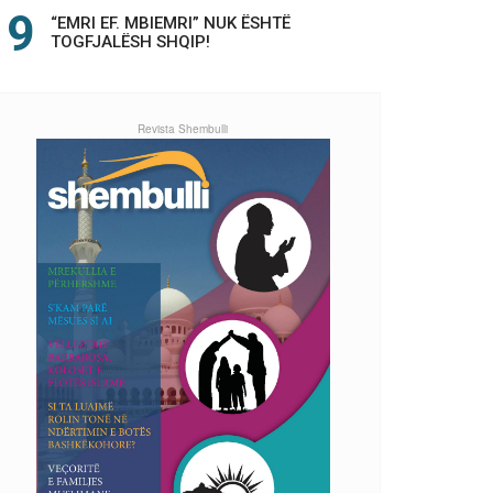
“EMRI EF. MBIEMRI” NUK ËSHTË
TOGFJALËSH SHQIP!
Revista Shembulli