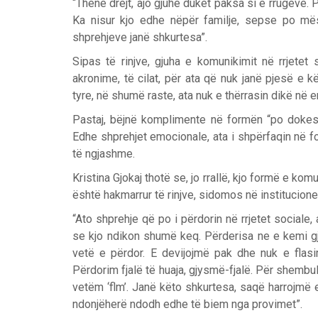
“Thënë drejt, ajo gjuhë duket paksa si e rrugëve. P
Ka nisur kjo edhe nëpër familje, sepse po m
shprehjeve janë shkurtesa”.
Sipas të rinjve, gjuha e komunikimit në rrjete
akronime, të cilat, për ata që nuk janë pjesë e 
tyre, në shumë raste, ata nuk e thërrasin dikë në em
Pastaj, bëjnë komplimente në formën “po dokesh 
Edhe shprehjet emocionale, ata i shpërfaqin në f
të ngjashme.
Kristina Gjokaj thotë se, jo rrallë, kjo formë e kom
është hakmarrur të rinjve, sidomos në institucione
“Ato shprehje që po i përdorin në rrjetet sociale
se kjo ndikon shumë keq. Përderisa ne e kemi gj
vetë e përdor. E devijojmë pak dhe nuk e flasi
Përdorim fjalë të huaja, gjysmë-fjalë. Për shembull,
vetëm ‘flm’. Janë këto shkurtesa, saqë harrojmë e
ndonjëherë ndodh edhe të biem nga provimet”.