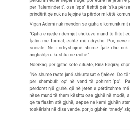
përdorim edhe nëpër rrugë, por edhe në jetën e p
për ‘faleminderit’, ose ‘sps’ është për ‘s’ka pë
prindërit që nuk na lejojnë ta përdorim këtë komun
Vigan Ademi nuk mendon se gjuha e komunikimit në
“Gjuha e njëjtë ndërmjet shokëve mund të flitet e
fjalim më formal, është më ndryshe. Por, neve n
sociale. Ne i ndryshojmë shumë fjalë dhe nuk 
anglishtja e kështu me radhë”.
Ndërkaq, për gjithë këtë situatë, Rina Beqiraj, shp
“Në shumë raste janë shkurtesat e fjalëve. Do të
për shembull: ‘op’ në vend të pohimit ‘po’... Pa
përdoret një gjuhë, që në jetën e përditshme më t
nëse mund të them kështu ose gjuhë në modë, siç
që ta flasim atë gjuhë, sepse ne kemi gjuhën st
toskërisht në disa vende, por jo gjuhën ‘trnedy’ si