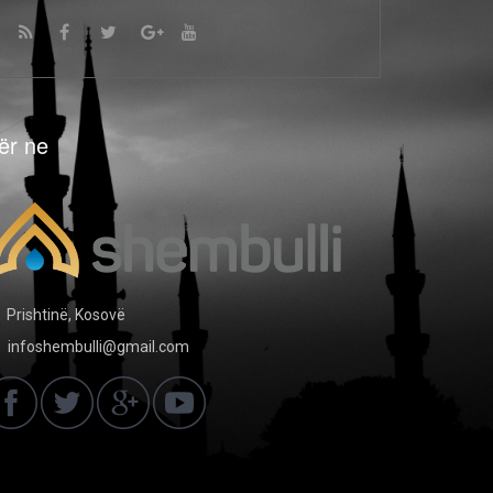
ër ne
Prishtinë, Kosovë
infoshembulli@gmail.com