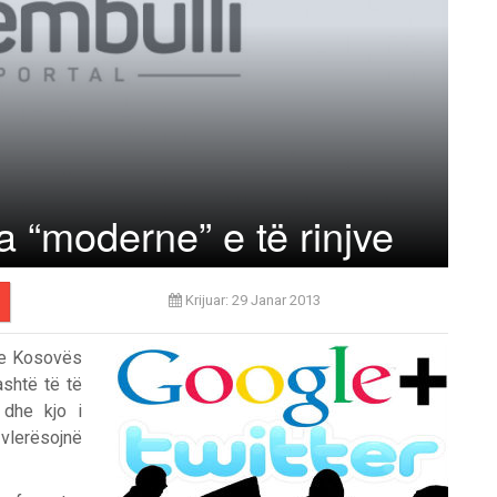
uha “moderne” e të rinjve
Krijuar: 29 Janar 2013
ë e Kosovës
ashtë të të
 dhe kjo i
 vlerësojnë