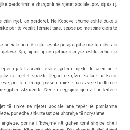
ke përdorimin e zhargonit në rrjetet sociale, por, sipas tij,
ë cilin rrjet, kjo përdoret. Në Kosovë shumë është duke u
jike për të vegjlit, fëmijët tanë, sepse po mësojnë gjëra të
e sociale nga të rinjtë, është po ajo gjuhë me të cilën ata
rjeteve. Kjo, sipas tij, në njëfarë mënyre, është edhe një
për rrjetet sociale, është gjuha e njëjtë, të cilën ne e
uha në rrjetet sociale tregon se çfarë kulture ne kemi.
neve, por të cilën një pjesë e mirë e njerëzve e hedhin në
ë në gjuhën standarde. Nëse i dëgjojmë njerëzit në kafene
et të rinjve në rrjetet sociale janë tepër të pranishme
ngleze, por edhe shkurtesat për shprehje të ndryshme.
angleze, por ne i ‘kthejmë’ në gjuhën tonë shqipe dhe i