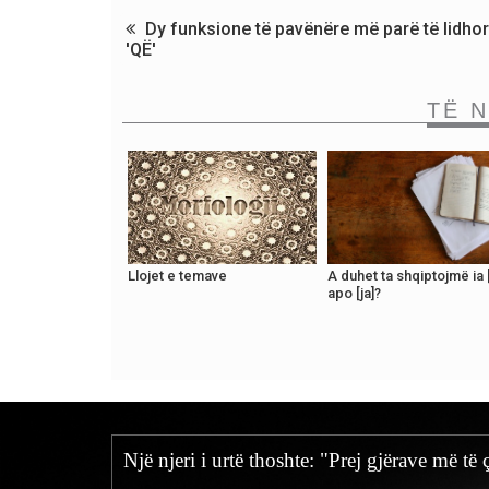
Dy funksione të pavënëre më parë të lidhor
'QË'
TË 
Llojet e temave
A duhet ta shqiptojmë ia [
apo [ja]?
Një njeri i urtë thoshte: "Prej gjërave më t