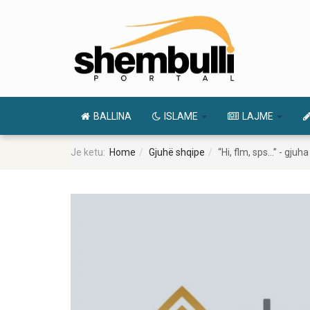
BALLINA
ISLAME
LAJME
Je ketu:
Home
Gjuhë shqipe
“Hi, flm, sps...” - gju