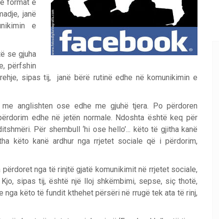
se format e
madje, janë
nikimin e
të se gjuha
e, përfshin
prehje, sipas tij, janë bërë rutinë edhe në komunikimin e
et me anglishten ose edhe me gjuhë tjera. Po përdoren
 i përdorim edhe në jetën normale. Ndoshta është keq për
tshmëri. Për shembull ‘hi ose hello’... këto të gjitha kanë
jitha këto kanë ardhur nga rrjetet sociale që i përdorim,
përdoret nga të rinjtë gjatë komunikimit në rrjetet sociale,
jo, sipas tij, është një lloj shkëmbimi, sepse, siç thotë,
e nga këto të fundit kthehet përsëri në rrugë tek ata të rinj,