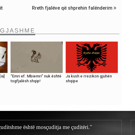
it
Rreth fjalëve që shprehin falënderim
NGJASHME
ia]
“Emri ef. Mbiemri” nuk është
Ja kush e rrezikon gjuhën
togfjalësh shqip!
shqipe
ë çuditshme është mosçuditja me çuditëri."