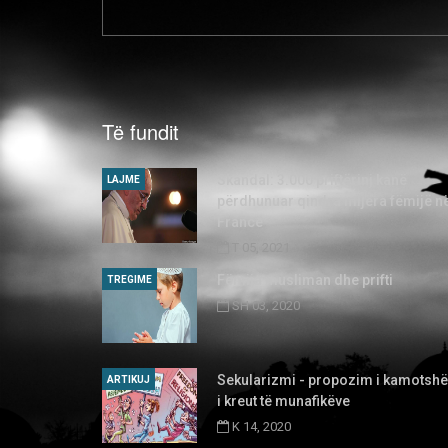
Të fundit
Skandal: 3.000 priftërinj kanë
LAJME
përdhunuar qindra mijëra fëmijë n
Francë
T 05, 2021
Fëmija musliman dhe prifti
TREGIME
SH 03, 2020
Sekularizmi - propozim i kamotsh
ARTIKUJ
i kreut të munafikëve
K 14, 2020