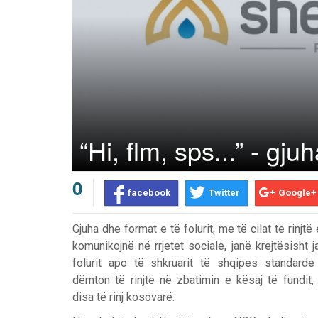
“Hi, flm, sps...” - gj
0
facebook
Twitter
Google+
Gjuha dhe format e të folurit, me të cilat të rinjt
komunikojnë në rrjetet sociale, janë krejtësisht j
folurit apo të shkruarit të shqipes standarde
dëmton të rinjtë në zbatimin e kësaj të fundit,
disa të rinj kosovarë.