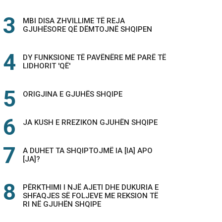
MBI DISA ZHVILLIME TË REJA
GJUHËSORE QË DËMTOJNË SHQIPEN
DY FUNKSIONE TË PAVËNËRE MË PARË TË
LIDHORIT 'QË'
ORIGJINA E GJUHËS SHQIPE
JA KUSH E RREZIKON GJUHËN SHQIPE
A DUHET TA SHQIPTOJMË IA [IA] APO
[JA]?
PËRKTHIMI I NJË AJETI DHE DUKURIA E
SHFAQJES SË FOLJEVE ME REKSION TË
RI NË GJUHËN SHQIPE