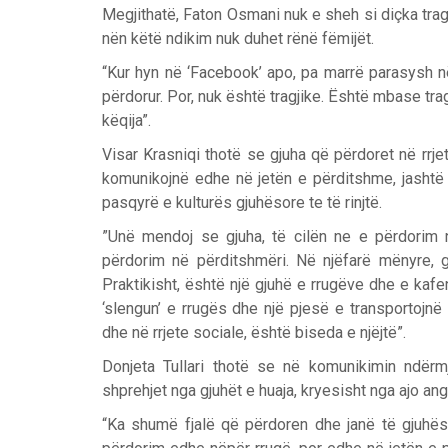
Megjithatë, Faton Osmani nuk e sheh si diçka tragji
nën këtë ndikim nuk duhet rënë fëmijët.
“Kur hyn në ‘Facebook’ apo, pa marrë parasysh n
përdorur. Por, nuk është tragjike. Është mbase trag
këqija”.
Visar Krasniqi thotë se gjuha që përdoret në rrjet
komunikojnë edhe në jetën e përditshme, jashtë r
pasqyrë e kulturës gjuhësore te të rinjtë.
”Unë mendoj se gjuha, të cilën ne e përdorim në
përdorim në përditshmëri. Në njëfarë mënyre, gj
Praktikisht, është një gjuhë e rrugëve dhe e kafe
‘slengun’ e rrugës dhe një pjesë e transportojn
dhe në rrjete sociale, është biseda e njëjtë”.
Donjeta Tullari thotë se në komunikimin ndërmj
shprehjet nga gjuhët e huaja, kryesisht nga ajo a
“Ka shumë fjalë që përdoren dhe janë të gjuhës 