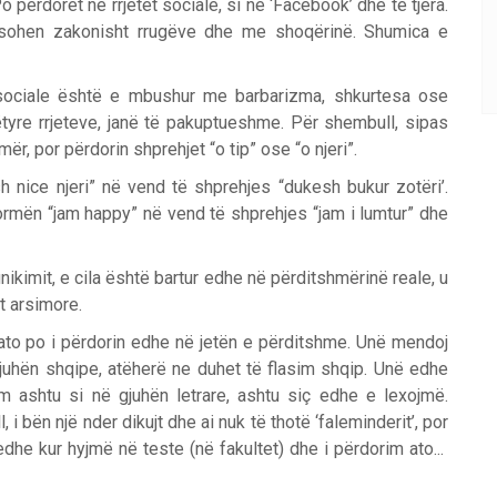
o përdoret në rrjetet sociale, si në ‘Facebook’ dhe të tjera.
ësohen zakonisht rrugëve dhe me shoqërinë. Shumica e
t sociale është e mbushur me barbarizma, shkurtesa ose
këtyre rrjeteve, janë të pakuptueshme. Për shembull, sipas
ër, por përdorin shprehjet “o tip” ose “o njeri”.
nice njeri” në vend të shprehjes “dukesh bukur zotëri’.
ormën “jam happy” në vend të shprehjes “jam i lumtur” dhe
unikimit, e cila është bartur edhe në përditshmërinë reale, u
t arsimore.
, ato po i përdorin edhe në jetën e përditshme. Unë mendoj
uhën shqipe, atëherë ne duhet të flasim shqip. Unë edhe
m ashtu si në gjuhën letrare, ashtu siç edhe e lexojmë.
 i bën një nder dikujt dhe ai nuk të thotë ‘faleminderit’, por
dhe kur hyjmë në teste (në fakultet) dhe i përdorim ato...