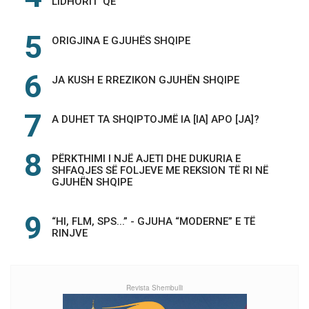
LIDHORIT 'QË'
ORIGJINA E GJUHËS SHQIPE
JA KUSH E RREZIKON GJUHËN SHQIPE
A DUHET TA SHQIPTOJMË IA [IA] APO [JA]?
PËRKTHIMI I NJË AJETI DHE DUKURIA E
SHFAQJES SË FOLJEVE ME REKSION TË RI NË
GJUHËN SHQIPE
“HI, FLM, SPS...” - GJUHA “MODERNE” E TË
RINJVE
Revista Shembulli