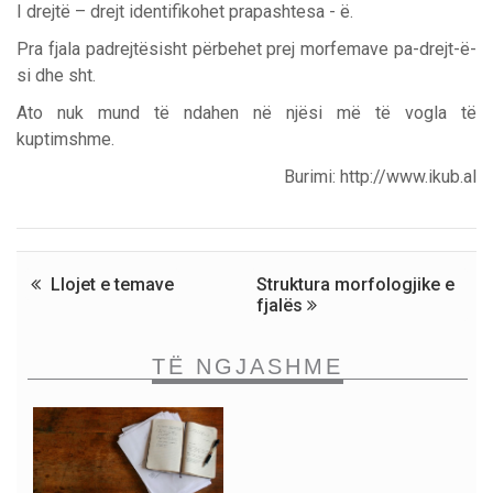
I drejtë – drejt identifikohet prapashtesa - ë.
Pra fjala padrejtësisht përbehet prej morfemave pa-drejt-ë-
si dhe sht.
Ato nuk mund të ndahen në njësi më të vogla të
kuptimshme.
Burimi: http://www.ikub.al
Llojet e temave
Struktura morfologjike e
fjalës
TË NGJASHME