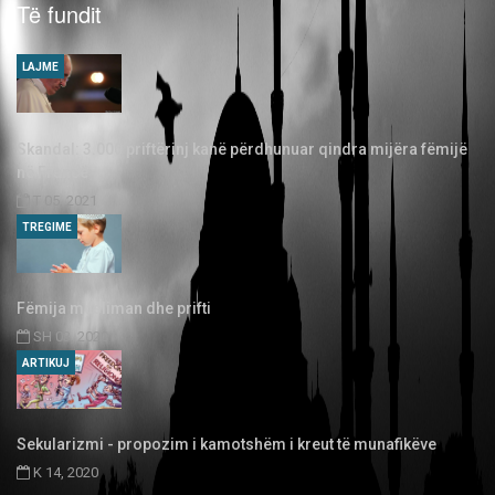
Të fundit
LAJME
Skandal: 3.000 priftërinj kanë përdhunuar qindra mijëra fëmijë
në Francë
T 05, 2021
TREGIME
Fëmija musliman dhe prifti
SH 03, 2020
ARTIKUJ
Sekularizmi - propozim i kamotshëm i kreut të munafikëve
K 14, 2020