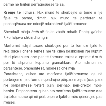
parme në trajtën përfaqësuese të saj.
Rrënjë të lidhura:
Nuk mund të shërbejnë si temë e një
fjale të parme, d.m.th. nuk mund të përdoren të
pashoqëruara me ndonjë ndajshtesë fjalëformuese.
Shembull: rrënja
bath
në fjalën zbath, mbath. Pastaj
gri
dhe
kri
e foljeve shkrij dhe ngrij.
Morfemat ndajshtesore shërbejnë për të formuar fjalë të
reja duke i dhënë temës me të cilën bashkohen një kuptim
të ri plotësues ose për të formuar trajtat e eptimit d.m.th.
për të shprehur kuptime gramatikore. Ato ndahen në
parashtesa, prapashtesa, mbaresa dhe nyja.
Parashtesa, quhen ato morfema fjalëformuese që në
përbërjen e fjalëformës qëndrojnë përpara rrënjës (ose para
një prapashtese tjetër) p.sh. për-hap, nën-drejtor mos-
besim. Prapashtesa, quhen ato morfema fjalëformuese ose
trajtëformuese që në përbërjen e fjalëformës qëndrojnë pas
rrënjës.