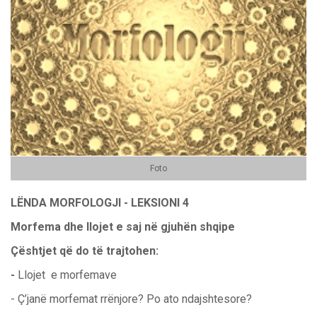
Foto
LËNDA MORFOLOGJI - LEKSIONI 4
Morfema dhe llojet e saj në gjuhën shqipe
Çështjet që do të trajtohen:
-
Llojet e morfemave
-
Ç’janë morfemat rrënjore? Po ato ndajshtesore?