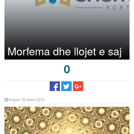
Morfema dhe llojet e saj
0
Krijuar: 02 Mars 2012