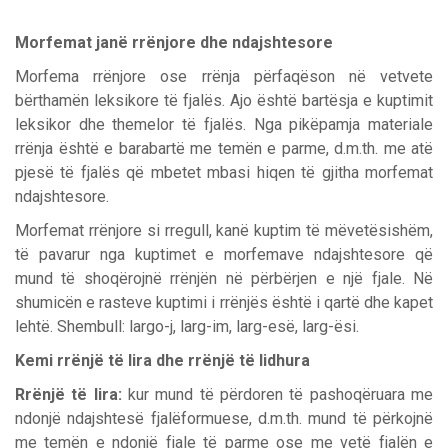
Morfemat janë rrënjore dhe ndajshtesore
Morfema rrënjore ose rrënja përfaqëson në vetvete
bërthamën leksikore të fjalës.
Ajo është bartësja e kuptimit
leksikor dhe themelor të fjalës. Nga pikëpamja materiale
rrënja është e barabartë me temën e parme, d.m.th. me atë
pjesë të fjalës që mbetet mbasi hiqen të gjitha morfemat
ndajshtesore.
Morfemat rrënjore si rregull, kanë kuptim të mëvetësishëm,
të pavarur nga kuptimet e morfemave ndajshtesore që
mund të shoqërojnë rrënjën në përbërjen e një fjale. Në
shumicën e rasteve kuptimi i rrënjës është i qartë dhe kapet
lehtë. Shembull: largo-j, larg-im, larg-esë, larg-ësi.
Kemi rrënjë të lira dhe rrënjë të lidhura
Rrënjë të lira:
kur mund të përdoren të pashoqëruara me
ndonjë ndajshtesë fjalëformuese, d.m.th. mund të përkojnë
me temën e ndonjë fjale të parme ose me vetë fjalën e