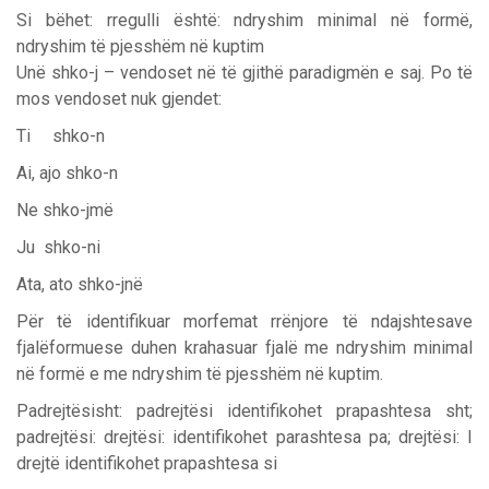
Si bëhet: rregulli është: ndryshim minimal në formë,
ndryshim të pjesshëm në kuptim
Unë shko-j – vendoset në të gjithë paradigmën e saj. Po të
mos vendoset nuk gjendet:
Ti shko-n
Ai, ajo shko-n
Ne shko-jmë
Ju shko-ni
Ata, ato shko-jnë
Për të identifikuar morfemat rrënjore të ndajshtesave
fjalëformuese duhen krahasuar fjalë me ndryshim minimal
në formë e me ndryshim të pjesshëm në kuptim.
Padrejtësisht: padrejtësi identifikohet prapashtesa sht;
padrejtësi: drejtësi: identifikohet parashtesa pa; drejtësi: I
drejtë identifikohet prapashtesa si