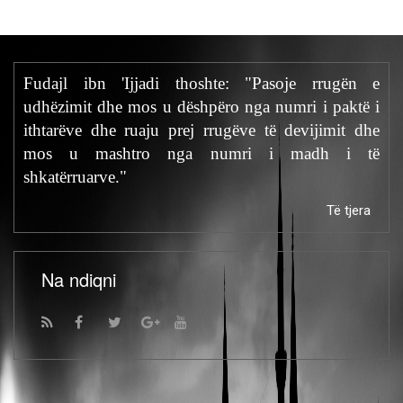
Fudajl ibn 'Ijjadi thoshte: "Pasoje rrugën e
udhëzimit dhe mos u dëshpëro nga numri i paktë i
ithtarëve dhe ruaju prej rrugëve të devijimit dhe
mos u mashtro nga numri i madh i të
shkatërruarve."
Të tjera
Na ndiqni