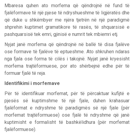
Mbaresa quhen ato morfema që qëndrojnë në fund të
fjalëformave të një pjese të ndryshueshme të ligjëratës dhe
që duke u shkëmbyer me njëra tjetrën në një paradigmë
shprehin kuptimet gramatikore të rasës, të shquarsisë e
pashquarsisë tek emri, gjinisë e numrit tek mbiemri etj.
Nyjat janë morfema që qëndrojnë në ballë të disa fjalëve
ose formave të fjalëve të eptueshme. Ato shkruhen ndaras
nga fjala ose forma të cilës i takojnë. Nyjat janë kryesisht
morfema trajtëformuese, por ato shërbejnë edhe për të
formuar fjalë të reja.
Identifikimi i morfemave
Për të identifikuar morfemat, për të përcaktuar kufijtë e
pjesës së kuptimshme të një fjale, duhen krahasuar
fjalëformat e ndryshme të paradigmës së një fjale (për
morfemat trajtëformuese) ose fjalë të ndryshme që janë
kuptimisht e formalisht të bashkëlidhura (për morfemat
fjalëformuese).