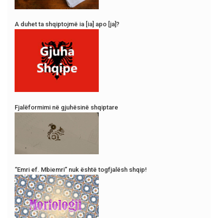
A duhet ta shqiptojmë ia [ia] apo [ja]?
Fjalëformimi në gjuhësinë shqiptare
“Emri ef. Mbiemri” nuk është togfjalësh shqip!