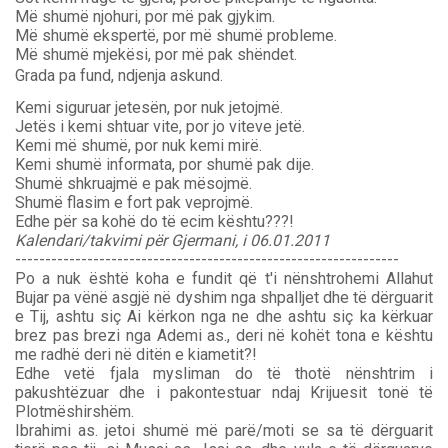
Më shumë njohuri, por më pak gjykim.
Më shumë ekspertë, por më shumë probleme.
Më shumë mjekësi, por më pak shëndet.
Grada pa fund, ndjenja askund.
Kemi siguruar jetesën, por nuk jetojmë.
Jetës i kemi shtuar vite, por jo viteve jetë.
Kemi më shumë, por nuk kemi mirë.
Kemi shumë informata, por shumë pak dije.
Shumë shkruajmë e pak mësojmë.
Shumë flasim e fort pak veprojmë.
Edhe për sa kohë do të ecim kështu???!
Kalendari/takvimi për Gjermani, i 06.01.2011
----------------------------------------------------------------
Po a nuk është koha e fundit që t'i nënshtrohemi Allahut
Bujar pa vënë asgjë në dyshim nga shpalljet dhe të dërguarit
e Tij, ashtu siç Ai kërkon nga ne dhe ashtu siç ka kërkuar
brez pas brezi nga Ademi as., deri në kohët tona e kështu
me radhë deri në ditën e kiametit?!
Edhe vetë fjala mysliman do të thotë nënshtrim i
pakushtëzuar dhe i pakontestuar ndaj Krijuesit tonë të
Plotmëshirshëm.
Ibrahimi as. jetoi shumë më parë/moti se sa të dërguarit