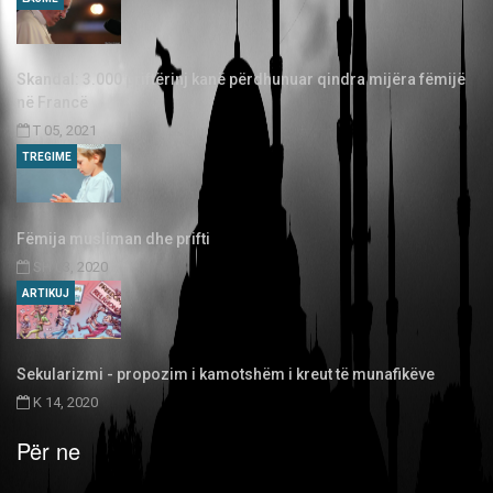
Skandal: 3.000 priftërinj kanë përdhunuar qindra mijëra fëmijë
në Francë
T 05, 2021
TREGIME
Fëmija musliman dhe prifti
SH 03, 2020
ARTIKUJ
Sekularizmi - propozim i kamotshëm i kreut të munafikëve
K 14, 2020
Për ne