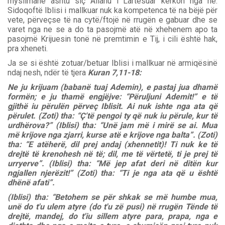
myslimanë ashtu siç Allahu i Lartësuar kërkon nga ne.
Sidoqoftë Iblisi i mallkuar nuk ka kompetenca të na bëjë për
vete, përveçse të na cytë/ftojë në rrugën e gabuar dhe se
varet nga ne se a do ta pasojmë atë në xhehenem apo ta
pasojmë Krijuesin tonë në premtimin e Tij, i cili është hak,
pra xheneti.
Ja se si është zotuar/betuar Iblisi i mallkuar në armiqësinë
ndaj nesh, ndër të tjera
Kuran 7,11-18:
Ne ju krijuam (babanë tuaj Ademin), e pastaj jua dhamë
formën; e ju thamë engjëjve: “Përuljuni Ademit!” e të
gjithë iu përulën përveç Iblisit. Ai nuk ishte nga ata që
përulet. (Zoti) tha: “Ç’të pengoi ty që nuk iu përule, kur të
urdhërova?” (Iblisi) tha: “Unë jam më i mirë se ai. Mua
më krijove nga zjarri, kurse atë e krijove nga balta”. (Zoti)
tha: “E atëherë, dil prej andaj (xhennetit)! Ti nuk ke të
drejtë të krenohesh në të; dil, me të vërtetë, ti je prej të
urryerve”. (Iblisi) tha: “Më jep afat deri në ditën kur
ngjallen njerëzit!” (Zoti) tha: “Ti je nga ata që u është
dhënë afati”.
(Iblisi) tha: “Betohem se për shkak se më humbe mua,
unë do t'u ulem atyre (do t'u zë pusi) në rrugën Tënde të
drejtë, mandej, do t'iu sillem atyre para, prapa, nga e