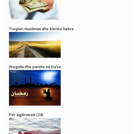
Tregtari musliman dhe blerësi hebre
Rregulla dhe parime në Da’ve
Për agjëruesin (24)