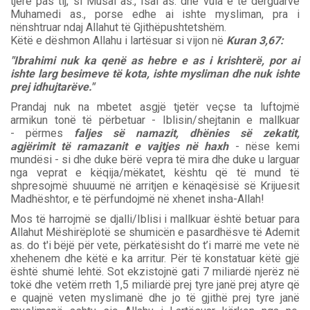
tjerë pas tij, si Musai as., Isai as. dhe vula e të dërguarve
Muhamedi as., porse edhe ai ishte mysliman, pra i
nënshtruar ndaj Allahut të Gjithëpushtetshëm.
Këtë e dëshmon Allahu i lartësuar si vijon në
Kuran 3,67:
"Ibrahimi nuk ka qenë as hebre e as i krishterë, por ai
ishte larg besimeve të kota, ishte mysliman dhe nuk ishte
prej idhujtarëve."
Prandaj nuk na mbetet asgjë tjetër veçse ta luftojmë
armikun tonë të përbetuar - Iblisin/shejtanin e mallkuar
- përmes
faljes së namazit, dhënies së zekatit,
agjërimit të ramazanit e vajtjes në haxh
- nëse kemi
mundësi - si dhe duke bërë vepra të mira dhe duke u larguar
nga veprat e këqija/mëkatet, kështu që të mund të
shpresojmë shuuumë në arritjen e kënaqësisë së Krijuesit
Madhështor, e të përfundojmë në xhenet insha-Allah!
Mos të harrojmë se djalli/Iblisi i mallkuar është betuar para
Allahut Mëshirëplotë se shumicën e pasardhësve të Ademit
as. do t'i bëjë për vete, përkatësisht do t’i marrë me vete në
xhehenem dhe këtë e ka arritur. Për të konstatuar këtë gjë
është shumë lehtë. Sot ekzistojnë gati 7 miliardë njerëz në
tokë dhe vetëm rreth 1,5 miliardë prej tyre janë prej atyre që
e quajnë veten myslimanë dhe jo të gjithë prej tyre janë