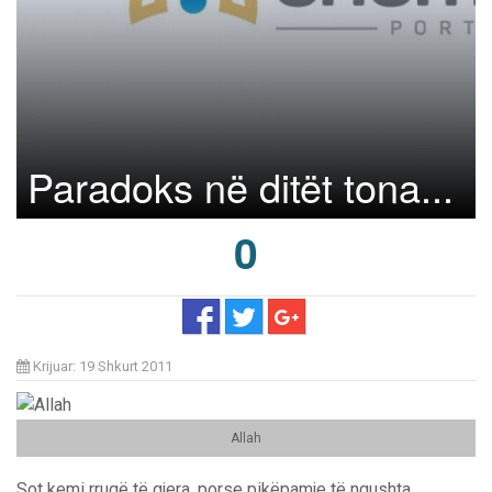
Paradoks në ditët tona...
0
Krijuar: 19 Shkurt 2011
Allah
Sot kemi rrugë të gjera, porse pikëpamje të ngushta.