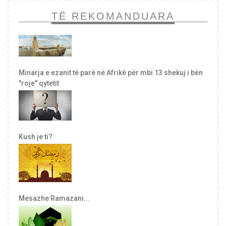
TË REKOMANDUARA
Minarja e ezanit të parë në Afrikë për mbi 13 shekuj i bën
"roje" qytetit
Kush je ti?
Mesazhe Ramazani...