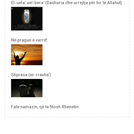
El-uela’ uel-bera’ (Dashuria dhe urrejtja për hir të Allahut)
Në pragun e varrit!
Shpresa (er-rraxha’)
Fale namazin, që ta fitosh Xhenetin