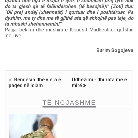
djathta dhe nga e majta e tyre, e shumicën prej tyre nuk
do ta gjesh që të falënderohen (të besojnë)!" (Zoti) tha:
“Dil prej andej (xhennetit) i qortuar dhe i poshtëruar. Pa
dyshim, me ty dhe me të gjithë ata që shkojnë pas teje, do
ta mbushi xhehennemin!”
Paqja, bekimi dhe mëshira e Krijuesit Madhështor qofshin
me juve.
Burim Sogojeva
Rëndësia dhe vlera e
Udhëzimi - dhurata më e
paqes në Islam
mirë
TË NGJASHME