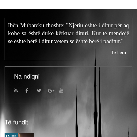
Ibën Mubareku thoshte: "Njeriu është i ditur për aq
kohë sa është duke kërkuar dituri. Kur të mendojë
se është bërë i ditur vetëm se është bërë i paditur."
Të tjera
Na ndiqni
Të fundit
LAJME