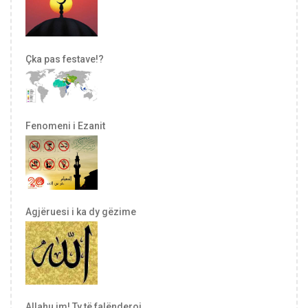
Çka pas festave!?
Fenomeni i Ezanit
Agjëruesi i ka dy gëzime
Allahu im! Ty të falënderoj