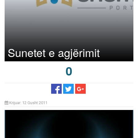
Sunetet e agjërimit
0
Krijuar: 12 Gusht 2011