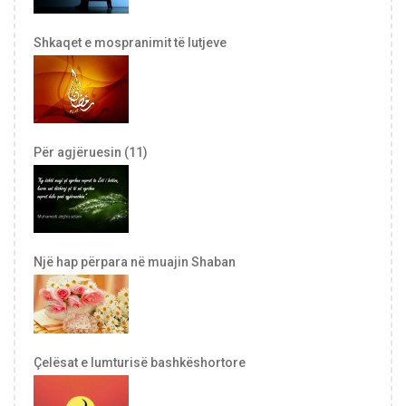
Shkaqet e mospranimit të lutjeve
Për agjëruesin (11)
Një hap përpara në muajin Shaban
Çelësat e lumturisë bashkëshortore