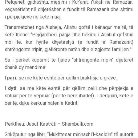
Pëlqehet, gjithashtu, mësimi i Kur’anit, i’tikafi në Ramazan,
veçanërisht në dhjetëshen e fundit të Ramazanit dhe shtimi
i përpjekjeve në këtë muaj.
Transmetohet nga Aisheja, Allahu qoftë i kënaqur me të, të
ketë thënë: “Pejgamberi, paqja dhe bekimi i Allahut qofshin
mbi të, kur hynte dhjetëshja (e fundit e Ramazanit)
shtrëngonte rripin, gjallëronte natën dhe e zgjonte familjen.”
Sa i përket kuptimit të fjalës “shtrëngonte rripin” dijetarët
dhanë dy mendime:
I pari:
se me këtë është për qëllim braktisja e grave.
I dyti:
se me këtë është për qëllim zelli dhe përpjekja e
shtuar për të vepruar (për të bërë ibadet). I dërguari, këtë e
bënte, duke kërkuar natën e Kadrit.
Përktheu: Jusuf Kastrati – Shembulli.com
Shkëputur nga libri: “Mukhtesar minhaxhi’l-kasidin” të autorit