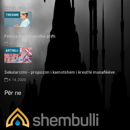
në Francë
T 05, 2021
TREGIME
Fëmija musliman dhe prifti
SH 03, 2020
ARTIKUJ
Sekularizmi - propozim i kamotshëm i kreut të munafikëve
K 14, 2020
Për ne