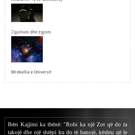
Zgjohuni dhe zgjoni
Mrekullia e Universit
Ibën Kajjimi ka thënë: "Robi ka një Zot që do ta
takojë dhe një shtëpi ku do të banojë, kështu që le