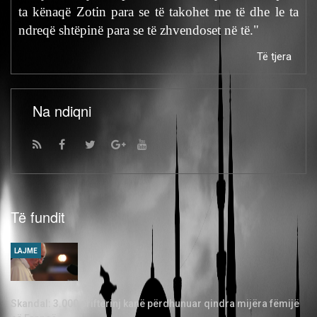
ta kënaqë Zotin para se të takohet me të dhe le ta
ndreqë shtëpinë para se të zhvendoset në të."
Të tjera
Na ndiqni
Të fundit
LAJME
Skandal: 3.000 priftërinj kanë përdhunuar qindra mijëra fëmijë