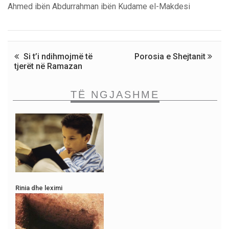
Ahmed ibën Abdurrahman ibën Kudame el-Makdesi
Si t’i ndihmojmë të
Porosia e Shejtanit
tjerët në Ramazan
TË NGJASHME
Rinia dhe leximi