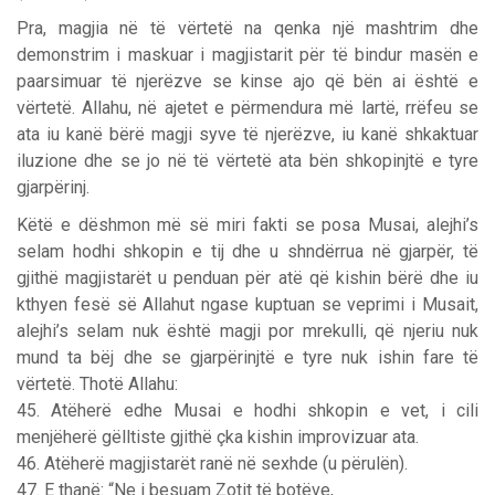
Pra, magjia në të vërtetë na qenka një mashtrim dhe
demonstrim i maskuar i magjistarit për të bindur masën e
paarsimuar të njerëzve se kinse ajo që bën ai është e
vërtetë. Allahu, në ajetet e përmendura më lartë, rrëfeu se
ata iu kanë bërë magji syve të njerëzve, iu kanë shkaktuar
iluzione dhe se jo në të vërtetë ata bën shkopinjtë e tyre
gjarpërinj.
Këtë e dëshmon më së miri fakti se posa Musai, alejhi’s
selam hodhi shkopin e tij dhe u shndërrua në gjarpër, të
gjithë magjistarët u penduan për atë që kishin bërë dhe iu
kthyen fesë së Allahut ngase kuptuan se veprimi i Musait,
alejhi’s selam nuk është magji por mrekulli, që njeriu nuk
mund ta bëj dhe se gjarpërinjtë e tyre nuk ishin fare të
vërtetë. Thotë Allahu:
45. Atëherë edhe Musai e hodhi shkopin e vet, i cili
menjëherë gëlltiste gjithë çka kishin improvizuar ata.
46. Atëherë magjistarët ranë në sexhde (u përulën).
47. E thanë: “Ne i besuam Zotit të botëve,