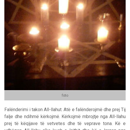
foto
Falënderimi i takon All-llahut. Atë e falënderojmë dhe prej Tij
falje dhe ndihmë kërkojmë. Kërkojmë mbrojtje nga All-llahu
prej të këqijave të vetvetes dhe të veprave tona. Kë e