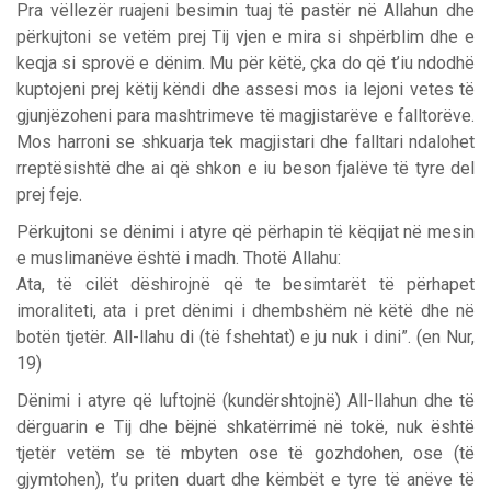
Pra vëllezër ruajeni besimin tuaj të pastër në Allahun dhe
përkujtoni se vetëm prej Tij vjen e mira si shpërblim dhe e
keqja si sprovë e dënim. Mu për këtë, çka do që t’iu ndodhë
kuptojeni prej këtij këndi dhe assesi mos ia lejoni vetes të
gjunjëzoheni para mashtrimeve të magjistarëve e falltorëve.
Mos harroni se shkuarja tek magjistari dhe falltari ndalohet
rreptësishtë dhe ai që shkon e iu beson fjalëve të tyre del
prej feje.
Përkujtoni se dënimi i atyre që përhapin të këqijat në mesin
e muslimanëve është i madh. Thotë Allahu:
Ata, të cilët dëshirojnë që te besimtarët të përhapet
imoraliteti, ata i pret dënimi i dhembshëm në këtë dhe në
botën tjetër. All-llahu di (të fshehtat) e ju nuk i dini”. (en Nur,
19)
Dënimi i atyre që luftojnë (kundërshtojnë) All-llahun dhe të
dërguarin e Tij dhe bëjnë shkatërrimë në tokë, nuk është
tjetër vetëm se të mbyten ose të gozhdohen, ose (të
gjymtohen), t’u priten duart dhe këmbët e tyre të anëve të