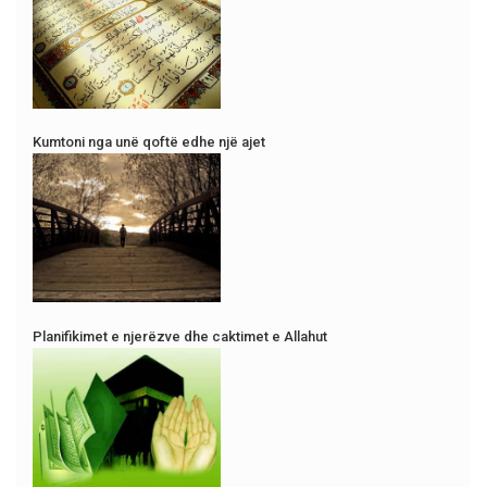
Kumtoni nga unë qoftë edhe një ajet
Planifikimet e njerëzve dhe caktimet e Allahut