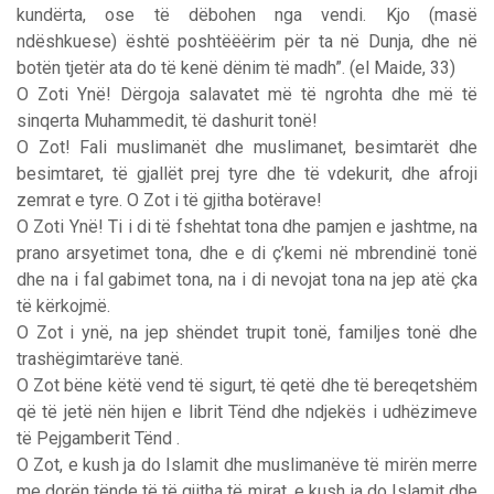
kundërta, ose të dëbohen nga vendi. Kjo (masë
ndëshkuese) është poshtëëërim për ta në Dunja, dhe në
botën tjetër ata do të kenë dënim të madh”. (el Maide, 33)
O Zoti Ynë! Dërgoja salavatet më të ngrohta dhe më të
sinqerta Muhammedit, të dashurit tonë!
O Zot! Fali muslimanët dhe muslimanet, besimtarët dhe
besimtaret, të gjallët prej tyre dhe të vdekurit, dhe afroji
zemrat e tyre. O Zot i të gjitha botërave!
O Zoti Ynë! Ti i di të fshehtat tona dhe pamjen e jashtme, na
prano arsyetimet tona, dhe e di ç’kemi në mbrendinë tonë
dhe na i fal gabimet tona, na i di nevojat tona na jep atë çka
të kërkojmë.
O Zot i ynë, na jep shëndet trupit tonë, familjes tonë dhe
trashëgimtarëve tanë.
O Zot bëne këtë vend të sigurt, të qetë dhe të bereqetshëm
që të jetë nën hijen e librit Tënd dhe ndjekës i udhëzimeve
të Pejgamberit Tënd .
O Zot, e kush ja do Islamit dhe muslimanëve të mirën merre
me dorën tënde të të gjitha të mirat, e kush ia do Islamit dhe