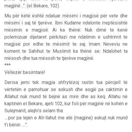
magjinë…”. (el Bekare, 102)
Mu për këtë është ndaluar mësimi i magjisë për vete dhe
mësimi i saj të tjerëve. Ibni Kudame ndalonte rreptësishtë
mësimin e magjisë. Ai ka thënë: Nuk dimë te kenë
polemizuar dijetaret përkitazi me ndalimin e ushtrimit te
magjisë por edhe te mësimit te saj. Imam Neveviu ne
koment te Sahihut te Muslimit ka thënë se: Ndalohet ta
mësosh dhe tua mësosh te tjerëve magjinë.
***
Vëllezër besimtarë!
Derisa jemi tek magjia shfrytëzoj rastin tua përcjell të
vërtetën e pamohuar se askush dhe asgjë pa caktimin e
Allahut nuk mund të bëjnë as mirë dhe as keq. Allahu në
kaptinën el Bekare, ajeti 102, kur foli për magjinë në kohën e
Sulejmanit, alejhi’s selam tha:
….por pa lejën e All-llahut me atë (magjine) askujt nuk mund
t’i bënin ….”.