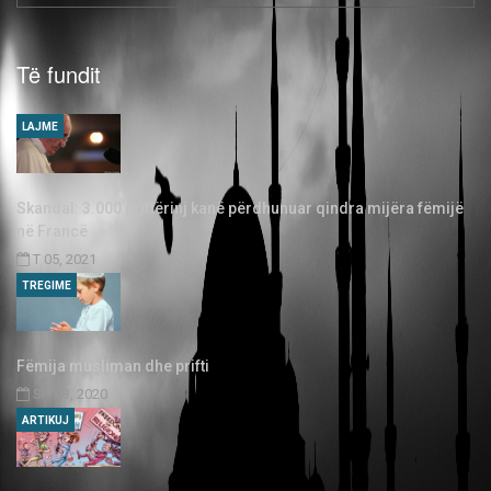
Të fundit
LAJME
Skandal: 3.000 priftërinj kanë përdhunuar qindra mijëra fëmijë
në Francë
T 05, 2021
TREGIME
Fëmija musliman dhe prifti
SH 03, 2020
ARTIKUJ