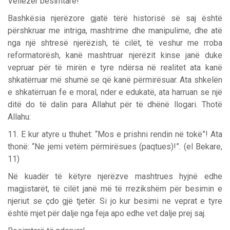
Vëllezër besimtarë!
Bashkësia njerëzore gjatë tërë historisë së saj është
përshkruar me intriga, mashtrime dhe manipulime, dhe atë
nga një shtresë njerëzish, të cilët, të veshur me rroba
reformatorësh, kanë mashtruar njerëzit kinse janë duke
vepruar për të mirën e tyre ndërsa në realitet ata kanë
shkatërruar më shumë se që kanë përmirësuar. Ata shkelën
e shkatërruan fe e moral, nder e edukatë, ata harruan se një
ditë do të dalin para Allahut për të dhënë llogari. Thotë
Allahu:
11. E kur atyre u thuhet: “Mos e prishni rendin në tokë”! Ata
thonë: “Ne jemi vetëm përmirësues (paqtues)!”. (el Bekare,
11)
Në kuadër të këtyre njerëzve mashtrues hyjnë edhe
magjistarët, të cilët janë më të rrezikshëm për besimin e
njeriut se çdo gjë tjetër. Si jo kur besimi ne veprat e tyre
është mjet për dalje nga feja apo edhe vet dalje prej saj.