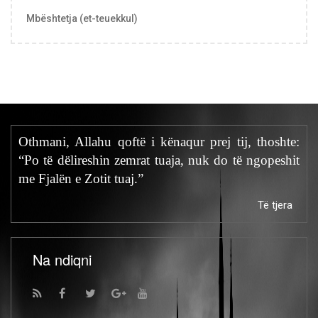
Mbështetja (et-teuekkul)
Othmani, Allahu qoftë i kënaqur prej tij, thoshte:
“Po të dëlireshin zemrat tuaja, nuk do të ngopeshit
me Fjalën e Zotit tuaj.”
Të tjera
Na ndiqni