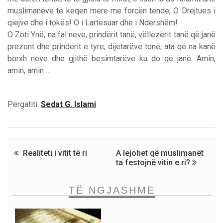
muslimanëve të keqen mere me forcën tënde, O Drejtues i
qiejve dhe i tokës! O i Lartësuar dhe i Ndershëm!
O Zoti Ynë, na fal neve, prindërit tanë, vëllezërit tanë që janë
prezent dhe prindërit e tyre, dijetarëve tonë, ata që na kanë
borxh neve dhe gjithë besimtarëve ku do që janë. Amin,
amin, amin …
Përgatiti:
Sedat G. Islami
Realiteti i vitit të ri
A lejohet që muslimanët
ta festojnë vitin e ri?
TË NGJASHME