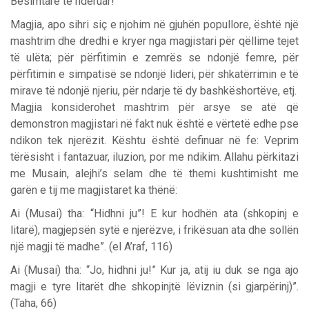
Besimtarë të nderuar!
Magjia, apo sihri siç e njohim në gjuhën popullore, është një
mashtrim dhe dredhi e kryer nga magjistari për qëllime tejet
të ulëta; për përfitimin e zemrës se ndonjë femre, për
përfitimin e simpatisë se ndonjë lideri, për shkatërrimin e të
mirave të ndonjë njeriu, për ndarje të dy bashkëshortëve, etj.
Magjia konsiderohet mashtrim për arsye se atë që
demonstron magjistari në fakt nuk është e vërtetë edhe pse
ndikon tek njerëzit. Kështu është definuar në fe: Veprim
tërësisht i fantazuar, iluzion, por me ndikim. Allahu përkitazi
me Musain, alejhi’s selam dhe të themi kushtimisht me
garën e tij me magjistaret ka thënë:
Ai (Musai) tha: “Hidhni ju”! E kur hodhën ata (shkopinj e
litarë), magjepsën sytë e njerëzve, i frikësuan ata dhe sollën
një magji të madhe”. (el A’raf, 116)
Ai (Musai) tha: “Jo, hidhni ju!” Kur ja, atij iu duk se nga ajo
magji e tyre litarët dhe shkopinjtë lëviznin (si gjarpërinj)”.
(Taha, 66)