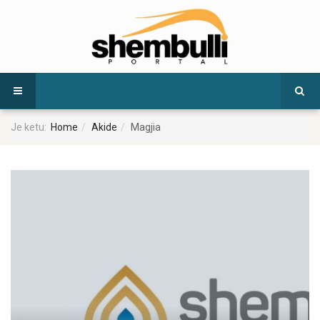
Je ketu:
Home
Akide
Magjia