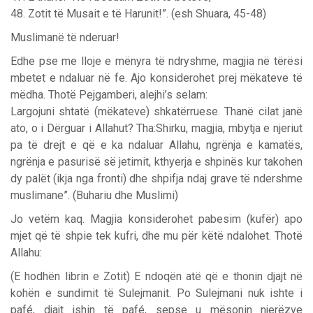
48. Zotit të Musait e të Harunit!”. (esh Shuara, 45-48)
Muslimanë të nderuar!
Edhe pse me lloje e mënyra të ndryshme, magjia në tërësi
mbetet e ndaluar në fe. Ajo konsiderohet prej mëkateve të
mëdha. Thotë Pejgamberi, alejhi’s selam:
Largojuni shtatë (mëkateve) shkatërruese. Thanë cilat janë
ato, o i Dërguar i Allahut? Tha:Shirku, magjia, mbytja e njeriut
pa të drejt e që e ka ndaluar Allahu, ngrënja e kamatës,
ngrënja e pasurisë së jetimit, kthyerja e shpinës kur takohen
dy palët (ikja nga fronti) dhe shpifja ndaj grave të ndershme
muslimane”. (Buhariu dhe Muslimi)
Jo vetëm kaq. Magjia konsiderohet pabesim (kufër) apo
mjet që të shpie tek kufri, dhe mu për këtë ndalohet. Thotë
Allahu:
(E hodhën librin e Zotit) E ndoqën atë që e thonin djajt në
kohën e sundimit të Sulejmanit. Po Sulejmani nuk ishte i
pafé, djajt ishin të pafé, sepse u mësonin njerëzve