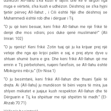
udhëzon All-llahu s’ka kush e lajthit dhe kë e largon nga
rruga e vërtetë, s’ka kush e udhëzon. Dëshmoj se s’ka hyjni
tjetër përveç All-llahut , i Cili është Një dhe dëshmoj se
Muhammedi është rob dhe i dërguar i Tij.
“O ju që keni besuar, keni frikë All-llahun me një frikë të
denjë dhe mos vdisni, pos duke qenë muslimanë!” (Ali
Imran: 102)
“O ju njerëz! Keni frikë Zotin tuaj që ju ka krijuar prej një
veteje dhe nga ajo krijoi palën e saj, e prej atyre dyve u
shtuan shumë burra e gra. Dhe keni frikë All-llahun që me
emrin e Tij përbetoheni, ruajeni farefisin, se All-llahu është
Mbikqyrës mbi ju.” (En-Nisa:1)
“O ju besimtarë, keni frikë All-llahun dhe thuani fjalë të
drejta. Ai (All-llahu) ju mundëson të bëni vepra të mira, jua
shlyen mëkatet e juaja,e kush respekton All-llahun dhe të
Dërguarin e Tij, ka shpëtuar me një shpëtim të madh.” (El-
Ahzab:70:71)