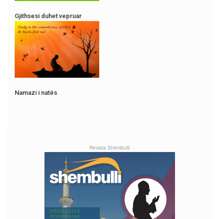
Gjithsesi duhet vepruar
Namazi i natës
Revista Shembulli