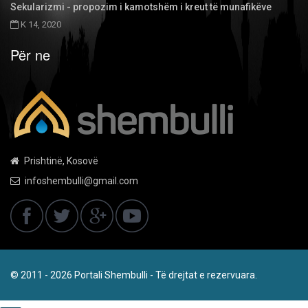
Sekularizmi - propozim i kamotshëm i kreut të munafikëve
K 14, 2020
Për ne
Prishtinë, Kosovë
infoshembulli@gmail.com
© 2011 - 2026 Portali Shembulli - Të drejtat e rezervuara.