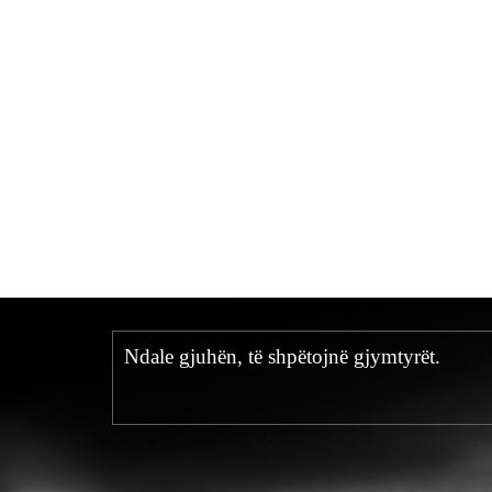
Ndale gjuhën, të shpëtojnë gjymtyrët.