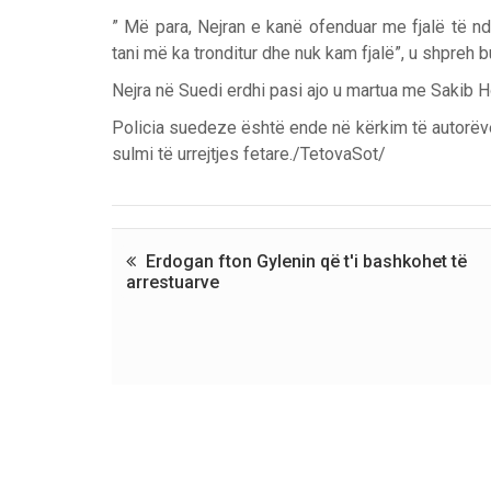
” Më para, Nejran e kanë ofenduar me fjalë të nd
tani më ka tronditur dhe nuk kam fjalë”, u shpreh bu
Nejra në Suedi erdhi pasi ajo u martua me Sakib Ho
Policia suedeze është ende në kërkim të autorëve 
sulmi të urrejtjes fetare./TetovaSot/
Prev
Next
Erdogan fton Gylenin që t'i bashkohet të
arrestuarve