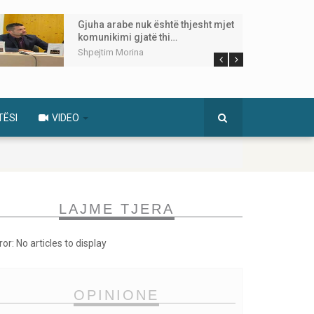
Gjuha arabe nuk është thjesht mjet
komunikimi gjatë thi…
Shpejtim Morina
TËSI
VIDEO
LAJME TJERA
ror: No articles to display
OPINIONE