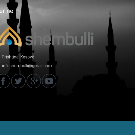
ër ne
Prishtinë, Kosovë
infoshembulli@gmail.com