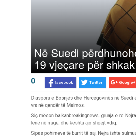
Në Suedi përdhunohet
19 vjeçare për shkak
0
facebook
Twitter
Google+
Diaspora e Bosnjës dhe Hercegovinës në Suedi ës
vra në qendër të Malmos.
Siç mëson balkanbreakingnews, gruaja e re Nejra
lënë në rrugë, dhe kështu ajo shpejt vdiq.
Sipas pohimeve të burrit të saj, Nejra ishte sul