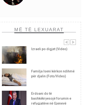
MË TË LEXUARAT
Izraeli po digjet (Video)
Familja Iseni kërkon ndihmë
për djalin (Foto/Video)
Erdoani do të
bashkëkryesojë forumin e
refugjatëve në Gjenevë