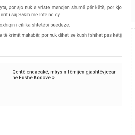
yta, por ajo nuk e vriste mendjen shumë për këtë, por kjo
rrit i saj Sakib me lotë në sy,
xhiqin i cili ka shtetësi suedeze.
të krimit makabër, por nuk dihet se kush fshihet pas këtij
Qentë endacakë, mbysin fëmijën gjashtëvjeçar
në Fushë Kosovë