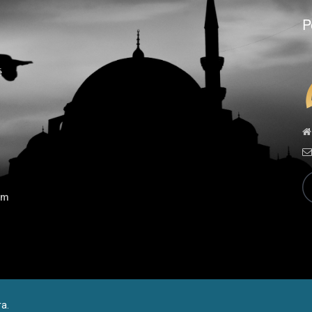
P
ë
ëm
ra.