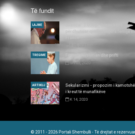
Të fundit
Skandal: 3.000 priftërinj kanë
LAJME
përdhunuar qindra mijëra fëmijë n
Francë
T 05, 2021
Fëmija musliman dhe prifti
TREGIME
SH 03, 2020
Sekularizmi - propozim i kamotsh
ARTIKUJ
i kreut të munafikëve
K 14, 2020
© 2011 - 2026 Portali Shembulli - Të drejtat e rezervua