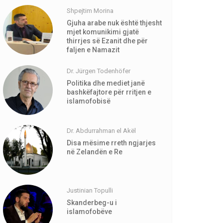
Shpejtim Morina
Gjuha arabe nuk është thjesht
mjet komunikimi gjatë
thirrjes së Ezanit dhe për
faljen e Namazit
Dr. Jürgen Todenhöfer
Politika dhe mediet janë
bashkëfajtore për rritjen e
islamofobisë
Dr. Abdurrahman el Akël
Disa mësime rreth ngjarjes
në Zelandën e Re
Justinian Topulli
Skanderbeg-u i
islamofobëve