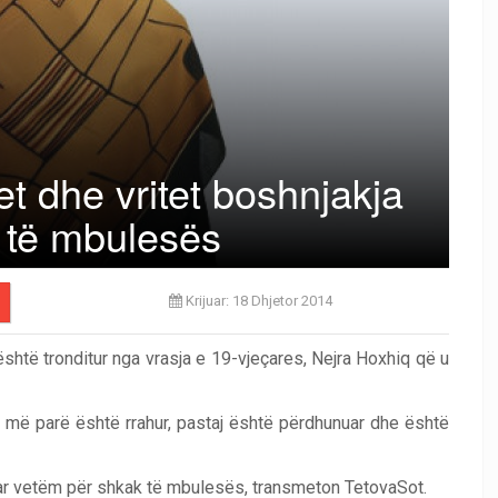
 dhe vritet boshnjakja
 të mbulesës
Krijuar: 18 Dhjetor 2014
htë tronditur nga vrasja e 19-vjeçares, Nejra Hoxhiq që u
 më parë është rrahur, pastaj është përdhunuar dhe është
muar vetëm për shkak të mbulesës, transmeton TetovaSot.