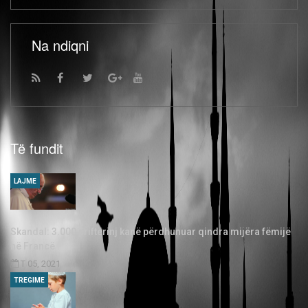
Na ndiqni
Të fundit
LAJME
Skandal: 3.000 priftërinj kanë përdhunuar qindra mijëra fëmijë
në Francë
T 05, 2021
TREGIME