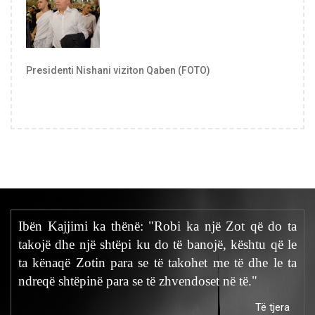
Presidenti Nishani viziton Qaben (FOTO)
Ibën Kajjimi ka thënë: "Robi ka një Zot që do ta
takojë dhe një shtëpi ku do të banojë, kështu që le
ta kënaqë Zotin para se të takohet me të dhe le ta
ndreqë shtëpinë para se të zhvendoset në të."
Të tjera