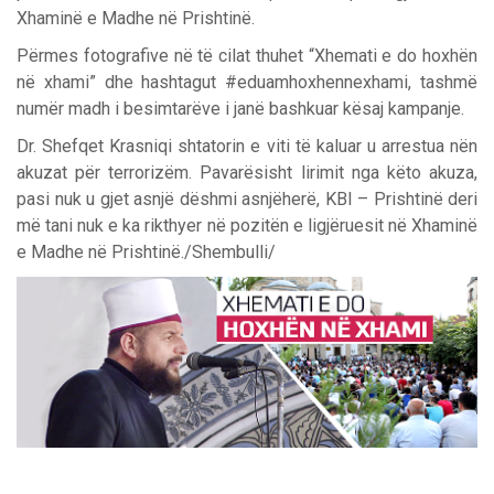
Xhaminë e Madhe në Prishtinë.
Përmes fotografive në të cilat thuhet “Xhemati e do hoxhën
në xhami” dhe hashtagut #‎eduamhoxhennexhami‬, tashmë
numër madh i besimtarëve i janë bashkuar kësaj kampanje.
Dr. Shefqet Krasniqi shtatorin e viti të kaluar u arrestua nën
akuzat për terrorizëm. Pavarësisht lirimit nga këto akuza,
pasi nuk u gjet asnjë dëshmi asnjëherë, KBI – Prishtinë deri
më tani nuk e ka rikthyer në pozitën e ligjëruesit në Xhaminë
e Madhe në Prishtinë./Shembulli/