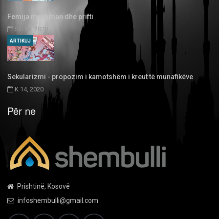
Fëmija musliman dhe prifti
SH 03, 2020
ARTIKUJ
Sekularizmi - propozim i kamotshëm i kreut të munafikëve
K 14, 2020
Për ne
Prishtinë, Kosovë
infoshembulli@gmail.com