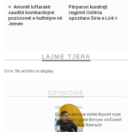
Avionët luftarakë
Përparon kundrejt
sauditë bombardojnë
regjimit Ushtria
pozicionet e huthinjve në
opozitare Siria e Lirë
Jemen
LAJME TJERA
Error: No articles to display
OPINIONE
Shpejtim Morina
Gjuha arabe nuk është thjesht mjet
komunikimi gjatë thirrjes së Ezanit
dhe për faljen e Namazit