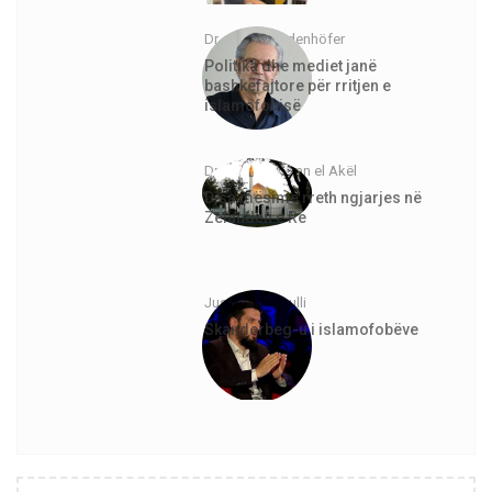
Dr. Jürgen Todenhöfer
Politika dhe mediet janë
bashkëfajtore për rritjen e
islamofobisë
Dr. Abdurrahman el Akël
Disa mësime rreth ngjarjes në
Zelandën e Re
Justinian Topulli
Skanderbeg-u i islamofobëve