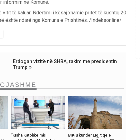
për informim në Komunë.
 vitit të kaluar. Ndërtimi i kësaj xhamie pritet të kushtoj 20
së është ndarë nga Komuna e Prishtinës. /Indeksonline/
Erdogan vizitë në SHBA, takim me presidentin
Trump
NGJASHME
“Kisha Katolike mbi
BIK-u kundër Ligjit që e