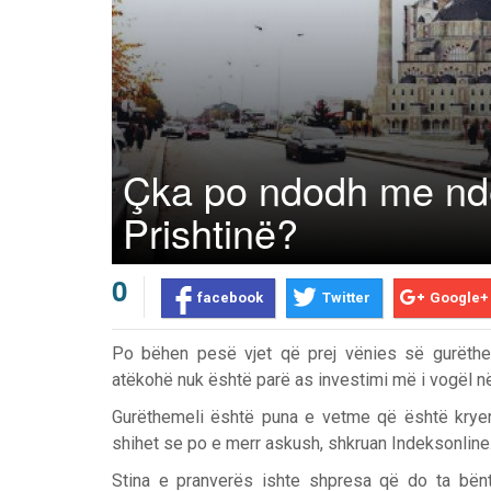
Çka po ndodh me nd
Prishtinë?
0
facebook
Twitter
Google+
Po bëhen pesë vjet që prej vënies së gurëthem
atëkohë nuk është parë as investimi më i vogël në
Gurëthemeli është puna e vetme që është kryer d
shihet se po e merr askush, shkruan Indeksonline
Stina e pranverës ishte shpresa që do ta bën