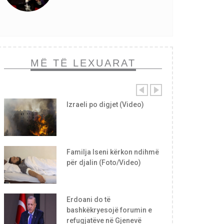
MË TË LEXUARAT
Izraeli po digjet (Video)
Familja Iseni kërkon ndihmë
për djalin (Foto/Video)
Erdoani do të
bashkëkryesojë forumin e
refugjatëve në Gjenevë