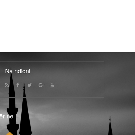
Na ndiqni
ër ne