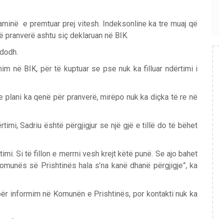
aminë e premtuar prej vitesh. Indeksonline ka tre muaj që
 në pranverë ashtu siç deklaruan në BIK.
ndodh.
im në BIK, për të kuptuar se pse nuk ka filluar ndërtimi i
 plani ka qenë për pranverë, mirëpo nuk ka diçka të re në
ërtimi, Sadriu është përgjigjur se një gjë e tillë do të bëhet
imi. Si të fillon e merrni vesh krejt këtë punë. Se ajo bahet
 Komunës së Prishtinës hala s’na kanë dhanë përgjigje”, ka
për informim në Komunën e Prishtinës, por kontakti nuk ka