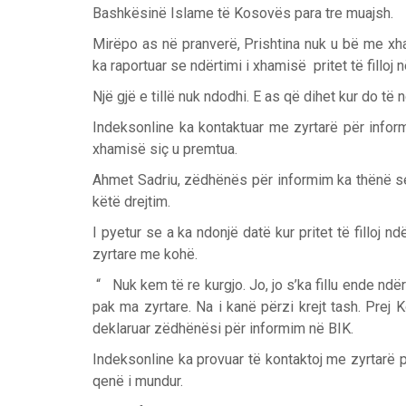
Bashkësinë Islame të Kosovës para tre muajsh.
Mirëpo as në pranverë, Prishtina nuk u bë me xh
ka raportuar se ndërtimi i xhamisë pritet të filloj
Një gjë e tillë nuk ndodhi. E as që dihet kur do të 
Indeksonline ka kontaktuar me zyrtarë për inform
xhamisë siç u premtua.
Prev
Next
Ahmet Sadriu, zëdhënës për informim ka thënë se
këtë drejtim.
I pyetur se a ka ndonjë datë kur pritet të filloj nd
zyrtare me kohë.
“ Nuk kem të re kurgjo. Jo, jo s’ka fillu ende ndërt
pak ma zyrtare. Na i kanë përzi krejt tash. Prej
deklaruar zëdhënësi për informim në BIK.
Indeksonline ka provuar të kontaktoj me zyrtarë 
qenë i mundur.