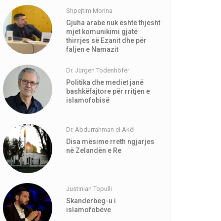
Shpejtim Morina
Gjuha arabe nuk është thjesht
mjet komunikimi gjatë
thirrjes së Ezanit dhe për
faljen e Namazit
Dr. Jürgen Todenhöfer
Politika dhe mediet janë
bashkëfajtore për rritjen e
islamofobisë
Dr. Abdurrahman el Akël
Disa mësime rreth ngjarjes
në Zelandën e Re
Justinian Topulli
Skanderbeg-u i
islamofobëve