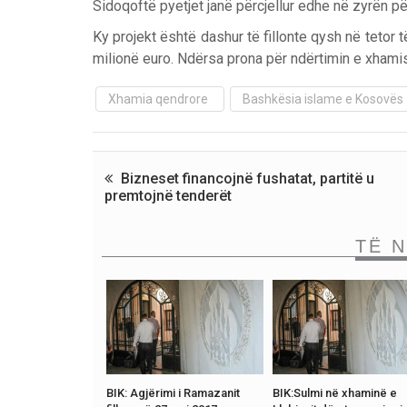
Sidoqoftë pyetjet janë përcjellur edhe në zyrën 
Ky projekt është dashur të fillonte qysh në tetor të
milionë euro. Ndërsa prona për ndërtimin e xhami
Xhamia qendrore
Bashkësia islame e Kosovës
Bizneset financojnë fushatat, partitë u
premtojnë tenderët
TË 
BIK: Agjërimi i Ramazanit
BIK:Sulmi në xhaminë e