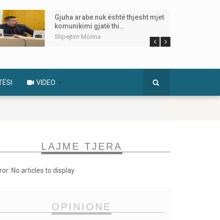
Gjuha arabe nuk është thjesht mjet
komunikimi gjatë thi…
Shpejtim Morina
TËSI
VIDEO
LAJME TJERA
ror: No articles to display
OPINIONE