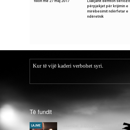
fillon më 27 maj 2017
Llabjanit dëmton seriozi
përpjekjet për krijimin e
mirëbesimit ndërfetar e
ndëretnik
Kur të vijë kaderi verbohet syri.
Të fundit
Skandal: 3.000 priftërinj kanë
LAJME