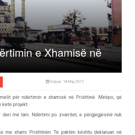
ërtimin e Xhamisë në
Krijuar: 18 Maj 2017
elit për ndërtimin e xhamisë në Prishtinë. Mirëpo, që
 këtë projekt.
eri më tani. Ndërtimi po zvarritet, e përgjegjësinë nuk
.
te me xhami Prishtinën. Të paktën kështu deklaruan në