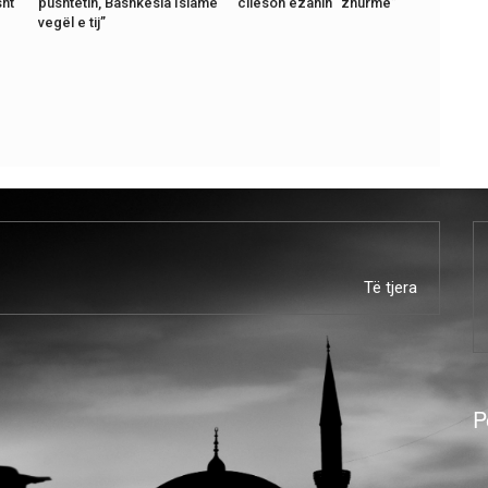
sht
pushtetin, Bashkësia Islame
cilëson ezanin “zhurmë”
vegël e tij”
Të tjera
P