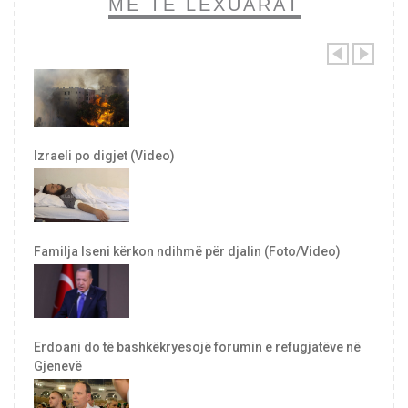
MË TË LEXUARAT
Izraeli po digjet (Video)
Familja Iseni kërkon ndihmë për djalin (Foto/Video)
Erdoani do të bashkëkryesojë forumin e refugjatëve në
Gjenevë