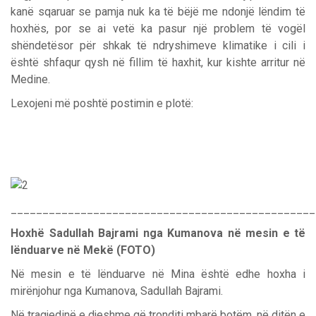
kanë sqaruar se pamja nuk ka të bëjë me ndonjë lëndim të
hoxhës, por se ai vetë ka pasur një problem të vogël
shëndetësor për shkak të ndryshimeve klimatike i cili i
është shfaqur qysh në fillim të haxhit, kur kishte arritur në
Medine.
Lexojeni më poshtë postimin e plotë:
________________________________________________
Hoxhë Sadullah Bajrami nga Kumanova në mesin e të
lënduarve në Mekë (FOTO)
Në mesin e të lënduarve në Mina është edhe hoxha i
mirënjohur nga Kumanova, Sadullah Bajrami.
Në tragjedinë e djeshme që tronditi mbarë botëm, në ditën e