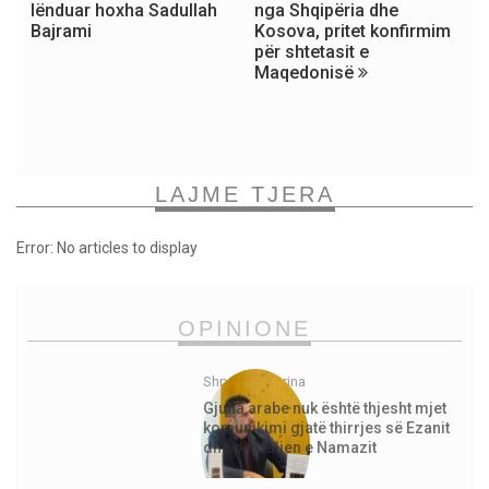
lënduar hoxha Sadullah
nga Shqipëria dhe
Bajrami
Kosova, pritet konfirmim
për shtetasit e
Maqedonisë
LAJME TJERA
Error: No articles to display
OPINIONE
Shpejtim Morina
Gjuha arabe nuk është thjesht mjet
komunikimi gjatë thirrjes së Ezanit
dhe për faljen e Namazit