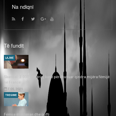
Na ndiqni
Të fundit
LAJME
Skandal: 3.000 priftërinj kanë përdhunuar qindra mijëra fëmijë
në Francë
T 05, 2021
TREGIME
Fëmija musliman dhe prifti