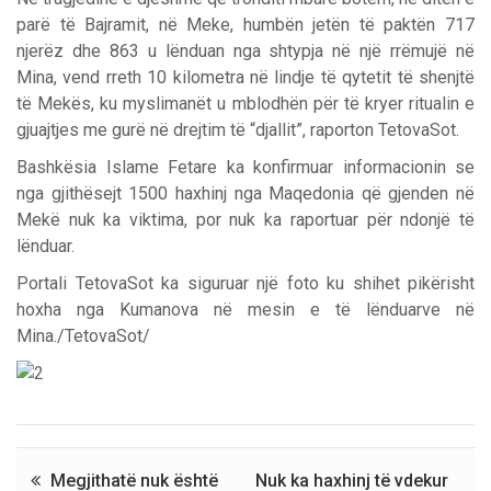
parë të Bajramit, në Meke, humbën jetën të paktën 717
njerëz dhe 863 u lënduan nga shtypja në një rrëmujë në
Mina, vend rreth 10 kilometra në lindje të qytetit të shenjtë
të Mekës, ku myslimanët u mblodhën për të kryer ritualin e
gjuajtjes me gurë në drejtim të “djallit”, raporton TetovaSot.
Bashkësia Islame Fetare ka konfirmuar informacionin se
nga gjithësejt 1500 haxhinj nga Maqedonia që gjenden në
Mekë nuk ka viktima, por nuk ka raportuar për ndonjë të
lënduar.
Portali TetovaSot ka siguruar një foto ku shihet pikërisht
hoxha nga Kumanova në mesin e të lënduarve në
Mina./TetovaSot/
Megjithatë nuk është
Nuk ka haxhinj të vdekur