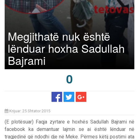
Megjithatë nuk është
lënduar hoxha Sadullah
Bajrami
0
Krijuar: 25 Shtator 2015
(E plotësuar) Faqja zyrtare e hoxhës Sadullah Bajrami në
facebook ka demantuar lajmin se ai është lënduar në
tragjedinë që ndodhi dje në Meke. Përmes këtij postimi ata