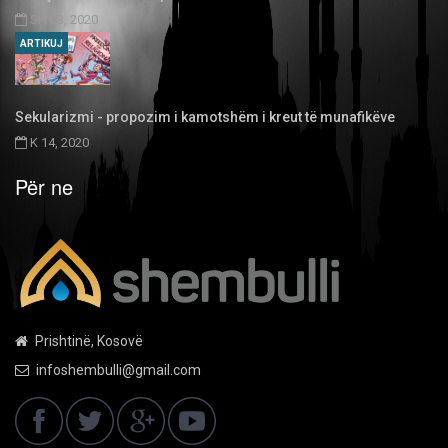
SH 03, 2020
ARTIKUJ
Sekularizmi - propozim i kamotshëm i kreut të munafikëve
K 14, 2020
Për ne
Prishtinë, Kosovë
infoshembulli@gmail.com