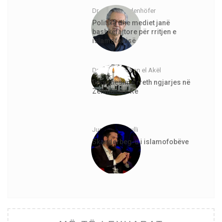
Dr. Jürgen Todenhöfer
Politika dhe mediet janë
bashkëfajtore për rritjen e
islamofobisë
Dr. Abdurrahman el Akël
Disa mësime rreth ngjarjes në
Zelandën e Re
Justinian Topulli
Skanderbeg-u i islamofobëve