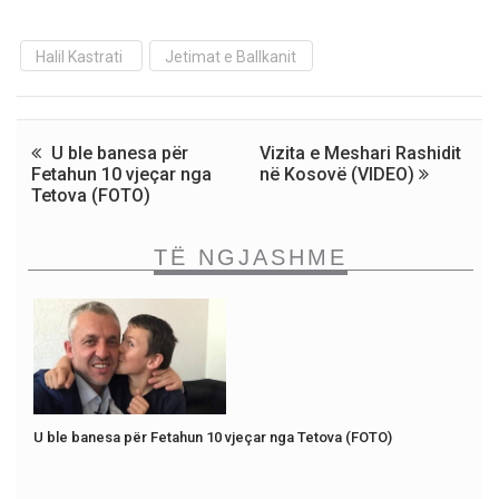
Halil Kastrati
Jetimat e Ballkanit
U ble banesa për
Vizita e Meshari Rashidit
Fetahun 10 vjeçar nga
në Kosovë (VIDEO)
Tetova (FOTO)
TË NGJASHME
U ble banesa për Fetahun 10 vjeçar nga Tetova (FOTO)