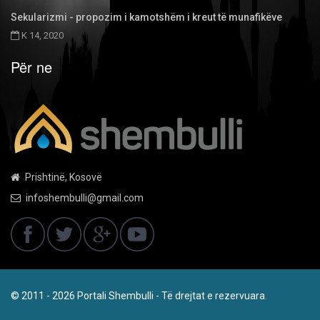
Sekularizmi - propozim i kamotshëm i kreut të munafikëve
K 14, 2020
Për ne
Prishtinë, Kosovë
infoshembulli@gmail.com
© 2011 - 2026 Portali Shembulli - Të drejtat e rezervuara.