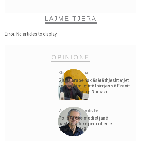
LAJME TJERA
Error: No articles to display
OPINIONE
Shpejtim Morina
Gjuha arabe nuk është thjesht mjet
komunikimi gjatë thirrjes së Ezanit
dhe për faljen e Namazit
Dr. Jürgen Todenhöfer
Politika dhe mediet janë
bashkëfajtore për rritjen e
islamofobisë