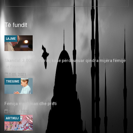
Të fundit
LAJME
Skandal: 3.000 priftërinj kanë përdhunuar qindra mijëra fëmijë
në Francë
T 05, 2021
TREGIME
Fëmija musliman dhe prifti
SH 03, 2020
ARTIKUJ