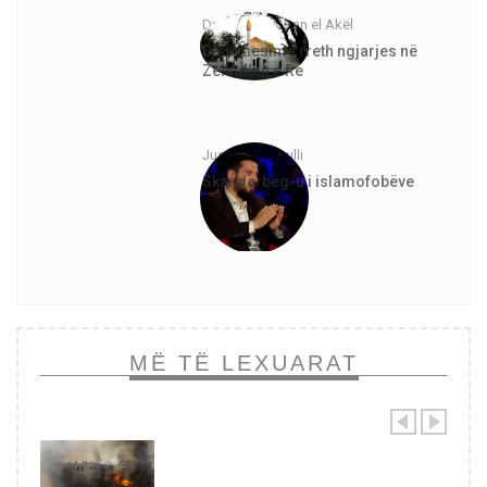
Dr. Abdurrahman el Akël
Disa mësime rreth ngjarjes në
Zelandën e Re
Justinian Topulli
Skanderbeg-u i islamofobëve
MË TË LEXUARAT