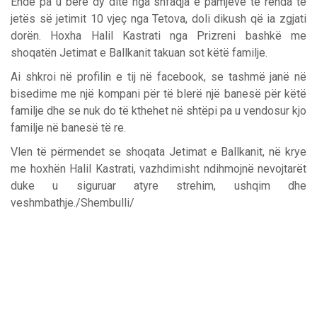
Ende pa u bërë dy ditë nga shfaqja e pamjeve të rënda të
jetës së jetimit 10 vjeç nga Tetova, doli dikush që ia zgjati
dorën. Hoxha Halil Kastrati nga Prizreni bashkë me
shoqatën Jetimat e Ballkanit takuan sot këtë familje.
Ai shkroi në profilin e tij në facebook, se tashmë janë në
bisedime me një kompani për të blerë një banesë për këtë
familje dhe se nuk do të kthehet në shtëpi pa u vendosur kjo
familje në banesë të re.
Vlen të përmendet se shoqata Jetimat e Ballkanit, në krye
me hoxhën Halil Kastrati, vazhdimisht ndihmojnë nevojtarët
duke u siguruar atyre strehim, ushqim dhe
veshmbathje./Shembulli/