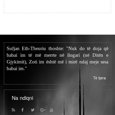
Sufjan Eth-Theuriu thoshte: "Nuk do të doja që
babai im të më merrte në llogari (në Ditën e
Gjykimit), Zoti im është më i mirë ndaj meje sesa
babai im."
Të tjera
Na ndiqni